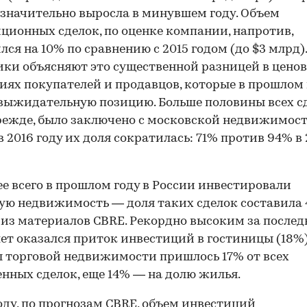
 значительно выросла в минувшем году. Объем
ционных сделок, по оценке компании, напротив,
лся на 10% по сравнению с 2015 годом (до $3 млрд).
ки объясняют это существенной разницей в цено
ях покупателей и продавцов, которые в прошлом 
выжидательную позицию. Больше половины всех сд
режде, было заключено с московской недвижимост
в 2016 году их доля сократилась: 71% против 94% в 
е всего в прошлом году в России инвестировали
ую недвижимость — доля таких сделок составила 
 из материалов CBRE. Рекордно высоким за послед
лет оказался приток инвестиций в гостиницы (18%)
 торговой недвижимости пришлось 17% от всех
нных сделок, еще 14% — на долю жилья.
году, по прогнозам CBRE, объем инвестиций