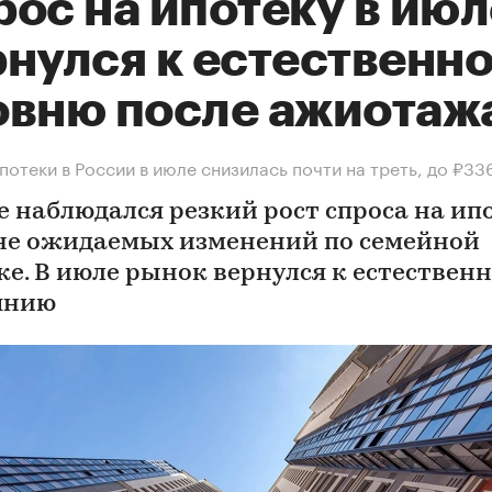
ос на ипотеку в июл
рнулся к естественн
овню после ажиотаж
потеки в России в июле снизилась почти на треть, до ₽33
е наблюдался резкий рост спроса на ип
не ожидаемых изменений по семейной
ке. В июле рынок вернулся к естествен
янию