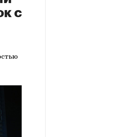
к с
остью