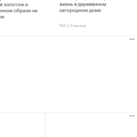
жизнь в деревянном
в золотом и
загородном доме
енном образе на
ре
РБК и Старквуд