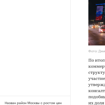
Фото: Дм
По итог
коммер
структу
участие
утвержд
консалт
подобны
Назван район Москвы с ростом цен
их доля