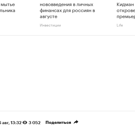
 мытье
нововведения в личных
Кидман 
льника
финансах для россиян в
откров
августе
премье
Инвестиции
Life
Поделиться
 авг, 13:32
3 052