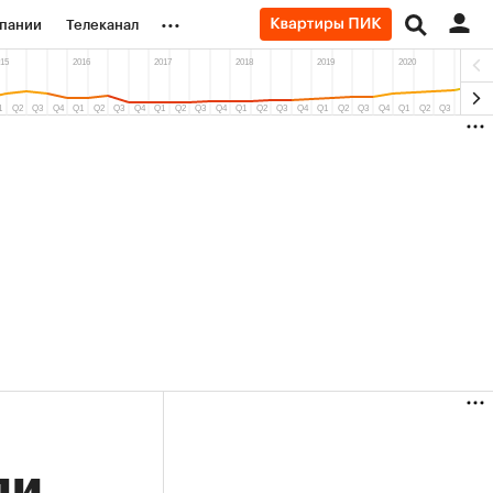
...
пании
Телеканал
ионеры
вания
личной валюты
(+89,1%)
Ozon ₽5 450
АФК «Система» ₽
ить
Купить
прогноз ПСБ к 29.07.27
прогноз БКС к 15.
ли