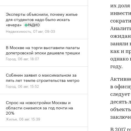
их доля
Эксперты объяснили, почему жилье
инвести
для студентов надо было искать
сократи
«вчера»
РАДИО
Аналити
Недвижимость, 07 авг, 09:03
ожидани
заняли 
В Москве на торги выставили палаты
как и п
допетровской эпохи дешевле трешки
Город, 06 авг, 18:07
однако 
году.
Собянин заявил о максимальном за
Активне
пять лет темпе строительства метро
Город, 06 авг, 15:52
в офисн
следует
Спрос на новостройки Москвы и
десять 
области снизился за год почти на
объекты
20%
заключе
Жилье, 06 авг, 15:39
В 2017 