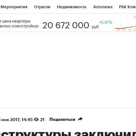
Мероприятия
Отрасли
Недвижимость
Autonews
РБК Ком
20 672 000
 цена квартиры
 РБК
РБК Образование
РБК Курсы
РБК Life
+5.87%
Тренды
Виз
вских новостройках
руб
ь
Крипто
РБК Бизнес-среда
Дискуссионный клуб
Исследо
зета
Спецпроекты СПб
Конференции СПб
Спецпроекты
кономика
Бизнес
Технологии и медиа
Финансы
Рынок на
(+38,68%)
(+31,64%)
₽1 400
«Русагро» ₽120
Купить
Куп
erCIB к 27.07.27
прогноз ПСБ к 26.07.27
Поделиться
 янв 2017, 14:45
21
сструктуры заключи