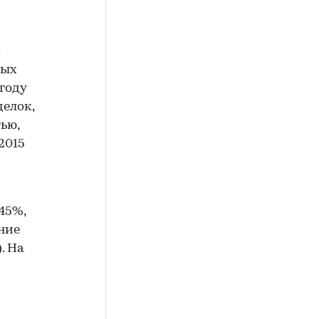
вых
году
елок,
ью,
2015
45%,
ние
. На