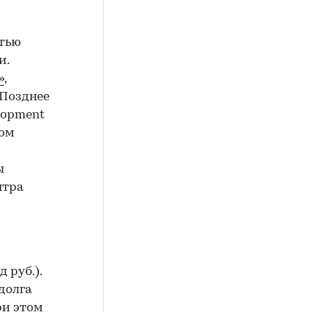
стью
и.
»
,
 Позднее
lopment
том
ы
нтра
 руб.).
долга
ри этом