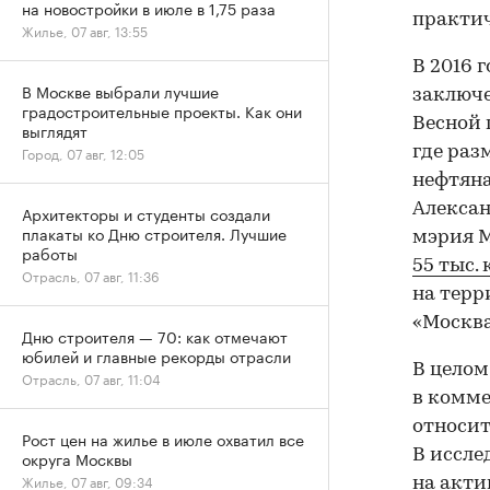
на новостройки в июле в 1,75 раза
практич
Жилье, 07 авг, 13:55
В 2016 
В Москве выбрали лучшие
заключе
градостроительные проекты. Как они
Весной 
выглядят
где раз
Город, 07 авг, 12:05
нефтяна
Алекса
Архитекторы и студенты создали
плакаты ко Дню строителя. Лучшие
мэрия М
работы
55 тыс. 
Отрасль, 07 авг, 11:36
на терр
«Москва
Дню строителя — 70: как отмечают
юбилей и главные рекорды отрасли
В целом
Отрасль, 07 авг, 11:04
в комм
относит
Рост цен на жилье в июле охватил все
В иссле
округа Москвы
Жилье, 07 авг, 09:34
на акти