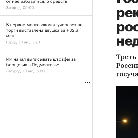
от нее избавиться, 5 средств
Загород, 09:00
ре
ро
В первом московском «тучерезе» на
торги выставлена двушка за ₽32,6
млн
не
Город, 07 авг, 17:20
Треть
ИИ начал выписывать штрафы за
борщевик в Подмосковье
Росси
Загород, 07 авг, 15:30
госуч