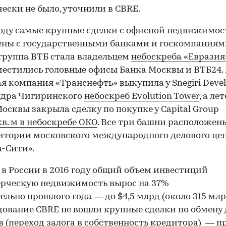
ески не было, уточнили в CBRE.
году самые крупные сделки с офисной недвижимо
ны с государственными банками и госкомпаниям
группа ВТБ стала владельцем
небоскреба «Евразия
местились головные офисы Банка Москвы и ВТБ24.
я компания «Транснефть» выкупила у Snegiri Deve
ндра Чигиринского
небоскреб Evolution Tower
, а ле
осквы закрыла сделку по покупке у Capital Group
кв. м в небоскребе ОКО
. Все три башни расположен
итории московского международного делового це
-Сити».
 в России в 2016 году общий объем инвестиций
ерческую недвижимость вырос на 37%
ельно прошлого года — до $4,5 млрд (около 315 млрд
дование CBRE не вошли крупные сделки по обмену 
в (переход залога в собственность кредитора) — п