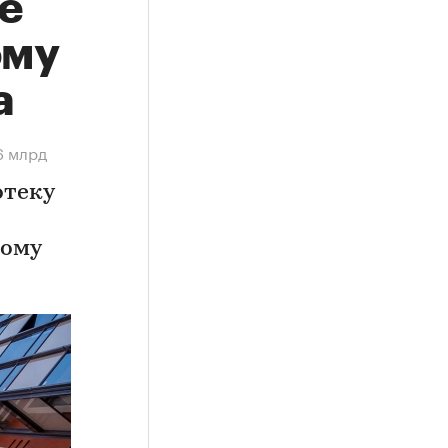
е
ому
а
6 млрд
отеку
ному