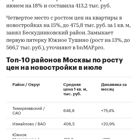
июнем на 18% и составила 413,2 тыс. руб.
Четвертое место с ростом цен на квартиры в
новостройках на 15%, до 475,8 тыс. руб. за 1 кв. м,
занял Бескудниковский район. Замыкает
первую пятерку Южное Тушино (рост на 13%, до
566,7 тыс. руб.), уточняют в bnMAP.pro.
Топ-10 районов Москвы по росту
цен на новостройки в июле
00:00
/
00:00
Район / Округ
Средняя
Динамика за
цена 1 кв. м,
месяц
тыс. руб.
Тимирязевский /
648,8
+75,4%
САО
Измайлово / ВАО
406,5
+20,9%
Южное
Медведково /
413,2
+18%