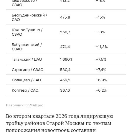
СВАО
Бескудниковский /
475,8
+15%
САО
Южное Тушино /
566,7
+13%
СЗАО
Бабушкинский /
474,4
+11,3%
СВАО
Таганский / ЦАО
1 660,1
+7,5%
Строгино / СЗАО
530,4
+7,4%
Солнцево / ЗАО
459,2
+6,9%
Коптево / САО
367,6
+6,2%
Источник: bnMAP.pro
Во втором квартале 2026 года лидирующую
тройку районов Старой Москвы по темпам
подорожания новостроек
составили