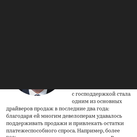
государственного субсидирования ипотечных
ставок повлияла на первичный рынок жилья
и какие последствия могут наступить
после завершения программы.
Антон Борисенко,
генеральный
директор
девелоперской
компании «Сити-XXI
век»:
— Ипотека
с господдержкой стала
одним из основных
драйверов продаж в последние два года:
благодаря ей многим девелоперам удавалось
поддерживать продажи и привлекать остатки
платежеспособного спроса. Например, более