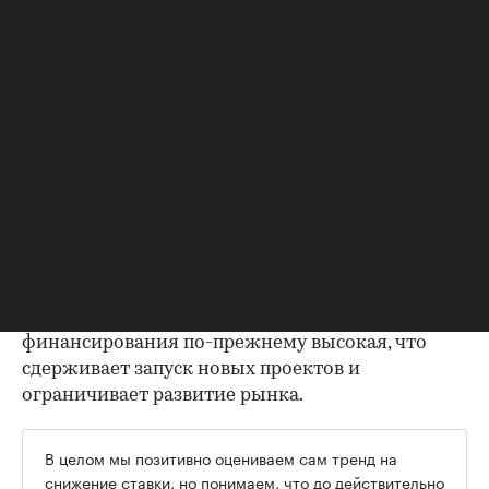
Для покупателей пока не сложились условия,
при которых они готовы активно возвращаться
на рынок. Как правило, заметное
восстановление спроса мы видим, когда
ипотечные ставки опускаются примерно к 12% и
ниже — в этот момент ипотека становится
более доступной как с точки зрения
ежемесячного платежа и нагрузки на семейный
бюджет, так и по общей сумме переплаты.
00:00
/
00:00
Для девелоперов ситуация также остается
непростой: стоимость проектного
финансирования по-прежнему высокая, что
сдерживает запуск новых проектов и
ограничивает развитие рынка.
В целом мы позитивно оцениваем сам тренд на
снижение ставки, но понимаем, что до действительно