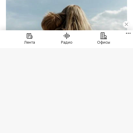
Лента
Радио
Офисы
Деньги
⁠,
05 авг, 15:13
1 058
«Домклик» отметил
перераспределение
ипотечного спроса в
сторону вторички
В июле 2026 года зафиксирован рост
интереса заемщиков к рыночным
программам и готовому жилью.