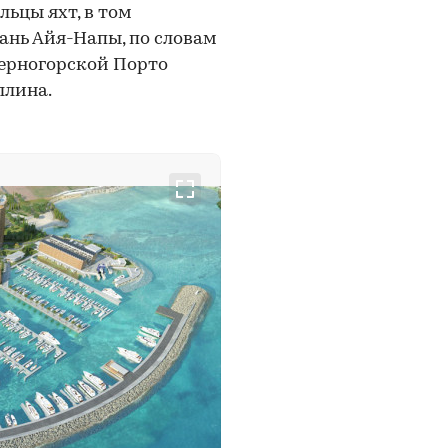
льцы яхт, в том
вань Айя-Напы, по словам
черногорской Порто
ллина.