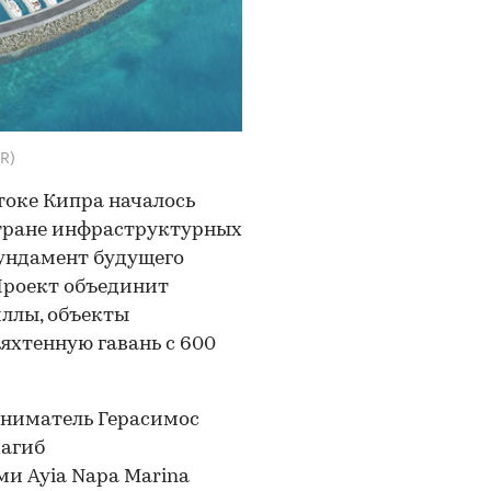
R)
токе Кипра началось
стране инфраструктурных
фундамент будущего
Проект объединит
ллы, объекты
яхтенную гавань с 600
ниматель Герасимос
Нагиб
и Ayia Napa Marina