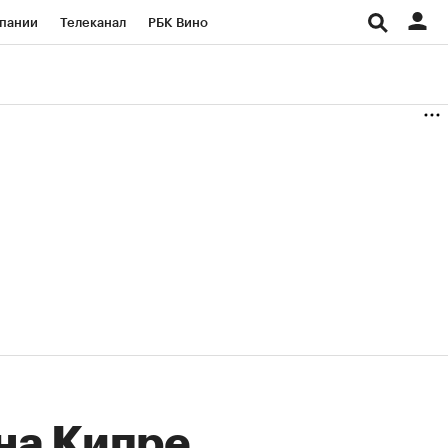
пании
Телеканал
РБК Вино
ациональные проекты
Город
аншизы
Газета
ка
Бизнес
 на Кипре