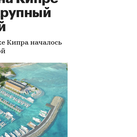
крупный
й
ке Кипра началось
ой