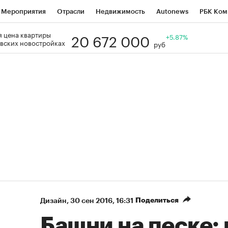
Мероприятия
Отрасли
Недвижимость
Autonews
РБК Ком
20 672 000
 цена квартиры
Образование
РБК Курсы
РБК Life
Тренды
+5.87%
Визионеры
Н
вских новостройках
руб
Дискуссионный клуб
Исследования
Кредитные рейтинги
Фр
Спецпроекты
Проверка контрагентов
Политика
Экономи
к наличной валюты
Поделиться
Дизайн
⁠,
30 сен 2016, 16:31
Башни на песке: