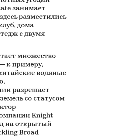
олотных угодий
tate занимает
, здесь разместились
клуб, дома
ттедж с двумя
итает множество
— к примеру,
китайские водяные
о,
нии разрешает
земель со статусом
ектор
омпании Knight
од на открытый
kling Broad