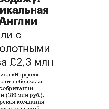
никальная
 Англии
мли с
болотными
а £2,3 млн
ника «Норфолк-
ко от побережья
икобритании,
 (189 млн руб.),
рская компания