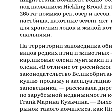
Knight Frank. Комплекс водно-б
под названием Hickling Broad Es
265 га: помимо рек, озер и лесов
пастбища, пахотные земли, яхт-
для хранения лодок и жилой ко
спальнями.
На территории заповедника об
видов редких птиц и животных 
карликовые олени мунтжаки и 
олени. «В отличие от российског
законодательство Великобрита
куплю-продажу и эксплуатацию 
заповедника, — рассказала дир
по зарубежной недвижимости к
Frank Марина Кузьмина. — Вых
рынок такого комплекса, как Hic