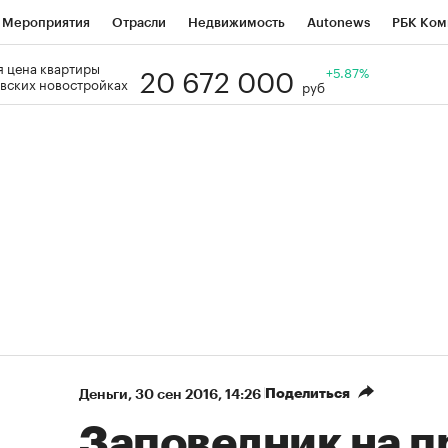
Мероприятия
Отрасли
Недвижимость
Autonews
РБК Ком
20 672 000
 цена квартиры
Образование
РБК Курсы
РБК Life
Тренды
+5.87%
Визионеры
Н
вских новостройках
руб
Дискуссионный клуб
Исследования
Кредитные рейтинги
Фр
Спецпроекты
Проверка контрагентов
Политика
Экономи
к наличной валюты
Поделиться
Деньги
⁠,
30 сен 2016, 14:26
Заповедник на п