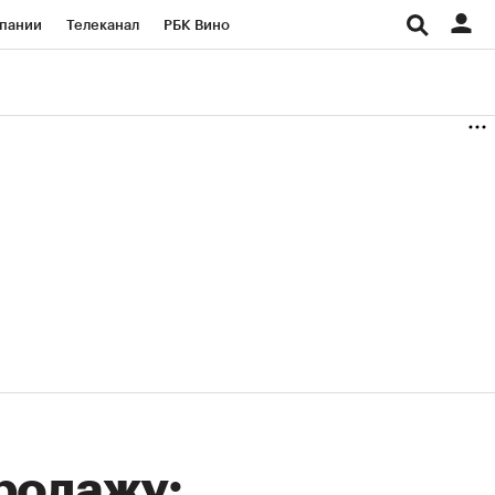
пании
Телеканал
РБК Вино
ациональные проекты
Город
аншизы
Газета
ка
Бизнес
родажу: