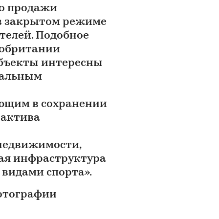
но продажи
 в закрытом режиме
телей. Подобное
кобритании
 объекты интересны
нальным
ующим в сохранении
 актива
недвижимости,
тая инфраструктура
 видами спорта».
отографии