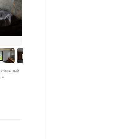
ухэтажный
. м