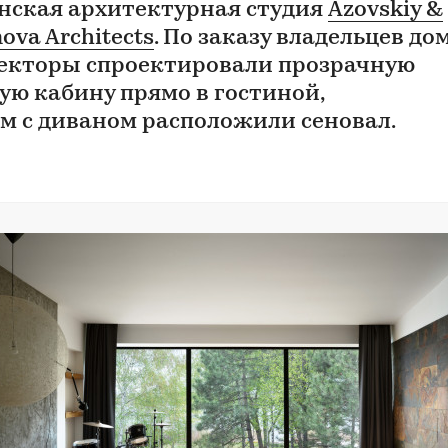
нская архитектурная студия
Azovskiy &
ova Architects
. По заказу владельцев до
екторы спроектировали прозрачную
ую кабину прямо в гостиной,
ом с диваном расположили сеновал.