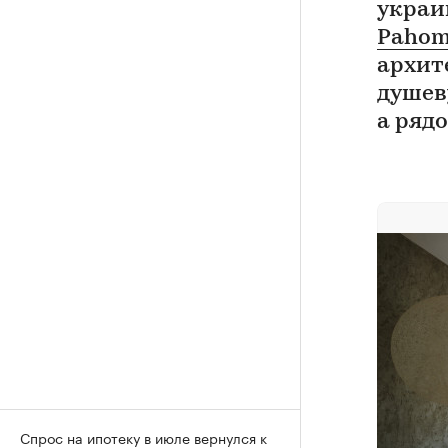
украи
Pahom
архит
душев
а ряд
Спрос на ипотеку в июле вернулся к