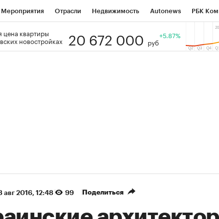
Мероприятия
Отрасли
Недвижимость
Autonews
РБК Ком
20 672 000
 цена квартиры
 РБК
РБК Образование
РБК Курсы
РБК Life
+5.87%
Тренды
Виз
вских новостройках
руб
ь
Крипто
РБК Бизнес-среда
Дискуссионный клуб
Исследо
зета
Спецпроекты СПб
Конференции СПб
Спецпроекты
кономика
Бизнес
Технологии и медиа
Финансы
Рынок на
(+87,61%)
(+30,28%)
 ₽5 450
АФК «Система» ₽12
Купить
оз ПСБ к 29.07.27
прогноз БКС к 15.07.27
Поделиться
3 авг 2016, 12:48
99
раинские архитекто