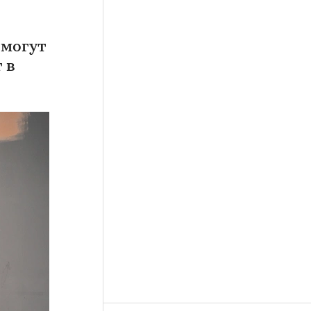
 могут
 в