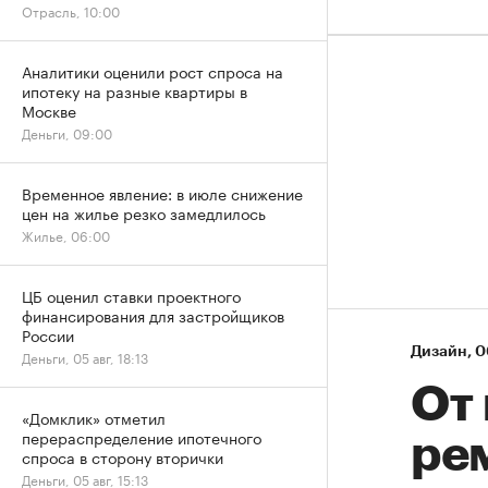
Отрасль, 10:00
Аналитики оценили рост спроса на
ипотеку на разные квартиры в
Москве
Деньги, 09:00
Временное явление: в июле снижение
цен на жилье резко замедлилось
Жилье, 06:00
ЦБ оценил ставки проектного
финансирования для застройщиков
России
Дизайн
⁠,
0
Деньги, 05 авг, 18:13
От
«Домклик» отметил
перераспределение ипотечного
ре
спроса в сторону вторички
Деньги, 05 авг, 15:13