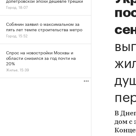
допетровской эпохи дешевле трешки
Город, 18:07
по
Собянин заявил о максимальном за
се
пять лет темпе строительства метро
Город, 15:52
выг
Спрос на новостройки Москвы и
жил
области снизился за год почти на
20%
Жилье, 15:39
душ
пер
В Дне
дом с 
Конце