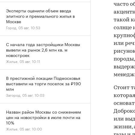
часто о
Эксперты оценили объем ввода
акцентн
элитного и премиального жилья в
такой к
Москве
Город, 05 авг, 10:53
солнце 
крупноф
или реч
С начала года застройщики Москвы
вывели на рынок 2,6 млн кв. м
рисунок
новостроек
породы,
Жилье, 05 авг, 10:11
выдержи
менедж
В престижной локации Подмосковья
выставили на торги поселок за ₽190
Стоит т
млн
Загород, 05 авг, 10:03
которая
основат
Назван район Москвы со снижением
Доброко
цен на новостройки в июле почти на
или выд
10%
жизни, 
Жилье, 05 авг, 10:00
газы и 