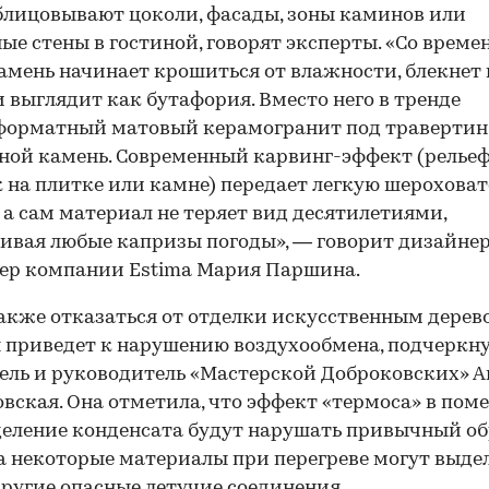
блицовывают цоколи, фасады, зоны каминов или
ые стены в гостиной, говорят эксперты. «Со време
амень начинает крошиться от влажности, блекнет 
и выглядит как бутафория. Вместо него в тренде
орматный матовый керамогранит под травертин,
ной камень. Современный карвинг-эффект (релье
 на плитке или камне) передает легкую шероховат
 а сам материал не теряет вид десятилетиями,
вая любые капризы погоды», — говорит дизайнер
ер компании Estima Мария Паршина.
00:00
/
00:00
акже отказаться от отделки искусственным дерев
 приведет к нарушению воздухообмена, подчеркн
ель и руководитель «Мастерской Доброковских» А
вская. Она отметила, что эффект «термоса» в по
еление конденсата будут нарушать привычный об
а некоторые материалы при перегреве могут выде
другие опасные летучие соединения.