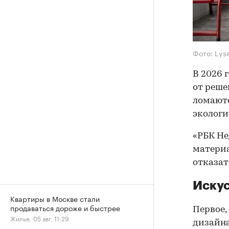
Фото: Lys
В 2026 
от реше
ломаютс
экологи
«РБК Не
материа
отказать
Искус
Квартиры в Москве стали
продаваться дороже и быстрее
Первое,
Жилье, 05 авг, 11:29
дизайна