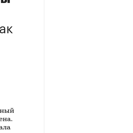
ак
чный
ена.
ала