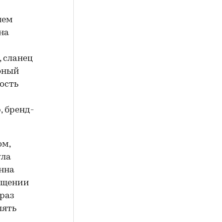
нем
на
 сланец
фный
ость
, бренд-
ом,
ула
нна
мещении
раз
лять