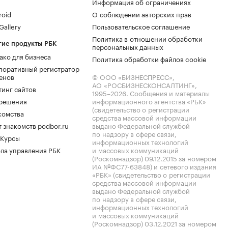
Информация об ограничениях
roid
О соблюдении авторских прав
allery
Пользовательское соглашение
Политика в отношении обработки
гие продукты РБК
персональных данных
ако для бизнеса
Политика обработки файлов cookie
поративный регистратор
енов
© ООО «БИЗНЕСПРЕСС»,
АО «РОСБИЗНЕСКОНСАЛТИНГ»,
тинг сайтов
1995–2026
. Сообщения и материалы
.решения
информационного агентства «РБК»
(свидетельство о регистрации
комства
средства массовой информации
 знакомств podbor.ru
выдано Федеральной службой
по надзору в сфере связи,
 Курсы
информационных технологий
ла управления РБК
и массовых коммуникаций
(Роскомнадзор) 09.12.2015 за номером
ИА №ФС77-63848) и сетевого издания
«РБК» (свидетельство о регистрации
средства массовой информации
выдано Федеральной службой
по надзору в сфере связи,
информационных технологий
и массовых коммуникаций
(Роскомнадзор) 03.12.2021 за номером