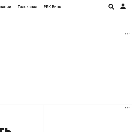
пании
Телеканал
РБК Вино
ациональные проекты
Город
аншизы
Газета
ка
Бизнес
ть