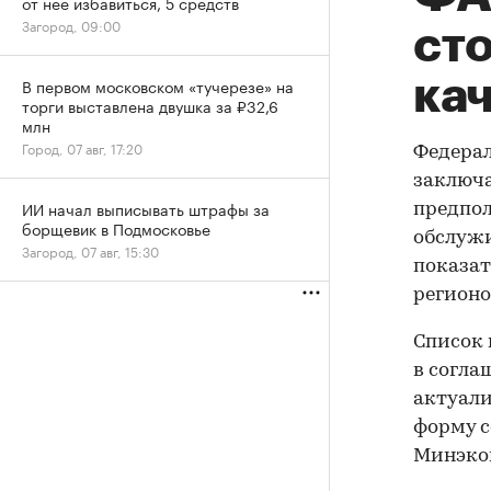
от нее избавиться, 5 средств
Загород, 09:00
ст
ка
В первом московском «тучерезе» на
торги выставлена двушка за ₽32,6
млн
Город, 07 авг, 17:20
Федерал
заключа
ИИ начал выписывать штрафы за
предпол
борщевик в Подмосковье
обслужи
Загород, 07 авг, 15:30
показат
регионо
Список 
в согла
актуали
форму с
Минэко