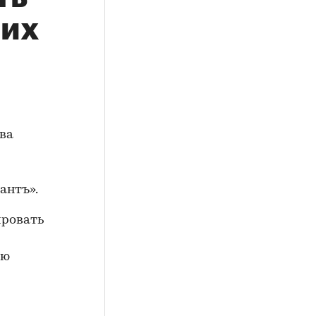
 их
ва
антъ».
ировать
ую