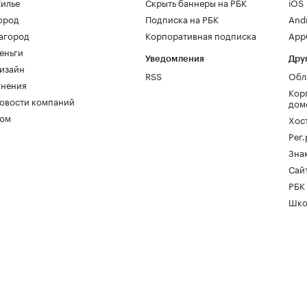
илье
Скрыть баннеры на РБК
iOS
ород
Подписка на РБК
And
агород
Корпоративная подписка
AppG
еньги
Уведомления
Дру
изайн
RSS
Обл
нения
Кор
овости компаний
дом
ом
Хос
Рег
Зна
Сайт
РБК
Шко