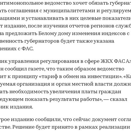
нтимонопольное ведомство хочет обязать губерна
ать соглашения с муниципалитетами и регулиру
ациями и устанавливать в них целевые показатели
т издание, после изучения отчетов регионов служ
а предложить Белому дому изменения индексов с 
венность губернаторов будет также указана
шениях с ФАС.
ик управления регулирования в сфере ЖКХ ФАС А
 сообщил газете, что таким образом ведомство
ит к принципу «тариф в обмен на инвестиции». «
уемая организация и орган местной власти долж
ать необходимость увеличения платы граждан
ледующем показать результаты работы», — сказал
ник издания.
рое изданию сообщили, что сейчас документ согл
стве. Решение будет принято в рамках реализации