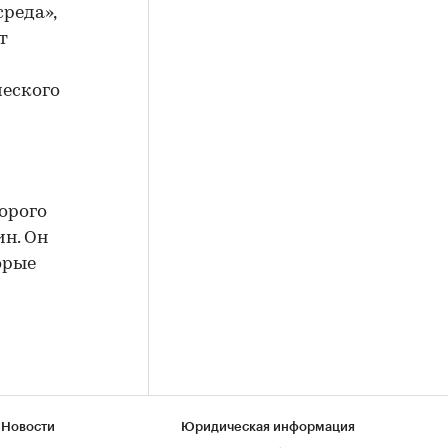
реда»,
т
ческого
орого
н. Он
орые
 Новости
Юридическая информация