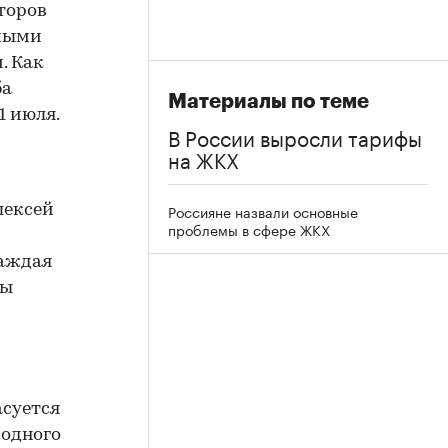
торов
емыми
. Как
ба
Материалы по теме
1 июля.
В России выросли тарифы
на ЖКХ
Россияне назвали основные
лексей
проблемы в сфере ЖКХ
Каждая
ны
асуется
 одного