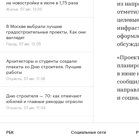
на новостройки в июле в 1,75 раза
из напр
Жилье, 07 авг, 13:55
отметил
целевые
В Москве выбрали лучшие
инфраст
градостроительные проекты. Как они
выглядят
оформле
Город, 07 авг, 12:05
обсужда
«Проект
Архитекторы и студенты создали
плакаты ко Дню строителя. Лучшие
планиро
работы
в июне 
Отрасль, 07 авг, 11:36
сообщил
направл
Дню строителя — 70: как отмечают
и социа
юбилей и главные рекорды отрасли
Отрасль, 07 авг, 11:04
Рост цен на жилье в июле охватил все
округа Москвы
РБК
Социальные сети
Р
Жилье, 07 авг, 09:34