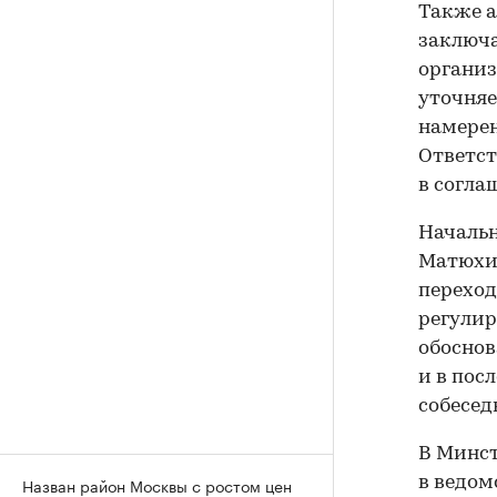
Также а
заключ
организ
уточняе
намерен
Ответст
в согла
Начальн
Матюхин
переход
регулир
обоснов
и в пос
собесед
В Минст
Назван район Москвы с ростом цен
в ведом