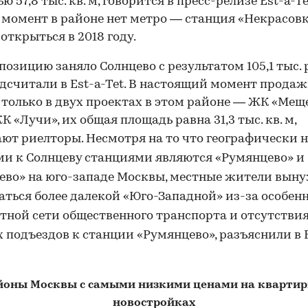
 57,8 тыс. кв. м, говорится в пресс-релизе Est-a-Te
момент в районе нет метро — станция «Некрасов
открыться в 2018 году.
позицию заняло Солнцево с результатом 105,1 тыс. ру
подсчитали в Est-a-Tet. В настоящий момент прода
 только в двух проектах в этом районе — ЖК «Ме
К «Лучи», их общая площадь равна 31,3 тыс. кв. м,
ют риелторы. Несмотря на то что
географически
н
ми к
Солнцеву
станциями являются «
Румянцево
» и
ево
» на юго-западе Москвы, местные жители вын
аться более далекой «Юго-Западной» из-за особен
ной сети общественного транспорта и отсутстви
 подъездов к станции «
Румянцево
», разъяснили в 
йоны Москвы c самыми низкими ценами на квартир
новостройках