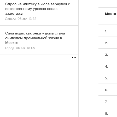
Спрос на ипотеку в июле вернулся к
естественному уровню после
ажиотажа
Место
Деньги, 06 авг, 13:32
1.
Сила воды: как река у дома стала
символом премиальной жизни в
Москве
2.
Город, 06 авг, 13:05
3.
4.
5.
6.
7.
8.