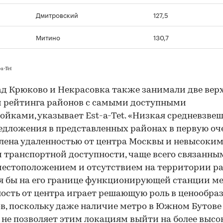
Дмитровский
127,5
Митино
130,7
a-Tet
ад Крюково и Некрасовка также занимали две вер
 рейтинга районов с самыми доступными
ойками, указывает Est-a-Tet. «Низкая средневзве
едложения в представленных районах в первую оч
лена удаленностью от центра Москвы и невысоки
 транспортной доступности, чаще всего связанны
естоположением и отсутствием на территории р
я бы на его границе функционирующей станции ме
ость от центра играет решающую роль в ценообра
в, поскольку даже наличие метро в Южном Бутове
не позволяет этим локациям выйти на более выс