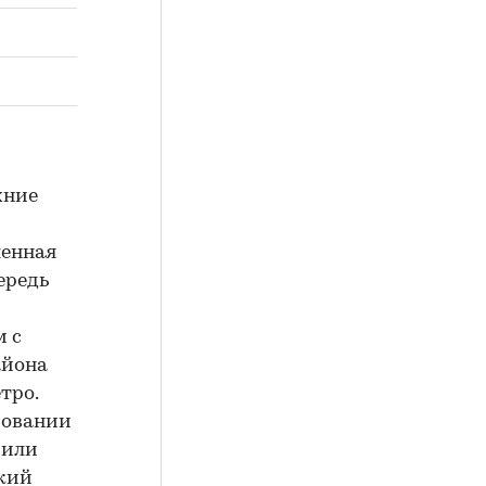
хние
шенная
ередь
м
м с
айона
тро.
зовании
 или
окий