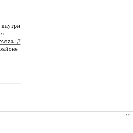
е внутри
ая
ся за 1,7
орайоне