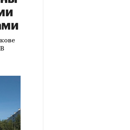
ми
ами
юкове
 В