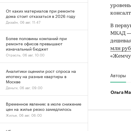
уровень
От каких материалов при ремонте
консалт
дома стоит отказаться в 2026 году
Дизайн, 06 авг, 11:47
В перву
МКАД — 
Более половины компаний при
дешевая
ремонте офисов превышают
изначальный бюджет
млн руб
Отрасль, 06 авг, 10:00
«Жемчу
Аналитики оценили рост спроса на
Авторы
ипотеку на разные квартиры в
Москве
Деньги, 06 авг, 09:00
Ольга Ма
Временное явление: в июле снижение
цен на жилье резко замедлилось
Жилье, 06 авг, 06:00