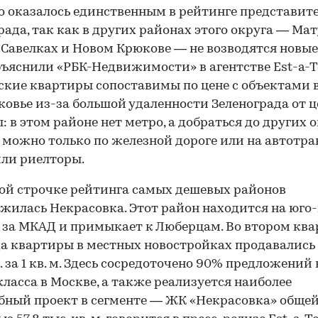
 оказалось единственным в рейтинге представит
рада, так как в других районах этого округа — Ма
 Савелках и Новом Крюкове — не возводятся новы
бъяснили «РБК-Недвижимости» в агентстве Est-a-Te
кие квартиры сопоставимы по цене с объектами 
овье из-за большой удаленности Зеленограда от 
: в этом районе нет метро, а добраться до других 
можно только по железной дороге или на автотра
ли риелторы.
ой строчке рейтинга самых дешевых районов
жилась Некрасовка. Этот район находится на юго
за МКАД и примыкает к Люберцам. Во втором ква
да квартиры в местных новостройках продавались 
б. за 1 кв. м. Здесь сосредоточено 90% предложений
ласса в Москве, а также реализуется наиболее
ный проект в сегменте — ЖК «Некрасовка» обще