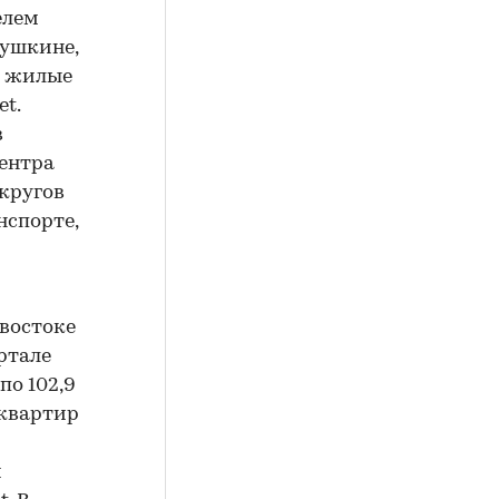
елем
тушкине,
е жилые
t.
в
центра
округов
нспорте,
-востоке
ртале
по 102,9
 квартир
й