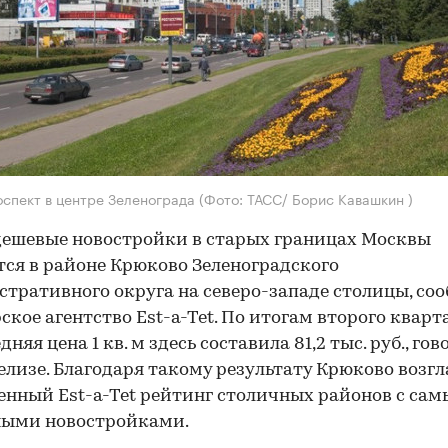
оспект в центре Зеленограда
(Фото: ТАСС/ Борис Кавашкин )
ешевые новостройки в старых границах Москвы
ся в районе Крюково Зеленоградского
тративного округа на северо-западе столицы, со
ское агентство Est-a-Tet. По итогам второго кварт
дняя цена 1 кв. м здесь составила 81,2 тыс. руб., гов
елизе. Благодаря такому результату Крюково возг
енный Est-a-Tet рейтинг столичных районов с са
ными новостройками.