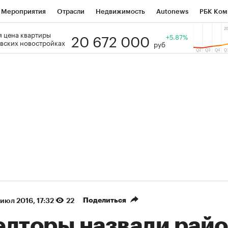
Мероприятия
Отрасли
Недвижимость
Autonews
РБК Ком
20 672 000
 цена квартиры
 РБК
РБК Образование
РБК Курсы
РБК Life
+5.87%
Тренды
Виз
вских новостройках
руб
ь
Крипто
РБК Бизнес-среда
Дискуссионный клуб
Исследо
зета
Спецпроекты СПб
Конференции СПб
Спецпроекты
кономика
Бизнес
Технологии и медиа
Финансы
Рынок на
(+38,71%)
(+31,43%)
ТЭК ₽1 400
«Русагро» ₽120
Купить
з SberCIB к 27.07.27
прогноз ПСБ к 26.07.27
Поделиться
 июл 2016, 17:32
22
елторы назвали рай