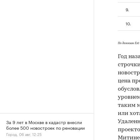
9.
10.
По данным Est-
Год наз
строчки
новостр
цена пр
обуслов
уровнем
таким м
или хот
За 9 лет в Москве в кадастр внесли
Удаленн
более 500 новостроек по реновации
проекто
Город, 06 авг, 12:25
Митине 