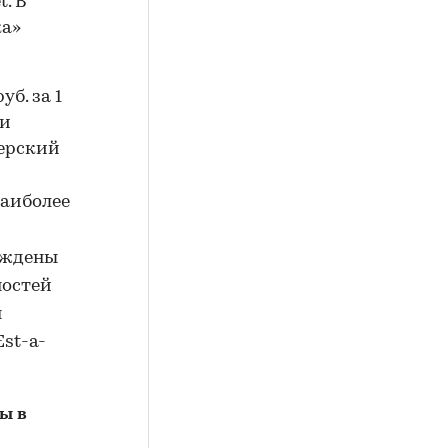
t. В
ка»
б. за 1
жи
щерский
аиболее
уждены
ностей
я
Est-a-
ы в