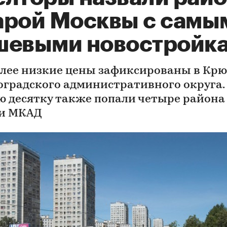
арой Москвы с самы
шевыми новостройк
лее низкие цены зафиксированы в Кр
оградского административного округа.
ю десятку также попали четыре района
и МКАД