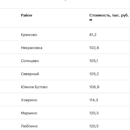
Район
Стоимость, тыс. руб. з
м
Крюково
81,2
Некрасовка
102,9
Солнцево
105,1
Северный
105,2
Южное Бутово
106,9
Ховрино
114,3
Марьино
120,3
Люблино
120,5