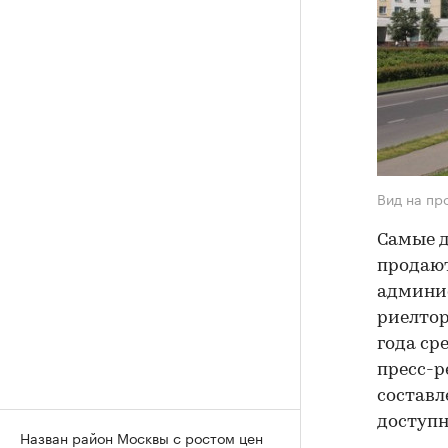
Вид на пр
Самые д
продают
админис
риелтор
года сре
пресс-р
составл
доступ
Назван район Москвы с ростом цен