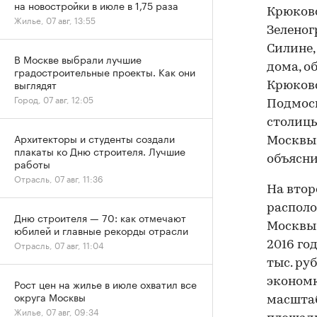
на новостройки в июле в 1,75 раза
Крюково
Жилье, 07 авг, 13:55
Зеленог
Силине,
В Москве выбрали лучшие
дома, о
градостроительные проекты. Как они
выглядят
Крюковс
Город, 07 авг, 12:05
Подмоск
столицы
Архитекторы и студенты создали
Москвы 
плакаты ко Дню строителя. Лучшие
объясни
работы
Отрасль, 07 авг, 11:36
На втор
располо
Дню строителя — 70: как отмечают
Москвы 
юбилей и главные рекорды отрасли
Отрасль, 07 авг, 11:04
2016 го
тыс. ру
экономк
Рост цен на жилье в июле охватил все
округа Москвы
масштаб
Жилье, 07 авг, 09:34