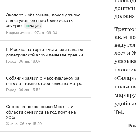
площадью
данный 
Эксперты объяснили, почему жилье
должна 
для студентов надо было искать
«вчера»
РАДИО
Третью 
Недвижимость, 07 авг, 09:03
кв. м, 
ведутся
В Москве на торги выставили палаты
лес» и Ж
допетровской эпохи дешевле трешки
Город, 06 авг, 18:07
указыва
близки
Собянин заявил о максимальном за
«
Саларь
пять лет темпе строительства метро
пользов
Город, 06 авг, 15:52
маршрут
удобных
Спрос на новостройки Москвы и
области снизился за год почти на
Tet.
20%
Жилье, 06 авг, 15:39
Ра