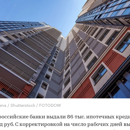
lena / Shutterstock / FOTODOM
российские банки выдали 86 тыс. ипотечных кред
д руб. С корректировкой на число рабочих дней в