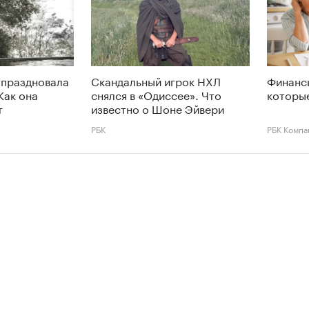
тпраздновала
Скандальный игрок НХЛ
Финансы
Как она
снялся в «Одиссее». Что
которые
т
известно о Шоне Эйвери
РБК
РБК Компа