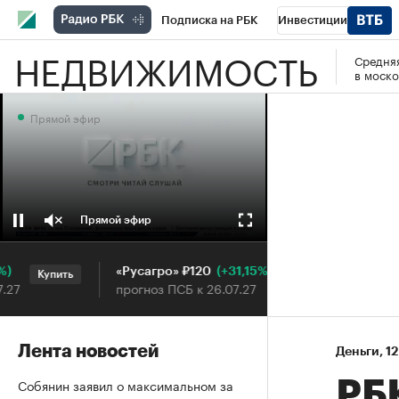
Подписка на РБК
Инвестиции
НЕДВИЖИМОСТЬ
Средняя
РБК Вино
Спорт
Школа управления
в моско
Национальные проекты
Город
Стил
Прямой эфир
Кредитные рейтинги
Франшизы
Га
Проверка контрагентов
Политика
Э
Прямой эфир
(+31,15%)
«Русагро» ₽120
Ozon ₽5
Купить
Купить
прогноз ПСБ к 26.07.27
прогноз 
Лента новостей
Деньги
⁠,
12
Собянин заявил о максимальном за
РБ