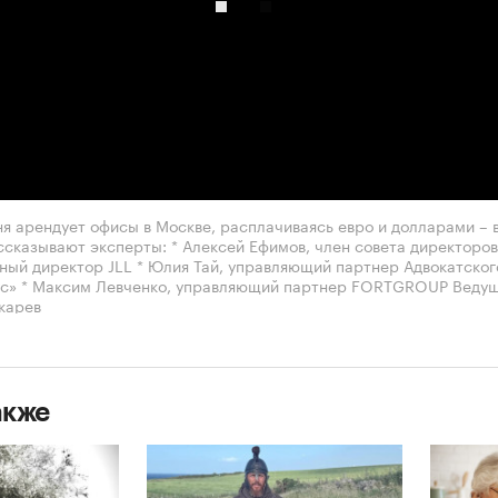
00:00
/
00:00
ня арендует офисы в Москве, расплачиваясь евро и долларами – 
ссказывают эксперты: * Алексей Ефимов, член совета директоров
ный директор JLL * Юлия Тай, управляющий партнер Адвокатско
с» * Максим Левченко, управляющий партнер FORTGROUP Ведущ
карев
акже