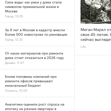
Сила воды: как река у дома стала
символом премиальной жизни в
Москве
Город, 13:05
Меган Маркл о
За 9 лет в Москве в кадастр внесли
свое 45-летие. 
более 500 новостроек по реновации
сейчас выгляди
Город, 12:25
Life
От каких материалов при ремонте
дома стоит отказаться в 2026 году
Дизайн, 11:47
Более половины компаний при
ремонте офисов превышают
изначальный бюджет
Отрасль, 10:00
Аналитики оценили рост спроса на
ипотеку на разные квартиры в