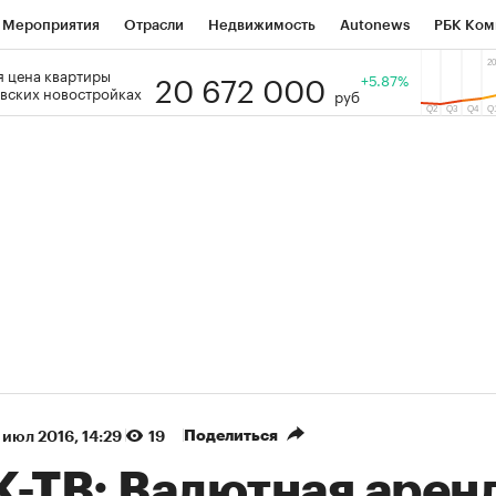
Мероприятия
Отрасли
Недвижимость
Autonews
РБК Ком
20 672 000
 цена квартиры
 РБК
РБК Образование
РБК Курсы
РБК Life
+5.87%
Тренды
Виз
вских новостройках
руб
ь
Крипто
РБК Бизнес-среда
Дискуссионный клуб
Исследо
зета
Спецпроекты СПб
Конференции СПб
Спецпроекты
кономика
Бизнес
Технологии и медиа
Финансы
Рынок на
(+87,51%)
(+30,85%)
 450
АФК «Система» ₽12
Купить
Ку
ПСБ к 29.07.27
прогноз БКС к 15.07.27
Поделиться
 июл 2016, 14:29
19
К-ТВ: Валютная арен