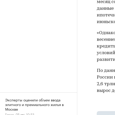
месяц с
данные 
ипотечн
июньско
«Однако
весенне
кредит
условий
развити
По данн
России 
2,6 трл
вырос до
Эксперты оценили объем ввода
элитного и премиального жилья в
Москве
Город, 05 авг, 10:53