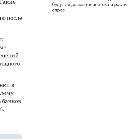
 Такие
будут ли дешеветь ипотека и расти
спрос
ню после
 к
ные
енений
лищного
нки в
сумму
ь банков
%.