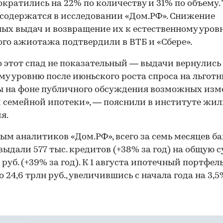
ократились на 22% по количеству и 31% по объему.
содержатся в исследовании «Дом.РФ». Снижение
ых выдач и возвращение их к естественному уров
го ажиотажа подтвердили в ВТБ и «Сбере».
 этот спад не показательный — выдачи вернулись
му уровню после июньского роста спроса на льгот
ы на фоне публичного обсуждения возможных изм
 семейной ипотеки», — пояснили в институте жи
я.
ым аналитиков «Дом.РФ», всего за семь месяцев ба
выдали 577 тыс. кредитов (+38% за год) на общую 
н руб. (+39% за год). К 1 августа ипотечный портфел
 24,6 трлн руб., увеличившись с начала года на 3,5