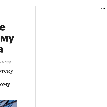
е
ому
а
6 млрд
отеку
ному