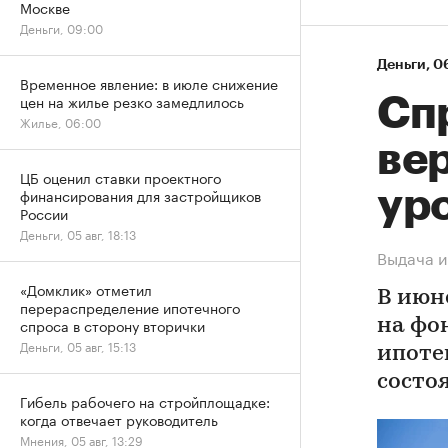
Москве
Деньги, 09:00
Деньги
⁠,
06
Временное явление: в июле снижение
цен на жилье резко замедлилось
Спр
Жилье, 06:00
ве
ЦБ оценил ставки проектного
финансирования для застройщиков
ур
России
Деньги, 05 авг, 18:13
Выдача и
«Домклик» отметил
В июн
перераспределение ипотечного
спроса в сторону вторички
на фо
Деньги, 05 авг, 15:13
ипоте
состо
Гибель рабочего на стройплощадке:
когда отвечает руководитель
Мнения, 05 авг, 13:29