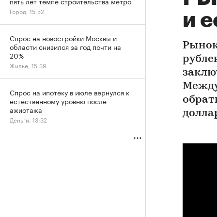
пять лет темпе строительства метро
Город, 15:52
и е
Спрос на новостройки Москвы и
Рынок
области снизился за год почти на
20%
рубле
Жилье, 15:39
заклю
Между
Спрос на ипотеку в июле вернулся к
обрат
естественному уровню после
ажиотажа
долла
Деньги, 13:32