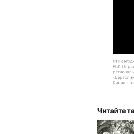
Кто сегод
РБК-ТВ ра
региональ
«Бартолиу
Кирилл То
Читайте т