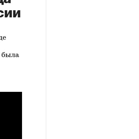
сии
де
я была