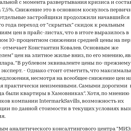
льной с момента развертывания кризиса и соста
 7,5%. Снижение это в основном коснулось первич
отдельные застройщики продолжили начавшийся 
о года переход от "скрытых" скидок к реальным
иям цен в прайс-листах, что в итоге выразилось в
ом 10-процентном снижении средней цены на пе
 - отмечает Константин Ковалев. Основным же
елем" цен на элитное жилье вниз, по его мнению, я
ллара. "В рублевом эквиваленте цены по-прежнему 
 эксперт. - Однако стоит отметить, что максималь
едложения, несмотря на всеобщее снижение цен на
ся практически неизменными. Самыми дорогими в
да были квартиры в Хамовниках". Хотя, по мнению
ков компании IntermarkSavills, возможность их
ции по данной стоимости в текущих условиях вы
я.
ым аналитического консалтингового центра "МИЭЛ