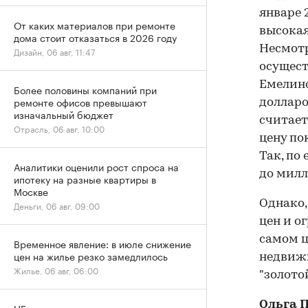
январе 
От каких материалов при ремонте
высокая
дома стоит отказаться в 2026 году
Несмотр
Дизайн, 06 авг, 11:47
осущест
Емелино
Более половины компаний при
ремонте офисов превышают
долларо
изначальный бюджет
считает
Отрасль, 06 авг, 10:00
цену по
Так, по
Аналитики оценили рост спроса на
до милл
ипотеку на разные квартиры в
Москве
Однако,
Деньги, 06 авг, 09:00
цен и о
самом ц
Временное явление: в июле снижение
цен на жилье резко замедлилось
недвижи
Жилье, 06 авг, 06:00
"золото
Ольга 