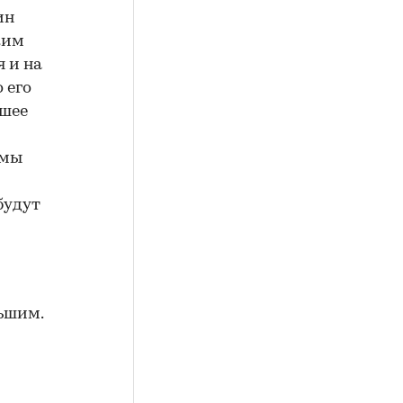
ин
ким
 и на
 его
йшее
емы
будут
льшим.