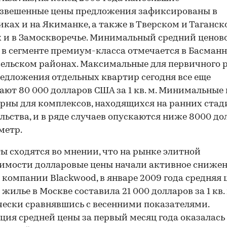
взвешенные цены предложения зафиксированы в
ках и на Якиманке, а также в Тверском и Таганск
 и в Замоскворечье. Минимальный средний ценов
 в сегменте премиум-класса отмечается в Басман
ельском районах. Максимальные для первичного 
едложения отдельных квартир сегодня все еще
ют 80 000 долларов США за 1 кв. м. Минимальные
рны для комплексов, находящихся на ранних стад
льства, и в ряде случаев опускаются ниже 8000 до
00:00
/
00:00
метр.
ы сходятся во мнении, что на рынке элитной
мости долларовые цены начали активное снижен
компании Blackwood, в январе 2009 года средняя 
 жилье в Москве составила 21 000 долларов за 1 кв. 
ески сравнявшись с весенними показателями.
ция средней цены за первый месяц года оказалась