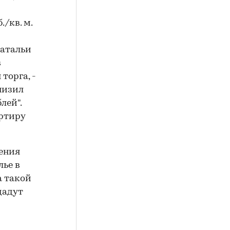
/кв. м.
Натальи
в
торга, -
низил
лей".
артиру
ения
лье в
а такой
дадут