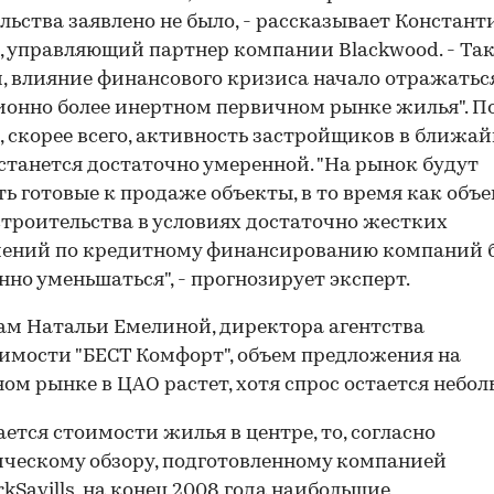
льства заявлено не было, - рассказывает Констант
, управляющий партнер компании Blackwood. - Та
, влияние финансового кризиса начало отражаться
онно более инертном первичном рынке жилья". По
 скорее всего, активность застройщиков в ближа
станется достаточно умеренной. "На рынок будут
ь готовые к продаже объекты, в то время как объ
строительства в условиях достаточно жестких
чений по кредитному финансированию компаний 
нно уменьшаться", - прогнозирует эксперт.
ам Натальи Емелиной, директора агентства
мости "БЕСТ Комфорт", объем предложения на
ом рынке в ЦАО растет, хотя спрос остается небо
ается стоимости жилья в центре, то, согласно
ческому обзору, подготовленному компанией
rkSavills, на конец 2008 года наибольшие