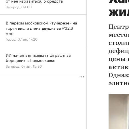
от нее избавиться, 5 средств
Загород, 09:00
жи
В первом московском «тучерезе» на
Центр
торги выставлена двушка за ₽32,6
млн
место
Город, 07 авг, 17:20
столи
дефиц
ИИ начал выписывать штрафы за
цены 
борщевик в Подмосковье
Загород, 07 авг, 15:30
актив
Однак
элитн