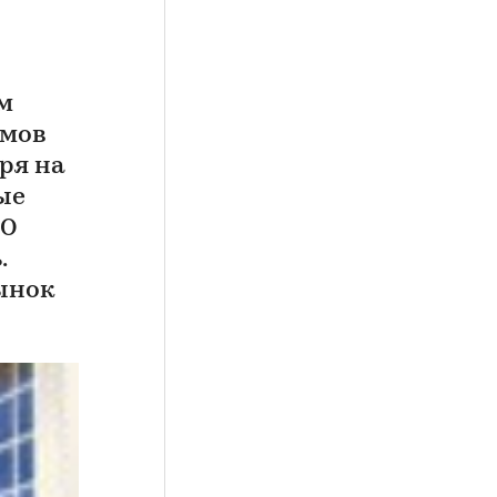
м
омов
ря на
ые
АО
.
ынок