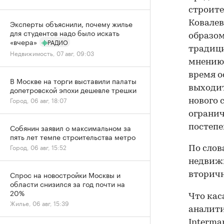
строите
Эксперты объяснили, почему жилье
Ковалев
для студентов надо было искать
образом
«вчера»
РАДИО
традици
Недвижимость, 07 авг, 09:03
мнению,
время о
В Москве на торги выставили палаты
выходит
допетровской эпохи дешевле трешки
Город, 06 авг, 18:07
нового 
ограни
Собянин заявил о максимальном за
постепе
пять лет темпе строительства метро
Город, 06 авг, 15:52
По слов
недвижи
Спрос на новостройки Москвы и
вторичн
области снизился за год почти на
20%
Что кас
Жилье, 06 авг, 15:39
аналити
Interma