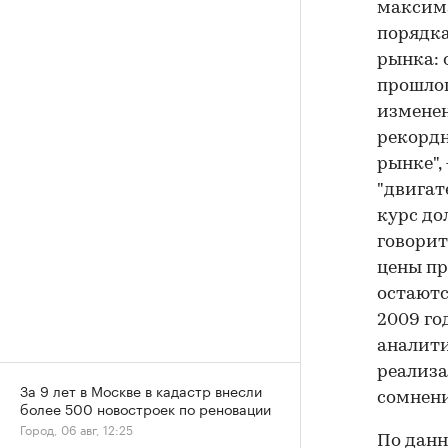
максима
порядка
рынка: 
прошлог
изменен
рекордн
рынке",
"двигат
курс до
говорит
цены пр
остают
2009 го
аналити
реализа
За 9 лет в Москве в кадастр внесли
сомнени
более 500 новостроек по реновации
Город, 06 авг, 12:25
По данн