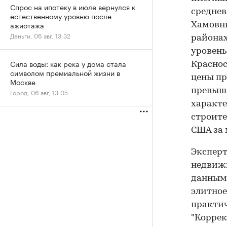
Спрос на ипотеку в июле вернулся к
средне
естественному уровню после
ажиотажа
Хамовни
Деньги, 06 авг, 13:32
районах
уровень
Сила воды: как река у дома стала
Краснос
символом премиальной жизни в
цены пр
Москве
превыша
Город, 06 авг, 13:05
характе
строите
США за 
Эксперт
недвижи
данным 
элитное
практич
"Коррек