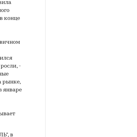
вила
ного
в конце
рвичном
вился
росли, -
ные
 рынке,
 январе
зывает
Ь",
в