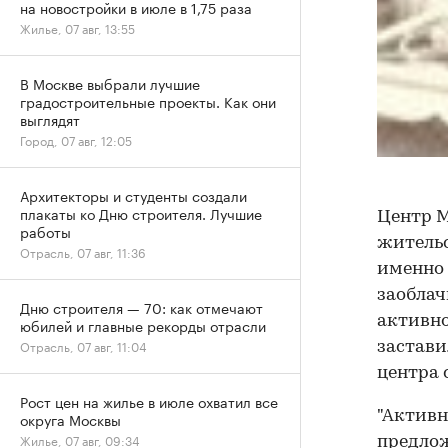
на новостройки в июле в 1,75 раза
Жилье, 07 авг, 13:55
В Москве выбрали лучшие
градостроительные проекты. Как они
выглядят
Город, 07 авг, 12:05
Архитекторы и студенты создали
плакаты ко Дню строителя. Лучшие
Центр 
работы
жительс
Отрасль, 07 авг, 11:36
именно 
заоблач
Дню строителя — 70: как отмечают
активно
юбилей и главные рекорды отрасли
Отрасль, 07 авг, 11:04
застави
центра 
Рост цен на жилье в июле охватил все
"Активн
округа Москвы
Жилье, 07 авг, 09:34
предлож