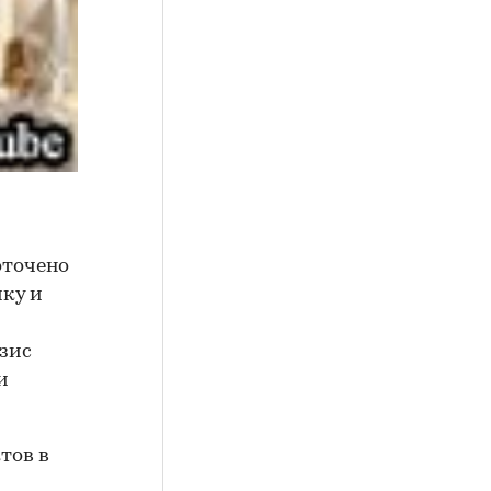
оточено
йку и
изис
и
тов в