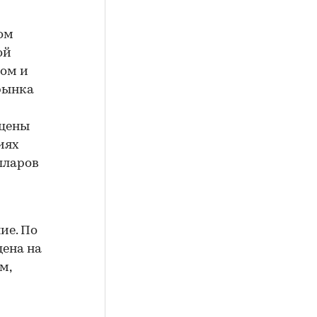
ом
ой
ном и
рынка
 цены
иях
лларов
ие. По
цена на
м,