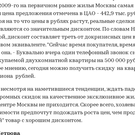
2009-го на первичном рынке жилья Москвы самая
 цена предложения отмечена в ЦАО - 442,9 тыс. руб.
я на то что цены в рублях растут, реальные сделки
вляются со значительным дисконтом. По словам 
й, дисконт составляет треть от докризисных цен 
вом эквиваленте. "Сейчас время покупателя, время 
 она. - Буквально вчера один телефонный звонок с
купаемой двухкомнатной квартиры на 500 000 руб
 ее мнению, сегодня можно получить скидку на кв
иона рублей.
 несмотря на наметившиеся тенденции, ждать пад
громных скидок на качественное эксклюзивное жи
ентре Москвы не приходится. Скорее всего, хозяев
мости предпочтут подождать роста цен, чем про
й" товар с хорошим дисконтом.
Петрова