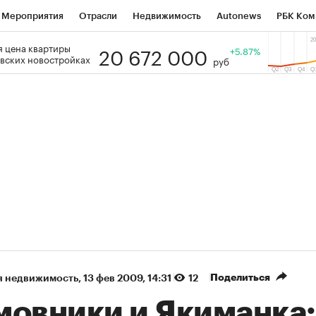
Мероприятия
Отрасли
Недвижимость
Autonews
РБК Ком
20 672 000
 цена квартиры
 РБК
РБК Образование
РБК Курсы
РБК Life
+5.87%
Тренды
Виз
вских новостройках
руб
ь
Крипто
РБК Бизнес-среда
Дискуссионный клуб
Исследо
зета
Спецпроекты СПб
Конференции СПб
Спецпроекты
кономика
Бизнес
Технологии и медиа
Финансы
Рынок на
(+89,01%)
(+33,79%)
5 450
АФК «Система» ₽12
Купить
К
 ПСБ к 29.07.27
прогноз БКС к 15.07.27
Поделиться
я недвижимость
⁠,
13 фев 2009, 14:31
12
мовники и Якиманка: