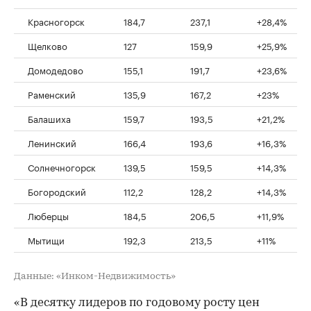
Красногорск
184,7
237,1
+28,4%
Щелково
127
159,9
+25,9%
Домодедово
155,1
191,7
+23,6%
Раменский
135,9
167,2
+23%
Балашиха
159,7
193,5
+21,2%
Ленинский
166,4
193,6
+16,3%
Солнечногорск
139,5
159,5
+14,3%
Богородский
112,2
128,2
+14,3%
Люберцы
184,5
206,5
+11,9%
Мытищи
192,3
213,5
+11%
Данные: «Инком-Недвижимость»
«В десятку лидеров по годовому росту цен