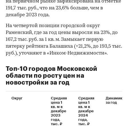
на первичном рынке зафиксирована на отметке
191,7 тыс. руб., что на 23,6% больше, чем в
декабре 2023 года.
На четвертой позиции городской округ
Раменский, где за год цены выросли на 23%, до
167,2 тыс. руб. за 1 кв. м. Замыкает первую
пятерку рейтинга Балашиха (+21,2%, до 193,5 тыс.
руб.), уточняют в «Инком-Недвижимости».
Топ-10 городов Московской
области по росту цен на
новостройки за год
Округ
Средняя
Средняя
Динамика
цена 1
цена 1
за год
кв. м в
кв. м в
декабре
декабре
2023
2024
года,
года,
тыс. ₽
тыс. ₽