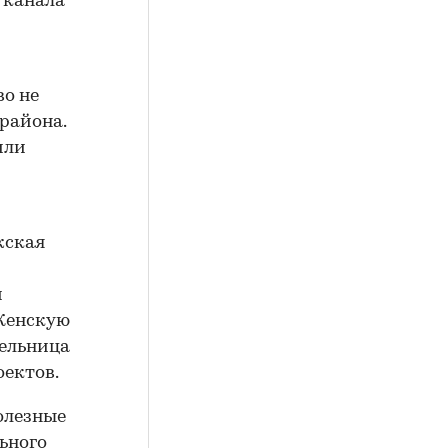
о канала
о не
 района.
или
жская
и
 Женскую
тельница
оектов.
олезные
ьного