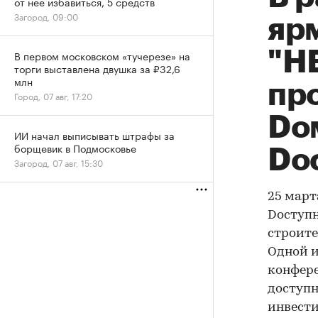
от нее избавиться, 5 средств
Загород, 09:00
яр
"Н
В первом московском «тучерезе» на
торги выставлена двушка за ₽32,6
млн
пр
Город, 07 авг, 17:20
Dо
ИИ начал выписывать штрафы за
борщевик в Подмосковье
Dо
Загород, 07 авг, 15:30
25 март
Dоступ
строите
Одной и
конфере
доступн
инвести