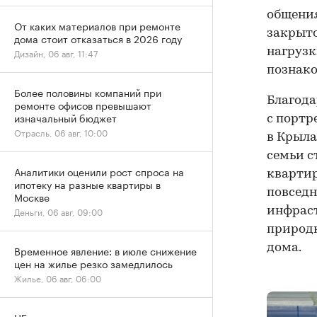
общения
От каких материалов при ремонте
закрыто
дома стоит отказаться в 2026 году
нагрузк
Дизайн, 06 авг, 11:47
познако
Более половины компаний при
Благод
ремонте офисов превышают
изначальный бюджет
с портр
Отрасль, 06 авг, 10:00
в Крыла
семьи с
Аналитики оценили рост спроса на
квартир
ипотеку на разные квартиры в
повседн
Москве
инфраст
Деньги, 06 авг, 09:00
природн
дома.
Временное явление: в июле снижение
цен на жилье резко замедлилось
Жилье, 06 авг, 06:00