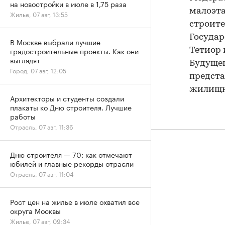
на новостройки в июле в 1,75 раза
малоэта
Жилье, 07 авг, 13:55
строите
Государ
В Москве выбрали лучшие
градостроительные проекты. Как они
Тетиор 
выглядят
Будущег
Город, 07 авг, 12:05
предста
жилищн
Архитекторы и студенты создали
плакаты ко Дню строителя. Лучшие
работы
Отрасль, 07 авг, 11:36
Дню строителя — 70: как отмечают
юбилей и главные рекорды отрасли
Отрасль, 07 авг, 11:04
Рост цен на жилье в июле охватил все
округа Москвы
Жилье, 07 авг, 09:34