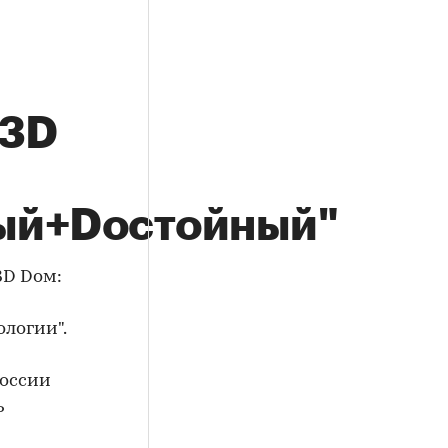
"3D
ый+Dостойный"
3D Dом:
логии".
России
ь