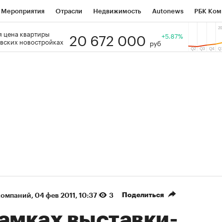
Мероприятия
Отрасли
Недвижимость
Autonews
РБК Ком
20 672 000
 цена квартиры
 РБК
РБК Образование
РБК Курсы
РБК Life
+5.87%
Тренды
Виз
вских новостройках
руб
ь
Крипто
РБК Бизнес-среда
Дискуссионный клуб
Исследо
зета
Спецпроекты СПб
Конференции СПб
Спецпроекты
кономика
Бизнес
Технологии и медиа
Финансы
Рынок на
(+89,1%)
(+34,05%)
5 450
АФК «Система» ₽12
Купить
Ку
ПСБ к 29.07.27
прогноз БКС к 15.07.27
Поделиться
компаний
⁠,
04 фев 2011, 10:37
3
рамках выставки-