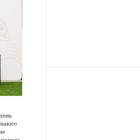
день
льного
ие