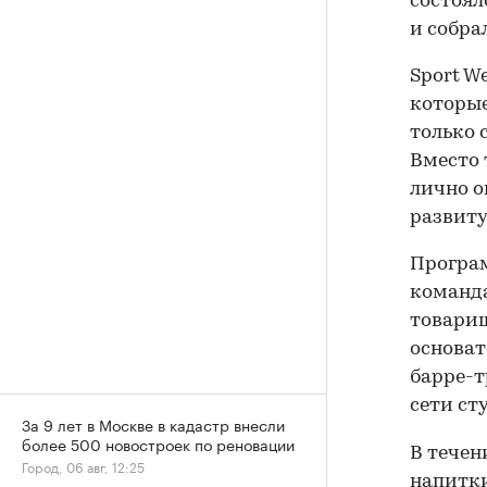
состоял
и собрал
Sport W
которые
только 
Вместо
лично о
развиту
Програм
команда
товарищ
основат
барре-т
сети ст
За 9 лет в Москве в кадастр внесли
более 500 новостроек по реновации
В течен
Город, 06 авг, 12:25
напитки