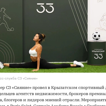
сс-служба СЗ «Сияние»
ер СЗ «Сияние» провел в Крылатском спортивный 
дельцев агентств недвижимости, брокеров премиа
а, блогеров и лидеров мнений отрасли. Мероприят