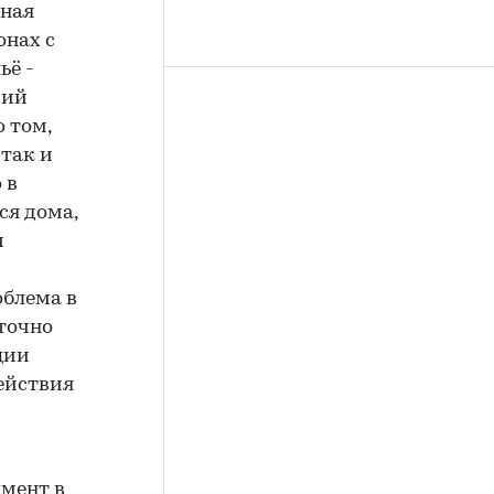
жная
онах с
ьё -
вий
 том,
 так и
 в
ся дома,
м
облема в
аточно
ции
ействия
мент в