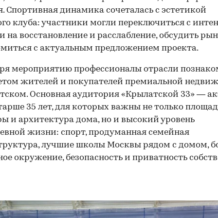
. Спортивная динамика сочеталась с эстетикой
го клуба: участники могли переключиться с инте
и на восстановление и расслабление, обсудить рын
миться с актуальным предложением проекта.
аря мероприятию профессионалы отрасли познако
етом жителей и покупателей премиальной недви
тском. Основная аудитория «Крылатской 33» — а
тарше 35 лет, для которых важны не только площад
ы и архитектура дома, но и высокий уровень
00:00
/
00:00
евной жизни: спорт, продуманная семейная
руктура, лучшие школы Москвы рядом с домом, б
ое окружение, безопасность и приватность собст