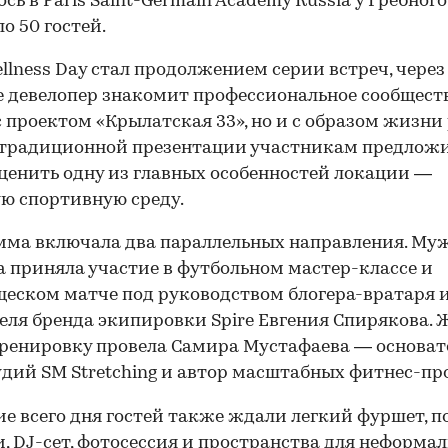
ось в Paris Saint-Germain Academy Russia у Гребног
о 50 гостей.
ellness Day стал продолжением серии встреч, через
 девелопер знакомит профессиональное сообществ
с проектом «Крылатская 33», но и с образом жизни
 традиционной презентации участникам предлож
ценить одну из главных особенностей локации —
ю спортивную среду.
ма включала два параллельных направления. Му
 приняла участие в футбольном мастер-классе и
еском матче под руководством блогера-вратаря 
еля бренда экипировки Spire Евгения Спирякова.
ренировку провела Самира Мустафаева — основа
удий SM Stretching и автор масштабных фитнес-пр
ие всего дня гостей также ждали легкий фуршет, п
, DJ-сет, фотосессия и пространства для неформал