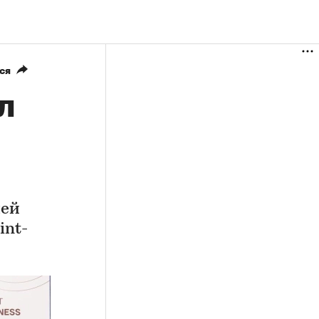
ся
л
лей
int-