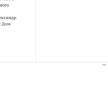
ного
ександр
й Дом