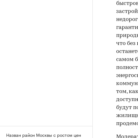
быстров
застрой
недорог
гаранти
природн
что без
останет
самом б
полност
энергос
коммуни
том, ка
доступн
будут п
жилищно
продем
Назван район Москвы с ростом цен
Модерат