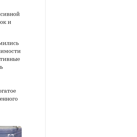
нсивной
ок и
мились
жимости
ктивные
ь
огатое
венного