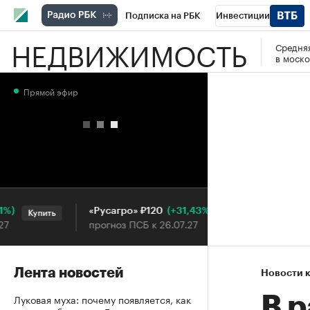
Подписка на РБК
Инвестиции
НЕДВИЖИМОСТЬ
Средняя
РБК Вино
Спорт
Школа управления
в моско
Национальные проекты
Город
Стил
Прямой эфир
Кредитные рейтинги
Франшизы
Га
Проверка контрагентов
Политика
Э
(+31,43%)
«Русагро» ₽120
Ozon ₽
Купить
Купить
прогноз ПСБ к 26.07.27
прогноз 
Лента новостей
Новости 
Луковая муха: почему появляется, как
В 