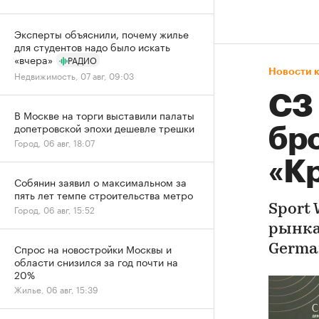
Эксперты объяснили, почему жилье
для студентов надо было искать
«вчера»
РАДИО
Новости 
Недвижимость, 07 авг, 09:03
СЗ
В Москве на торги выставили палаты
допетровской эпохи дешевле трешки
бр
Город, 06 авг, 18:07
«К
Собянин заявил о максимальном за
пять лет темпе строительства метро
Sport
Город, 06 авг, 15:52
рынка
Спрос на новостройки Москвы и
Germa
области снизился за год почти на
20%
Жилье, 06 авг, 15:39