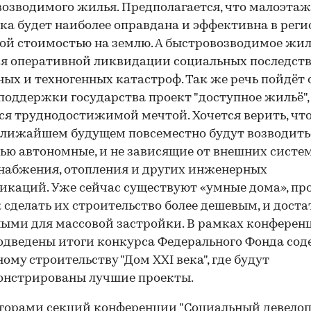
озводимого жилья. Предполагается, что малоэта
ка будет наиболее оправдана и эффективна в реги
ой стоимостью на землю. А быстровозводимое жил
я оперативной ликвидации социальных последст
ых и техногенных катастроф. Так же речь пойдёт о
 поддержки государства проект "доступное жильё",
ся труднодостижимой мечтой. Хочется верить, что
лижайшем будущем повсеместно будут возводить
ью автономные, и не зависящие от внешних систе
набжения, отопления и других инженерных
каций. Уже сейчас существуют «умные дома», пр
к сделать их строительство более дешевым, и дост
ыми для массовой застройки. В рамках конферен
одведены итоги конкурса Федерального Фонда сод
му строительству "Дом XXI века", где будут
онстрированы лучшие проекты.
орами секций конференции "Социальный девелоп