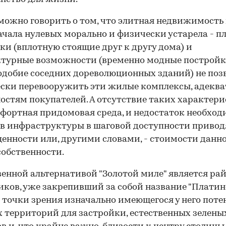
 можно говорить о том, что элитная недвижимость
начала нулевых морально и физически устарела - п
ки (вплотную стоящие друг к другу дома) и
ктурные возможности (временно модные постройк
одобие соседних дореволюционных зданий) не поз
ски перевооружить эти жилые комплексы, адеква
остям покупателей. А отсутствие таких характери
фортная придомовая среда, и недостаток необхо
в инфраструктуры в шаговой доступности привод
ценности или, другими словами, - стоимости данн
обственности.
енной альтернативой "Золотой миле" является ра
ков, уже закрепивший за собой название "Плати
С точки зрения изначально имеющегося у него поте
 территорий для застройки, естественных зелены