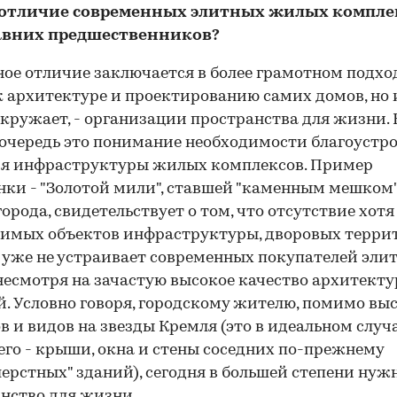
м отличие современных элитных жилых компле
авних предшественников?
ное отличие заключается в более грамотном подхо
к архитектуре и проектированию самих домов, но 
окружает, - организации пространства для жизни. 
очередь это понимание необходимости благоустро
ия инфраструктуры жилых комплексов. Пример
ки - "Золотой мили", ставшей "каменным мешком"
города, свидетельствует о том, что отсутствие хотя
имых объектов инфраструктуры, дворовых терри
 уже не устраивает современных покупателей эли
несмотря на зачастую высокое качество архитект
. Условно говоря, городскому жителю, помимо вы
в и видов на звезды Кремля (это в идеальном случа
его - крыши, окна и стены соседних по-прежнему
ерстных" зданий), сегодня в большей степени нуж
нство для жизни.