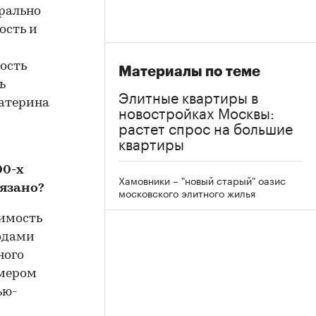
орально
ость и
ость
Материалы по теме
ь
Элитные квартиры в
катерина
новостройках Москвы:
растет спрос на большие
квартиры
00-х
Хамовники – "новый старый" оазис
вязано?
московского элитного жилья
жимость
годами
ного
имером
ью-