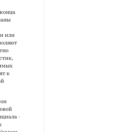
 конца
ланы
и или
воляют
тно
стик,
димых
ят к
ой
йон
новой
нциала -
х