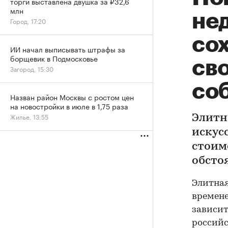
торги выставлена двушка за ₽32,6
млн
не
Город, 17:20
со
ИИ начал выписывать штрафы за
борщевик в Подмосковье
св
Загород, 15:30
со
Назван район Москвы с ростом цен
на новостройки в июле в 1,75 раза
Жилье, 13:55
Элитн
искус
стоим
обсто
Элитная
времене
зависит
российс