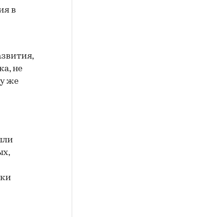
ия в
азвития,
а, не
у же
ыли
ых,
лки