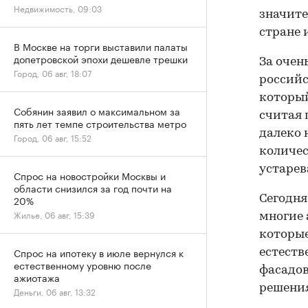
Недвижимость, 09:03
значите
стране 
В Москве на торги выставили палаты
допетровской эпохи дешевле трешки
За очен
Город, 06 авг, 18:07
российс
который
Собянин заявил о максимальном за
считая 
пять лет темпе строительства метро
далеко 
Город, 06 авг, 15:52
количес
устарев
Спрос на новостройки Москвы и
области снизился за год почти на
20%
Сегодня
Жилье, 06 авг, 15:39
многие 
которые
Спрос на ипотеку в июле вернулся к
естеств
естественному уровню после
фасадов
ажиотажа
решени
Деньги, 06 авг, 13:32