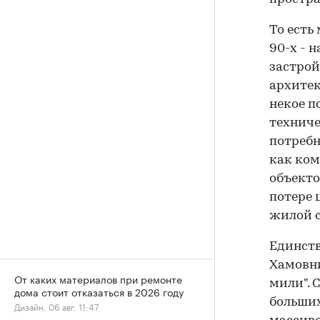
То есть
90-х - 
застрой
архите
некое п
техниче
потребн
как ком
объекто
потере 
жилой с
Единств
Хамовни
От каких материалов при ремонте
мили". 
дома стоит отказаться в 2026 году
больших
Дизайн, 06 авг, 11:47