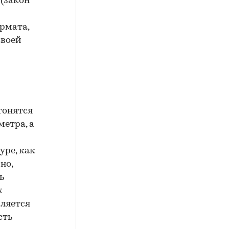
 (закон
и
рмата,
своей
 гонятся
етра, а
уре, как
но,
ь
х
вляется
сть