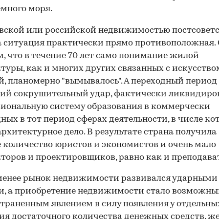
много моря.
вской или российской недвижимостью постсовет
 ситуация практически прямо противоположная. 
ем, что в течение 70 лет само понимание жилой
туры, как и многих других связанных с искусство
й, планомерно "вымывалось". А переходный период
ий сокрушительный удар, фактически ликвидиро
иональную систему образования в коммерчески
ных в тот период сферах деятельности, в числе ко
архитектурное дело. В результате страна получила
 количество юристов и экономистов и очень мало
торов и проектировщиков, равно как и преподава
00:00
/
00:00
менее рынок недвижимости развивался ударными
, а приобретение недвижимости стало возможны
траненным явлением в силу появления у отдельны
ия достаточного количества денежных средств, ж