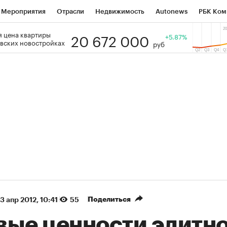
Мероприятия
Отрасли
Недвижимость
Autonews
РБК Ком
20 672 000
 цена квартиры
 РБК
РБК Образование
РБК Курсы
РБК Life
+5.87%
Тренды
Виз
вских новостройках
руб
ь
Крипто
РБК Бизнес-среда
Дискуссионный клуб
Исследо
зета
Спецпроекты СПб
Конференции СПб
Спецпроекты
кономика
Бизнес
Технологии и медиа
Финансы
Рынок на
(+90,69%)
(+34,88%)
 450
АФК «Система» ₽12
Купить
К
ПСБ к 29.07.27
прогноз БКС к 15.07.27
Поделиться
3 апр 2012, 10:41
55
вые ценности элитн