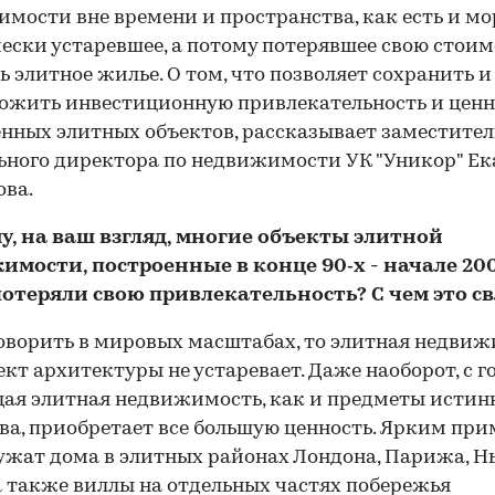
мости вне времени и пространства, как есть и м
ески устаревшее, а потому потерявшее свою стоим
ь элитное жилье. О том, что позволяет сохранить и
жить инвестиционную привлекательность и ценн
нных элитных объектов, рассказывает заместител
ьного директора по недвижимости УК "Уникор" Е
ва.
у, на ваш взгляд, многие объекты элитной
имости, построенные в конце 90‑х - начале 20
потеряли свою привлекательность? С чем это с
говорить в мировых масштабах, то элитная недви
ект архитектуры не устаревает. Даже наоборот, с 
ая элитная недвижимость, как и предметы истин
ва, приобретает все большую ценность. Ярким пр
ужат дома в элитных районах Лондона, Парижа, Н
а также виллы на отдельных частях побережья