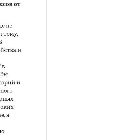
ксов от
де не
и тому,
В
йства и
 в
 бы
торий и
тного
урных
соких
е, а
но