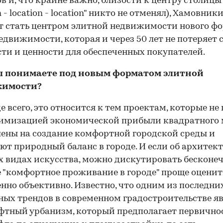
в и, что крайне важно, близости к центру столицы
n - location - location" никто не отменял), Хамовник
 стать центром элитной недвижимости нового фо
едвижимости, которая и через 50 лет не потеряет 
ти и ценности для обеспеченных покупателей.
вы понимаете под новым форматом элитной
жимости?
е всего, это относится к тем проектам, которые не
имизацией экономической прибыли квадратного м
ены на создание комфортной городской среды и
ют природный баланс в городе. И если об архитект
х видах искусства, можно дискутировать бесконеч
 "комфортное проживание в городе" проще оценит
нно объективно. Известно, что одним из последни
ных трендов в современном градостроительстве я
тный урбанизм, который предполагает первично