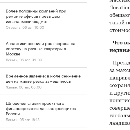
массиво
"locatio
Более половины компаний при
ремонте офисов превышают
обещают
изначальный бюджет
такой н
Отрасль, 06 авг, 10:00
стоимос
Аналитики оценили рост спроса на
- Что 
ипотеку на разные квартиры в
недви
Москве
Деньги, 06 авг, 09:00
- Прежд
за макс
Временное явление: в июле снижение
направл
цен на жилье резко замедлилось
сохраня
Жилье, 06 авг, 06:00
и други
понятие
ЦБ оценил ставки проектного
финансирования для застройщиков
соверше
России
глобаль
Деньги, 05 авг, 18:13
ландшаф