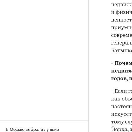
недвижи
и физич
ценност
приумно
совреме
генерал
Батынко
- Почем
недвиж
годов, 
- Если 
как объ
настоящ
искусст
тому сл
В Москве выбрали лучшие
Йорка, 