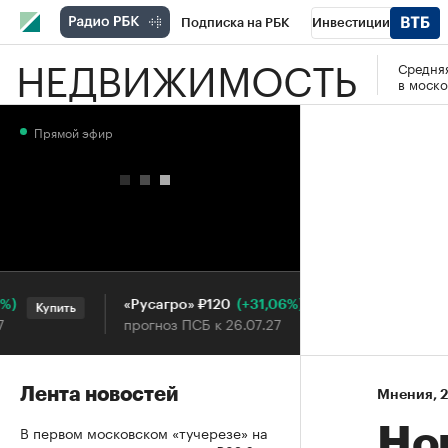
Подписка на РБК
Инвестиции
НЕДВИЖИМОСТЬ
Средняя
РБК Вино
Спорт
Школа управления
в моско
Национальные проекты
Город
Стил
Прямой эфир
Кредитные рейтинги
Франшизы
Га
Проверка контрагентов
Политика
Э
(+31,06%)
«Русагро» ₽120
Ozon ₽5
Купить
Купить
прогноз ПСБ к 26.07.27
прогноз 
Лента новостей
Мнения
⁠,
2
В первом московском «тучерезе» на
Но