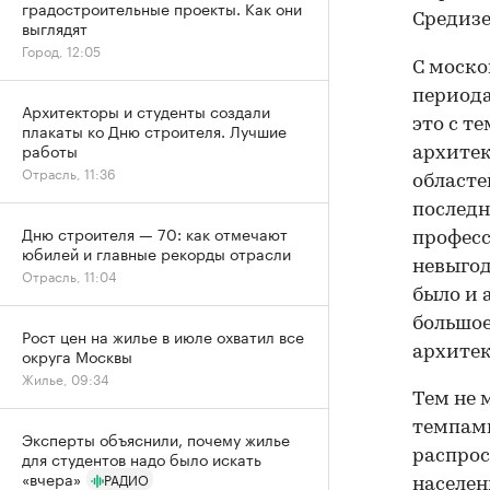
градостроительные проекты. Как они
Средизе
выглядят
Город, 12:05
С моско
периода
Архитекторы и студенты создали
это с т
плакаты ко Дню строителя. Лучшие
работы
архитек
Отрасль, 11:36
областе
последн
Дню строителя — 70: как отмечают
професс
юбилей и главные рекорды отрасли
невыгод
Отрасль, 11:04
было и 
большое
Рост цен на жилье в июле охватил все
архитек
округа Москвы
Жилье, 09:34
Тем не 
темпами
Эксперты объяснили, почему жилье
для студентов надо было искать
распрос
«вчера»
РАДИО
населен