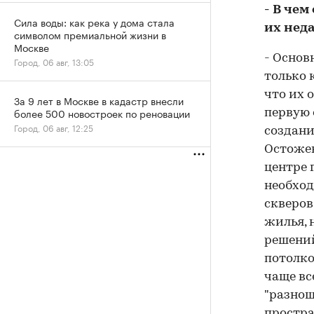
- В че
Сила воды: как река у дома стала
их нед
символом премиальной жизни в
Москве
- Основ
Город, 06 авг, 13:05
только 
что их 
За 9 лет в Москве в кадастр внесли
более 500 новостроек по реновации
первую 
Город, 06 авг, 12:25
создан
Остожен
центре 
необход
скверов
жилья, 
решений
потолко
чаще вс
"разнош
простра