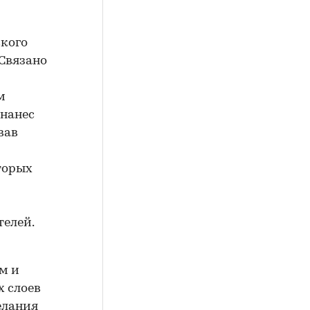
ского
Связано
м
 нанес
вав
торых
телей.
м и
х слоев
елания