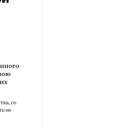
инного
свою
них
ва, со
ть не