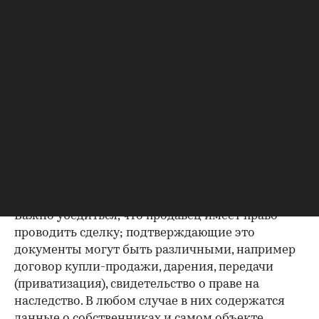
браке — об этом ниже.
Правоустанавливающий
документ — основание права
00:00
/
00:00
собственности на квартиру
Покупка
квартиры во вторичке
и возможность
не пополнить печальную статистику жертв
нарушений при проведении операций с
жильем — вот, пожалуй, основная цель
среднестатистического участника рынка
недвижимости.
Важно убедиться, что продавец имеет право
проводить сделку; подтверждающие это
документы могут быть различными, например
договор купли-продажи, дарения, передачи
(приватизация), свидетельство о праве на
наследство. В любом случае в них содержатся
данные о собственниках и самом объекте