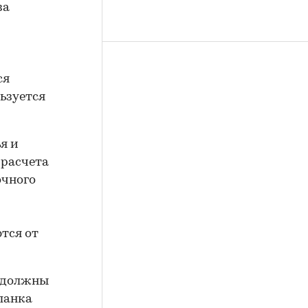
за
ся
ьзуется
я и
 расчета
очного
тся от
е должны
ланка