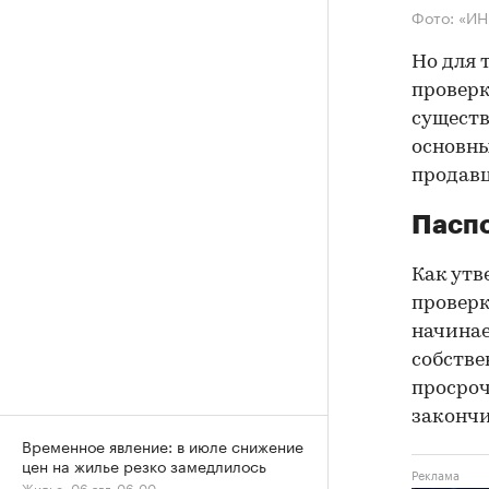
Фото: «И
Но для 
проверк
существ
основны
продав
Паспо
Как утв
проверк
начинае
собстве
просроч
закончи
Временное явление: в июле снижение
цен на жилье резко замедлилось
Жилье, 06 авг, 06:00