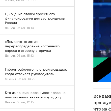
ЦБ оценил ставки проектного
финансирования для застройщиков
России
Деньги, 05 авг, 18:13
«Домклик» отметил
перераспределение ипотечного
спроса в сторону вторички
Деньги, 05 авг, 15:13
Гибель рабочего на стройплощадке:
когда отвечает руководитель
Мнения, 05 авг, 13:29
Кто из пенсионеров имеет право не
платить налог за квартиру и дачу
Все дан
Деньги, 05 авг, 12:15
правоус
что на 