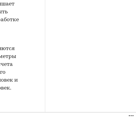
вышает
ыть
работке
яются
 метры
счета
го
ловек и
овек.