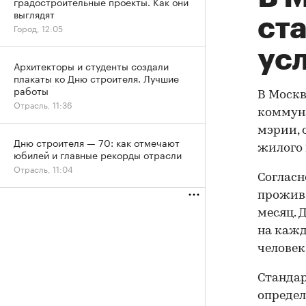
градостроительные проекты. Как они
выглядят
ст
Город, 12:05
ус
Архитекторы и студенты создали
плакаты ко Дню строителя. Лучшие
работы
В Моск
Отрасль, 11:36
коммуна
мэрии, 
Дню строителя — 70: как отмечают
жилого 
юбилей и главные рекорды отрасли
Отрасль, 11:04
Согласн
прожива
месяц. Д
на кажд
человек,
Станда
определ