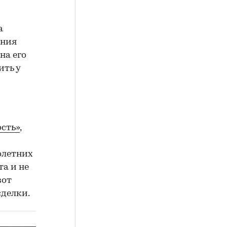
а
ения
на его
ить у
сть»
,
олетних
а и не
вот
сделки.