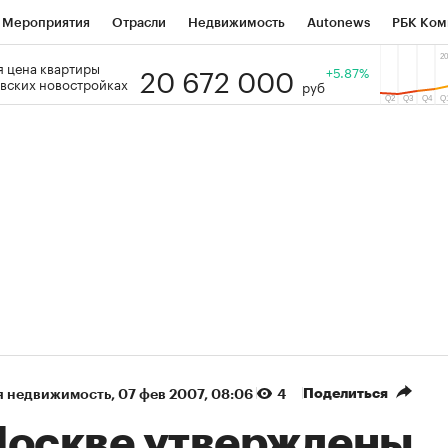
Мероприятия
Отрасли
Недвижимость
Autonews
РБК Ком
20 672 000
 цена квартиры
 РБК
РБК Образование
РБК Курсы
РБК Life
+5.87%
Тренды
Виз
вских новостройках
руб
ь
Крипто
РБК Бизнес-среда
Дискуссионный клуб
Исследо
зета
Спецпроекты СПб
Конференции СПб
Спецпроекты
кономика
Бизнес
Технологии и медиа
Финансы
Рынок на
(+37,81%)
(+30,86%)
 ₽1 400
«Русагро» ₽120
Купить
Ку
berCIB к 27.07.27
прогноз ПСБ к 26.07.27
Поделиться
я недвижимость
⁠,
07 фев 2007, 08:06
4
Москве утверждены