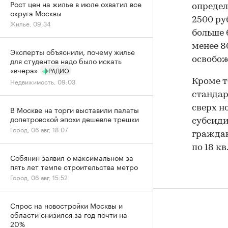
Рост цен на жилье в июле охватил все
определ
округа Москвы
2500 ру
Жилье, 09:34
больше 
менее 8
Эксперты объяснили, почему жилье
для студентов надо было искать
освобож
«вчера»
РАДИО
Недвижимость, 09:03
Кроме т
станда
сверх н
В Москве на торги выставили палаты
допетровской эпохи дешевле трешки
субсиди
Город, 06 авг, 18:07
граждан
по 18 кв
Собянин заявил о максимальном за
пять лет темпе строительства метро
Город, 06 авг, 15:52
Спрос на новостройки Москвы и
области снизился за год почти на
20%