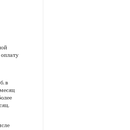
ной
 оплату
. в
 месяц
более
сяц.
исле