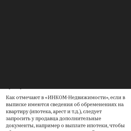
наследство. В любом случае в них содержатся
данные о собственниках и самом объекте
недвижимости, в которых не должно быть
несоответствий.
Выписка из ЕГРН — реестра
собственников
Выписка ЕГРН при покупке вторички содержит
актуальную информацию о квартире и ее
собственниках, не поленитесь сверить ее с
данными из прочих документов.
Несовпадение — повод к более углубленной
проверке.
Как отмечают в «ИНКОМ-Недвижимости», если в
выписке имеются сведения об обременениях на
квартиру (ипотека, арест и т.д.), следует
запросить у продавца дополнительные
документы, например о выплате ипотеки, чтобы