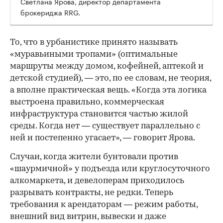
Светлана Ярова, директор департамента
брокериджа RRG.
00:00
/
00:00
То, что в урбанистике принято называть
«муравьиными тропами» (оптимальные
маршруты между домом, кофейней, аптекой и
детской студией), — это, по ее словам, не теория,
а вполне практическая вещь. «Когда эта логика
выстроена правильно, коммерческая
инфраструктура становится частью жилой
среды. Когда нет — существует параллельно с
ней и постепенно угасает», — говорит Ярова.
Случаи, когда жители бунтовали против
«шаурмичной» у подъезда или круглосуточного
алкомаркета, и девелоперам приходилось
разрывать контракты, не редки. Теперь
требования к арендаторам — режим работы,
внешний вид витрин, вывески и даже