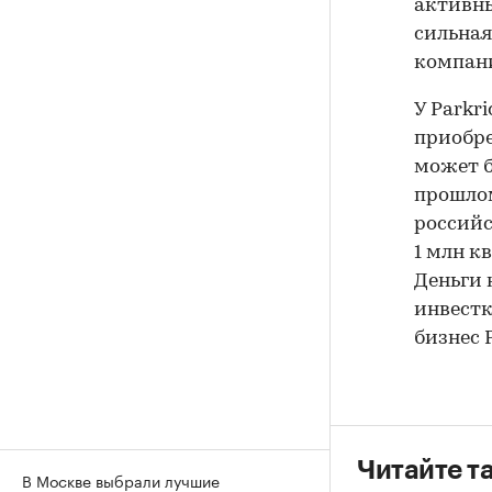
активны
сильная
компани
У Parkr
приобре
может б
прошлом
российс
1 млн к
Деньги 
инвестк
бизнес P
Читайте т
В Москве выбрали лучшие