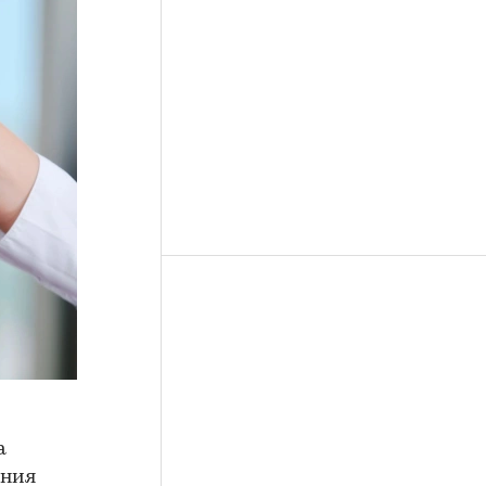
а
ения