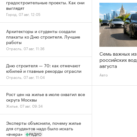
градостроительные проекты. Как они
выглядят
Город, 07 авг, 12:05
Архитекторы и студенты создали
плакаты ко Дню строителя. Лучшие
работы
Отрасль, 07 авг, 11:36
Семь важных из
российских вод
августа
Дню строителя — 70: как отмечают
юбилей и главные рекорды отрасли
Авто
Отрасль, 07 авг, 11:04
Рост цен на жилье в июле охватил все
округа Москвы
Жилье, 07 авг, 09:34
Эксперты объяснили, почему жилье
для студентов надо было искать
«вчера»
РАДИО