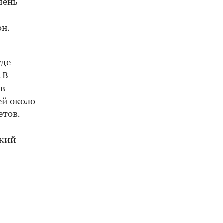
чень
он.
где
 В
 в
ей около
етов.
ский