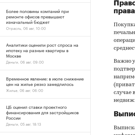
Прав
права
Более половины компаний при
ремонте офисов превышают
изначальный бюджет
Покупк
Отрасль, 06 авг, 10:00
печальн
операци
Аналитики оценили рост спроса на
среднес
ипотеку на разные квартиры в
Москве
Важно у
Деньги, 06 авг, 09:00
подтве
наприме
Временное явление: в июле снижение
цен на жилье резко замедлилось
(приват
Жилье, 06 авг, 06:00
случае 
недвижи
ЦБ оценил ставки проектного
финансирования для застройщиков
Выпис
России
Деньги, 05 авг, 18:13
Выписка