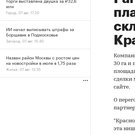
торги выставлена двушка за ₽32,6
млн
пл
Город, 07 авг, 17:20
ск
ИИ начал выписывать штрафы за
борщевик в Подмосковье
Кр
Загород, 07 авг, 15:30
Компани
Назван район Москвы с ростом цен
на новостройки в июле в 1,75 раза
30 га и
Жилье, 07 авг, 13:55
площадь
сделки 
сайте.
О перег
партнер
"Красно
эта ниш