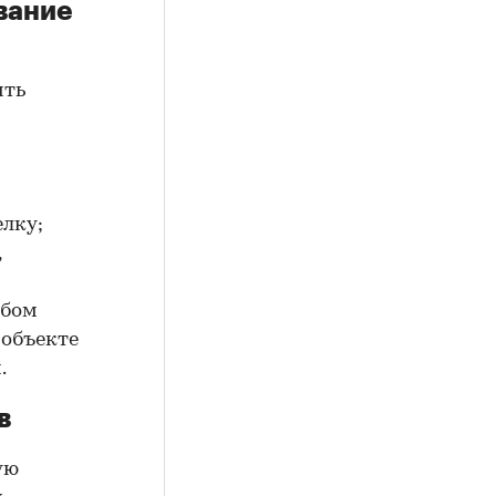
вание
ить
елку;
,
юбом
 объекте
.
в
ую