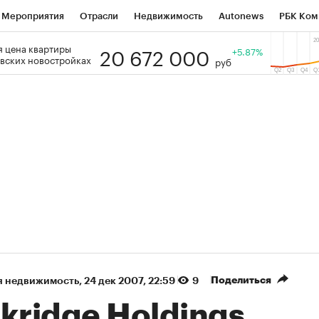
Мероприятия
Отрасли
Недвижимость
Autonews
РБК Ком
20 672 000
 цена квартиры
 РБК
РБК Образование
РБК Курсы
РБК Life
+5.87%
Тренды
Виз
вских новостройках
руб
ь
Крипто
РБК Бизнес-среда
Дискуссионный клуб
Исследо
зета
Спецпроекты СПб
Конференции СПб
Спецпроекты
кономика
Бизнес
Технологии и медиа
Финансы
Рынок на
(+90,76%)
(+34,79%)
5 450
АФК «Система» ₽12
Купить
К
 ПСБ к 29.07.27
прогноз БКС к 15.07.27
Поделиться
я недвижимость
⁠,
24 дек 2007, 22:59
9
kridge Holdings