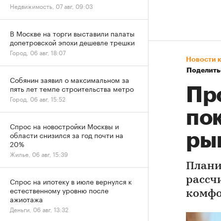
Недвижимость, 07 авг, 09:03
В Москве на торги выставили палаты
допетровской эпохи дешевле трешки
Город, 06 авг, 18:07
Новости 
Поделить
Собянин заявил о максимальном за
пять лет темпе строительства метро
Пр
Город, 06 авг, 15:52
по
Спрос на новостройки Москвы и
области снизился за год почти на
ры
20%
Жилье, 06 авг, 15:39
Плани
рассч
Спрос на ипотеку в июле вернулся к
естественному уровню после
комфо
ажиотажа
Деньги, 06 авг, 13:32