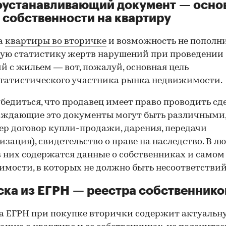
оустанавливающий документ — осно
 собственности на квартиру
а
квартиры во вторичке
и возможность не пополн
ую статистику жертв нарушений при проведении
й с жильем — вот, пожалуй, основная цель
татистического участника рынка недвижимости.
00:00
/
00:00
бедиться, что продавец имеет право проводить сд
рждающие это документы могут быть различными
р договор купли-продажи, дарения, передачи
изация), свидетельство о праве на наследство. В л
в них содержатся данные о собственниках и самом
мости, в которых не должно быть несоответствий
ка из ЕГРН — реестра собственнико
 ЕГРН при покупке вторички содержит актуальн