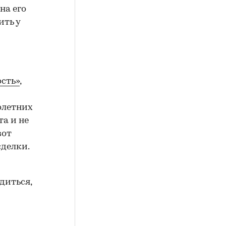
на его
ить у
сть»
,
олетних
а и не
вот
сделки.
диться,