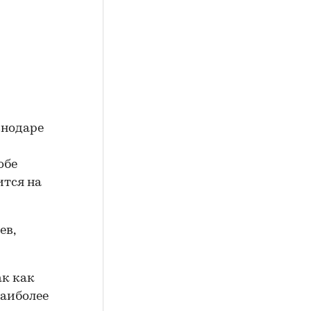
снодаре
обе
ится на
ев,
ак как
наиболее