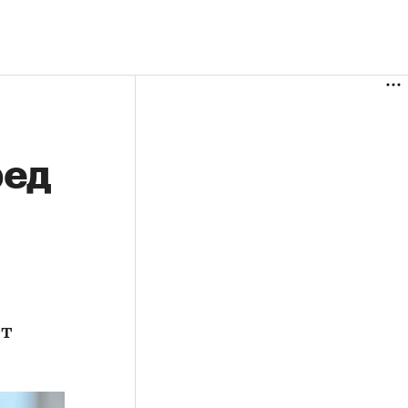
ред
ет