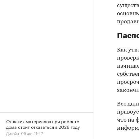
существ
основны
продав
Паспо
Как утв
проверк
начинае
собстве
просроч
закончи
Все дан
правоус
что на 
От каких материалов при ремонте
дома стоит отказаться в 2026 году
информа
Дизайн, 06 авг, 11:47