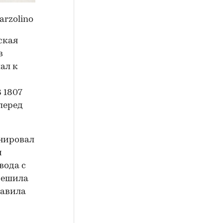
arzolino
ская
в
ал к
 1807
перед
анировал
и
вода с
решила
тавила