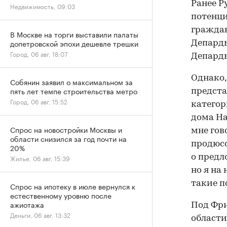
Ранее Р
Недвижимость, 09:03
потенци
гражда
В Москве на торги выставили палаты
допетровской эпохи дешевле трешки
Депардь
Город, 06 авг, 18:07
Депардь
Однако,
Собянин заявил о максимальном за
пять лет темпе строительства метро
предста
Город, 06 авг, 15:52
категор
дома На
Спрос на новостройки Москвы и
мне гово
области снизился за год почти на
продюсс
20%
о предл
Жилье, 06 авг, 15:39
но я на 
такие п
Спрос на ипотеку в июле вернулся к
естественному уровню после
ажиотажа
Под Фри
Деньги, 06 авг, 13:32
области