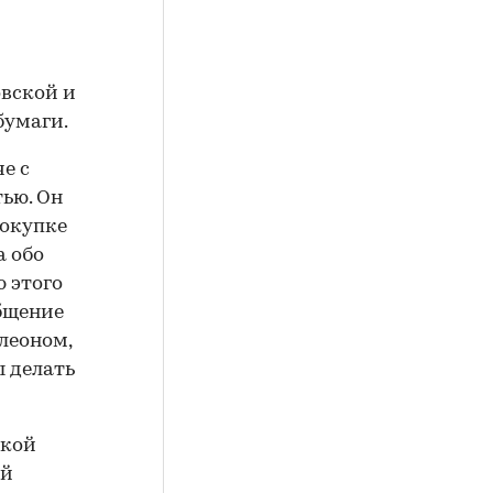
овской и
бумаги.
е с
ью. Он
покупке
а обо
ю этого
общение
леоном,
ы делать
ской
ой