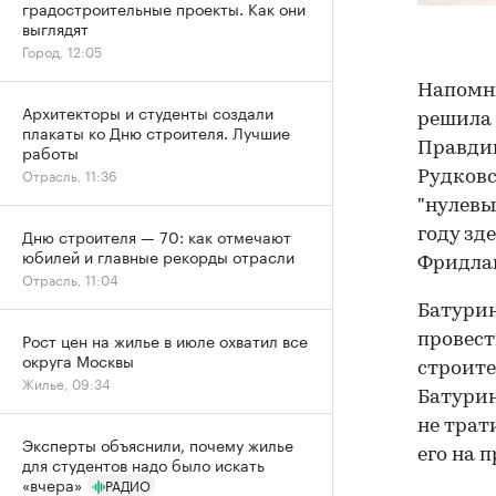
градостроительные проекты. Как они
выглядят
Город, 12:05
Напомни
Архитекторы и студенты создали
решила 
плакаты ко Дню строителя. Лучшие
Правдин
работы
Отрасль, 11:36
Рудковс
"нулевы
Дню строителя — 70: как отмечают
году зд
юбилей и главные рекорды отрасли
Фридла
Отрасль, 11:04
Батурин
Рост цен на жилье в июле охватил все
провест
округа Москвы
строите
Жилье, 09:34
Батурин
не трат
Эксперты объяснили, почему жилье
его на 
для студентов надо было искать
«вчера»
РАДИО