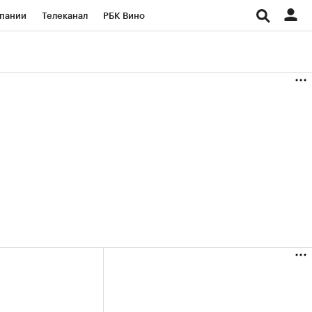
пании
Телеканал
РБК Вино
ациональные проекты
Город
аншизы
Газета
ка
Бизнес