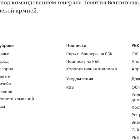
под командованием генерала Леонтия Беннигсена
зской армией.
убрики
Подписки
РБК
илье
Скрыть баннеры на РБК
iOS
ород
Подписка на РБК
And
агород
Корпоративная подписка
AppG
еньги
Уведомления
Дру
изайн
RSS
Обл
нения
Кор
овости компаний
дом
ом
Хос
Рег
Зна
Сайт
РБК