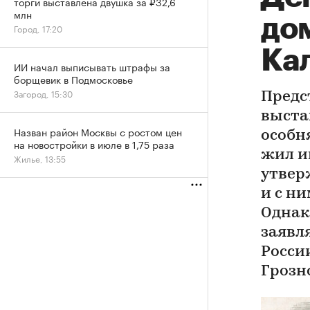
торги выставлена двушка за ₽32,6
млн
до
Город, 17:20
Ка
ИИ начал выписывать штрафы за
борщевик в Подмосковье
Загород, 15:30
Предс
выста
Назван район Москвы с ростом цен
особн
на новостройки в июле в 1,75 раза
жил и
Жилье, 13:55
утвер
и с ни
Однако
заявля
Росси
Грозн