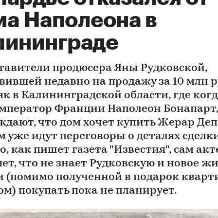
ма Наполеона в
лининграде
тавители продюсера Яны Рудковской,
вившей недавно на продажу за 10 млн 
як в Калининградской области, где когд
мператор Франции Наполеон Бонапарт
ждают, что дом хочет купить Жерар Де
м уже идут переговоры о деталях сделки
, как пишет газета "Известия", сам акт
ет, что не знает Рудковскую и новое жи
и (помимо полученной в подарок кварт
ом) покупать пока не планирует.