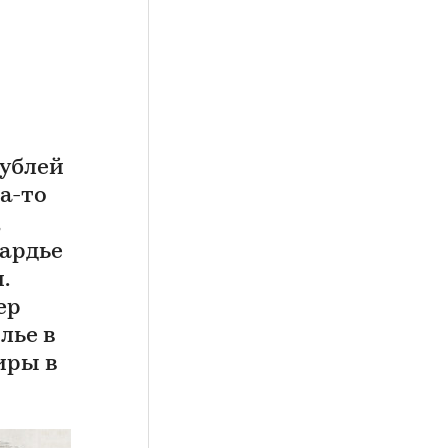
рублей
а-то
,
пардье
.
ер
лье в
иры в