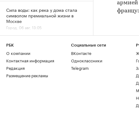
армией 
Сила воды: как река у дома стала
францу
символом премиальной жизни в
Москве
Город, 06 авг, 13:05
За 9 лет в Москве в кадастр внесли
РБК
Социальные сети
Р
более 500 новостроек по реновации
О компании
ВКонтакте
Ж
Город, 06 авг, 12:25
Контактная информация
Одноклассники
Г
Редакция
Telegram
З
Размещение рекламы
Д
Д
М
Н
Д