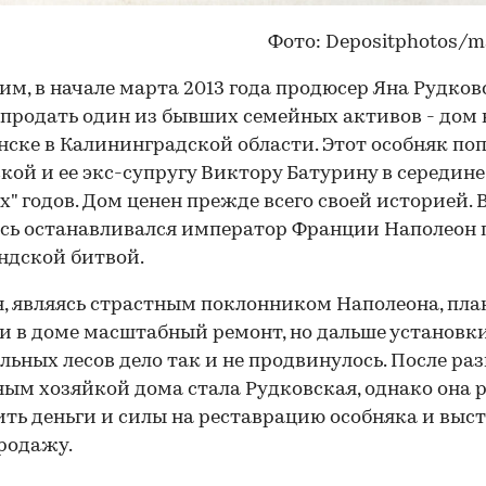
Фото: Depositphotos/m
м, в начале марта 2013 года продюсер Яна Рудков
продать один из бывших семейных активов - дом 
ске в Калининградской области. Этот особняк поп
кой и ее экс-супругу Виктору Батурину в середине
х" годов. Дом ценен прежде всего своей историей. В
есь останавливался император Франции Наполеон 
ндской битвой.
, являясь страстным поклонником Наполеона, пл
и в доме масштабный ремонт, но дальше установк
льных лесов дело так и не продвинулось. После раз
ым хозяйкой дома стала Рудковская, однако она 
ить деньги и силы на реставрацию особняка и выс
продажу.