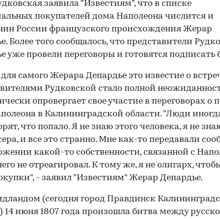
удковская заявила "Известиям", что в списке
альных покупателей дома Наполеона числится и
нин России французского происхождения Жерар
е. Более того сообщалось, что представители Рудк
е уже провели переговоры и готовятся подписать 
 для самого Жерара Депардье это известие о встреч
вителями Рудковской стало полной неожиданност
ически опровергает свое участие в переговорах о 
полеона в Калининградской области. "Люди иногд
рят, что попало. Я не знаю этого человека, я не зна
ера, и все это странно. Мне как-то передавали со
ожении какой-то собственности, связанной с Напо
него не отреагировал. К тому же, я не олигарх, чтоб
окупки", - заявил "Известиям" Жерар Депардье.
дландом (сегодня город Правдинск Калининград
) 14 июня 1807 года произошла битва между русск