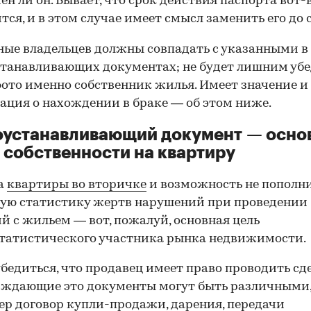
ен ли он. Бывает, что срок действия паспорта вот-
тся, и в этом случае имеет смысл заменить его до 
ные владельцев должны совпадать с указанными в
танавливающих документах; не будет лишним убе
фото именно собственник жилья. Имеет значение и
ция о нахождении в браке — об этом ниже.
оустанавливающий документ — осно
 собственности на квартиру
а
квартиры во вторичке
и возможность не пополн
ую статистику жертв нарушений при проведении
й с жильем — вот, пожалуй, основная цель
татистического участника рынка недвижимости.
00:00
/
00:00
бедиться, что продавец имеет право проводить сд
рждающие это документы могут быть различными
р договор купли-продажи, дарения, передачи