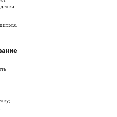
вот
сделки.
диться,
вание
ить
елку;
,