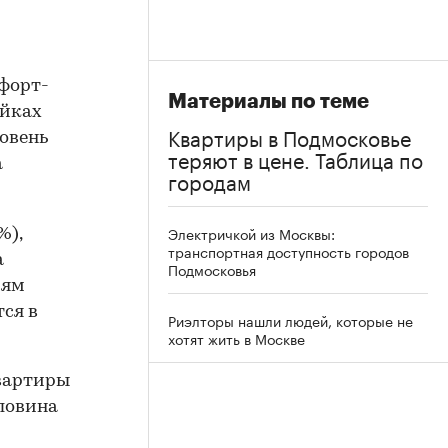
форт-
Материалы по теме
ойках
Квартиры в Подмосковье
ровень
теряют в цене. Таблица по
а
городам
Электричкой из Москвы:
%),
транспортная доступность городов
а
Подмосковья
иям
ся в
Риэлторы нашли людей, которые не
хотят жить в Москве
квартиры
оловина