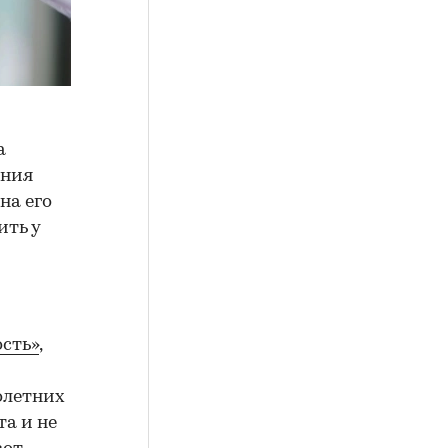
а
ения
на его
ить у
сть»
,
олетних
а и не