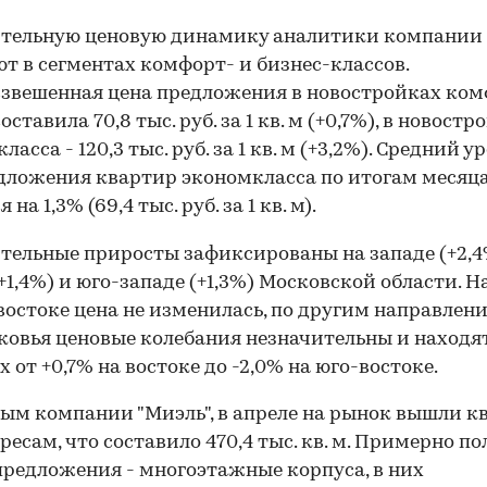
тельную ценовую динамику аналитики компании
т в сегментах комфорт- и бизнес-классов.
звешенная цена предложения в новостройках ком
оставила 70,8 тыс. руб. за 1 кв. м (+0,7%), в новостр
ласса - 120,3 тыс. руб. за 1 кв. м (+3,2%). Средний у
дложения квартир экономкласса по итогам месяц
 на 1,3% (69,4 тыс. руб. за 1 кв. м).
ельные приросты зафиксированы на западе (+2,4
(+1,4%) и юго-западе (+1,3%) Московской области. Н
востоке цена не изменилась, по другим направлен
овья ценовые колебания незначительны и находят
х от +0,7% на востоке до -2,0% на юго-востоке.
ым компании "Миэль", в апреле на рынок вышли 
дресам, что составило 470,4 тыс. кв. м. Примерно п
предложения - многоэтажные корпуса, в них