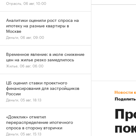
Отрасль, 06 авг, 10:00
Аналитики оценили рост спроса на
ипотеку на разные квартиры в
Москве
Деньги, 06 авг, 09:00
Временное явление: в июле снижение
цен на жилье резко замедлилось
Жилье, 06 авг, 06:00
ЦБ оценил ставки проектного
финансирования для застройщиков
России
Новости 
Деньги, 05 авг, 18:13
Поделить
Пр
«Домклик» отметил
перераспределение ипотечного
по
спроса в сторону вторички
Деньги, 05 авг, 15:13