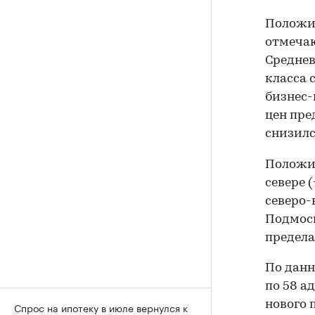
Положи
отмечаю
Среднев
класса с
бизнес-к
цен пре
снизился
Положит
севере 
северо-
Подмоск
предела
По данн
по 58 а
нового 
Спрос на ипотеку в июле вернулся к