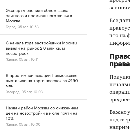
просроч
закончи
Эксперты оценили объем ввода
элитного и премиального жилья в
Москве
Все дан
Город, 05 авг, 10:53
правоус
что на 
С начала года застройщики Москвы
информа
вывели на рынок 2,6 млн кв. м
новостроек
Прав
Жилье, 05 авг, 10:11
права
В престижной локации Подмосковья
Покупк
выставили на торги поселок за ₽190
печальн
млн
Загород, 05 авг, 10:03
операци
среднес
Назван район Москвы со снижением
цен на новостройки в июле почти на
Важно у
10%
подтве
Жилье, 05 авг, 10:00
наприме