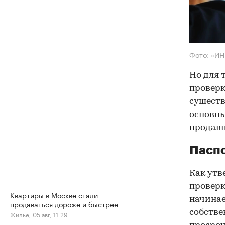
Фото: «И
Но для 
проверк
существ
основны
продав
Паспо
Как утв
проверк
Квартиры в Москве стали
начинае
продаваться дороже и быстрее
собстве
Жилье, 05 авг, 11:29