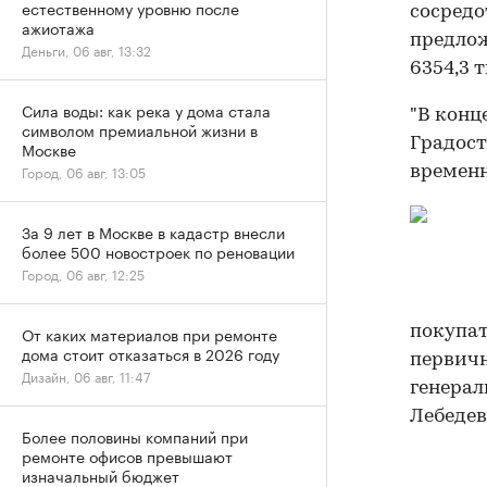
естественному уровню после
сосредо
ажиотажа
предлож
Деньги, 06 авг, 13:32
6354,3 
Сила воды: как река у дома стала
"В конц
символом премиальной жизни в
Градост
Москве
Город, 06 авг, 13:05
временн
За 9 лет в Москве в кадастр внесли
более 500 новостроек по реновации
Город, 06 авг, 12:25
От каких материалов при ремонте
покупат
дома стоит отказаться в 2026 году
первичн
Дизайн, 06 авг, 11:47
генерал
Лебедев
Более половины компаний при
ремонте офисов превышают
изначальный бюджет