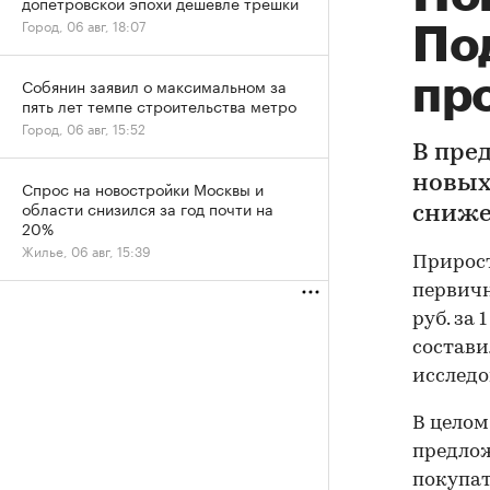
допетровской эпохи дешевле трешки
Город, 06 авг, 18:07
По
пр
Собянин заявил о максимальном за
пять лет темпе строительства метро
Город, 06 авг, 15:52
В пре
новых
Спрос на новостройки Москвы и
области снизился за год почти на
сниже
20%
Жилье, 06 авг, 15:39
Прирост
первичн
руб. за
состави
исследо
В целом
предлож
покупат