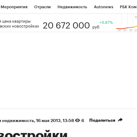
Мероприятия
Отрасли
Недвижимость
Autonews
РБК Ком
20 672 000
 цена квартиры
 РБК
РБК Образование
РБК Курсы
РБК Life
+5.87%
Тренды
Виз
вских новостройках
руб
ь
Крипто
РБК Бизнес-среда
Дискуссионный клуб
Исследо
зета
Спецпроекты СПб
Конференции СПб
Спецпроекты
кономика
Бизнес
Технологии и медиа
Финансы
Рынок на
(+87,41%)
(+30,19%)
₽5 450
АФК «Система» ₽12
Купить
К
з ПСБ к 29.07.27
прогноз БКС к 15.07.27
Поделиться
я недвижимость
⁠,
16 мая 2013, 13:58
6
востройки