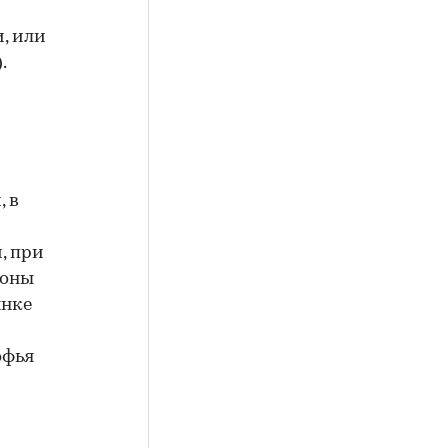
, или
.
, в
, при
роны
ынке
офья