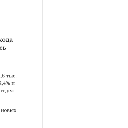
хода
сь
,6 тыс.
2,4% и
 отдел
 новых