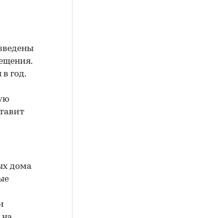
озведены
ещения.
в год.
ную
ставит
ых дома
ые
и
 на