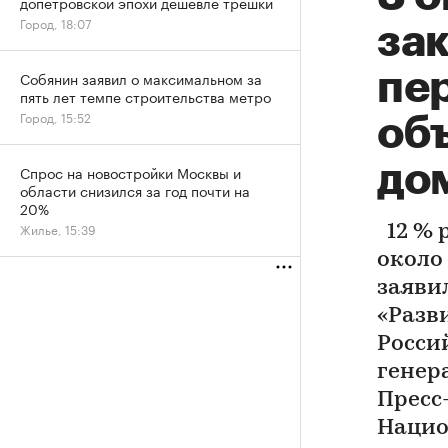
допетровской эпохи дешевле трешки
Город, 18:07
за
пер
Собянин заявил о максимальном за
пять лет темпе строительства метро
Город, 15:52
об
до
Спрос на новостройки Москвы и
области снизился за год почти на
20%
Жилье, 15:39
12 % 
около
заяви
«Разв
Росси
генер
Пресс
Нацио