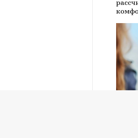
рассч
комфо
Квартиры в Москве стали
продаваться дороже и быстрее
Жилье, 05 авг, 11:29