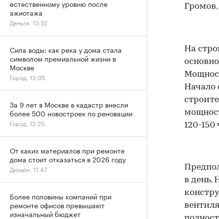
естественному уровню после
Громов.
ажиотажа
Деньги, 13:32
Сила воды: как река у дома стала
На стро
символом премиальной жизни в
основно
Москве
Мощност
Город, 13:05
Начало 
строите
За 9 лет в Москве в кадастр внесли
более 500 новостроек по реновации
мощност
Город, 12:25
120-150 
От каких материалов при ремонте
дома стоит отказаться в 2026 году
Предпол
Дизайн, 11:47
в день.
констру
Более половины компаний при
ремонте офисов превышают
вентиля
изначальный бюджет
полност