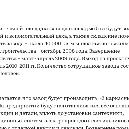
ительной площадке завода площадью 5 га будут в
й и вспомогательный цеха, а также складские пом
ь завода - около 40.000 кв. м малоэтажного жилья 
строительства - октябрь 2008 года. Завершение
льства - март-апрель 2009 года. Выход на проект
ь 2010-2011 гг. Количество сотрудников завода со
человек.
агается, что завод будет производить 1-2 каркасн
 На предприятии будут изготавливаться все основн
кции и детали, вплоть до установки сантехники,
00:00
/
00:00
ционных систем, электропроводки, светильников 
ью с отделкой внутри и снаружи. Возведение дома