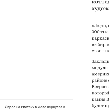
котте
худож
«Люди, 
300 тыс
каркасн
выбирая
стоит н
Закладк
модульн
америка
районе 
Всеросс
который
камня В
Спрос на ипотеку в июле вернулся к
будет п