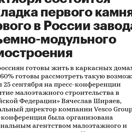
кладка первого камн
вого в России завод
ъемно-модульного
мостроения
россиян готовы жить в каркасных дома
 60% готовы рассмотреть такую возмож
л 25 сентября на пресс-конференции
итие малоэтажного строительства в
йской Федерации» Вячеслав Ширяев,
альный директор компании Vesco Group
-конференция была организована
нальным агентством малоэтажного и