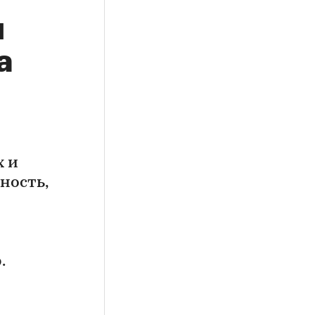
я
а
х и
ность,
.