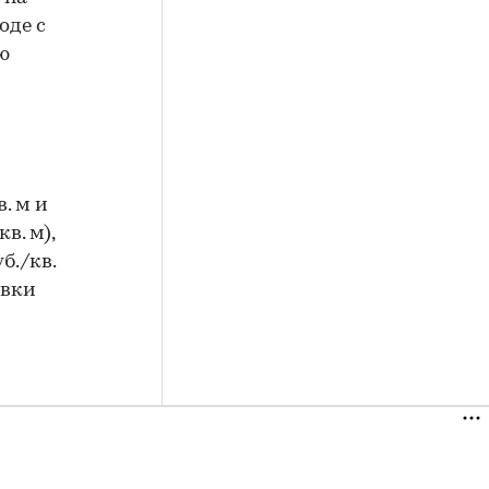
оде с
ю
. м и
в. м),
б./кв.
овки