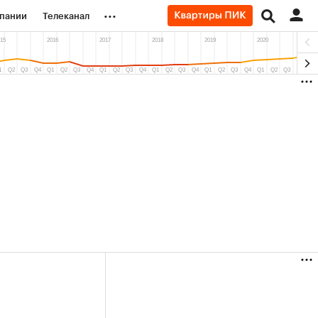
...
пании
Телеканал
ионеры
вания
личной валюты
(+36,48%)
(+31,9%)
0
«Русагро» ₽120
Купить
Купить
к 27.07.27
прогноз ПСБ к 26.07.27