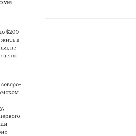
доме
до $200-
 жить в
ья, не
с цены
-
 северо-
ламском
у,
 первого
нии
рис