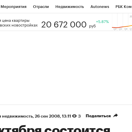
Мероприятия
Отрасли
Недвижимость
Autonews
РБК Ком
20 672 000
 цена квартиры
 РБК
РБК Образование
РБК Курсы
РБК Life
+5.87%
Тренды
Виз
вских новостройках
руб
ь
Крипто
РБК Бизнес-среда
Дискуссионный клуб
Исследо
зета
Спецпроекты СПб
Конференции СПб
Спецпроекты
кономика
Бизнес
Технологии и медиа
Финансы
Рынок на
(+7,13%)
«Северсталь» ₽700
НОВАТЭК ₽1 40
Купить
прогноз КИТ Финанс к 20.07.27
прогноз SberCIB 
Поделиться
я недвижимость
⁠,
26 сен 2008, 13:11
3
ктября состоится