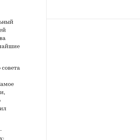
льный
ей
ва
тчайшие
 совета
Самое
и,
о
вил
-
х: