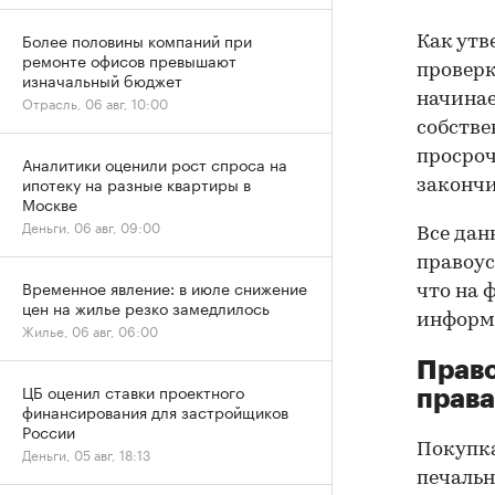
Более половины компаний при
Как утв
ремонте офисов превышают
проверк
изначальный бюджет
начинае
Отрасль, 06 авг, 10:00
собстве
просроч
Аналитики оценили рост спроса на
ипотеку на разные квартиры в
закончи
Москве
Деньги, 06 авг, 09:00
Все дан
правоус
Временное явление: в июле снижение
что на 
цен на жилье резко замедлилось
информа
Жилье, 06 авг, 06:00
Прав
ЦБ оценил ставки проектного
права
финансирования для застройщиков
России
Покупк
Деньги, 05 авг, 18:13
печальн