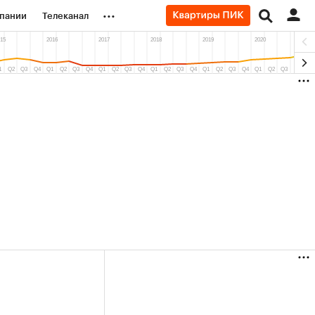
...
пании
Телеканал
ионеры
вания
личной валюты
(+9,61%)
«Северсталь» ₽700
НОВ
Купить
Купить
прогноз КИТ Финанс к 20.07.27
прог