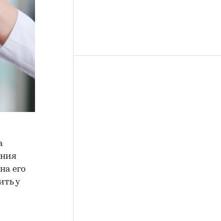
а
ения
на его
ить у