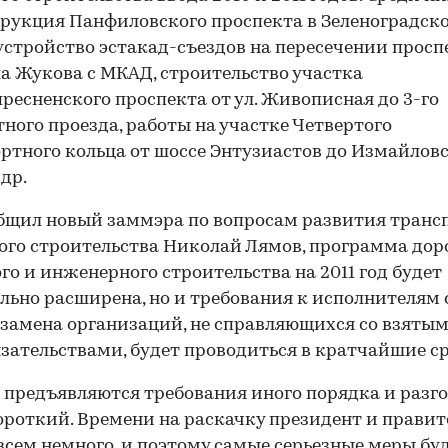
рукция Панфиловского проспекта в Зеленоградск
 устройство эстакад-съездов на пересечении просп
 Жукова с МКАД, строительство участка
ресненского проспекта от ул. Живописная до 3-го
ного проезда, работы на участке Четвертого
ртного кольца от шоссе Энтузиастов до Измайлов
 др.
бщил новый заммэра по вопросам развития транс
го строительства Николай Лямов, программа до
00:00
/
00:00
го и инженерного строительства на 2011 год будет
льно расширена, но и требования к исполнителям 
 замена организаций, не справляющихся со взятым
язательствами, будет проводиться в кратчайшие с
 предъявляются требования иного порядка и разг
ороткий. Времени на раскачку президент и правит
всем немного, и поэтому самые серьезные меры бу