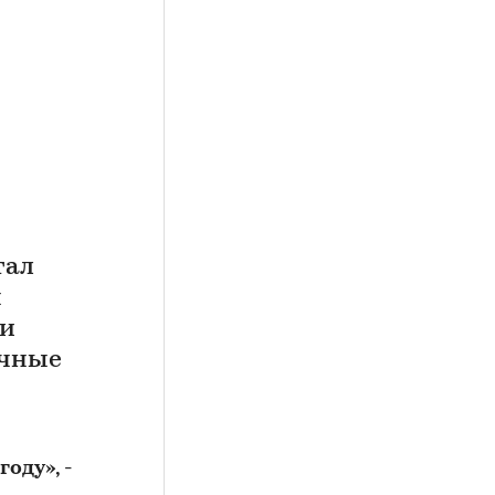
тал
ы
ии
ичные
оду», -