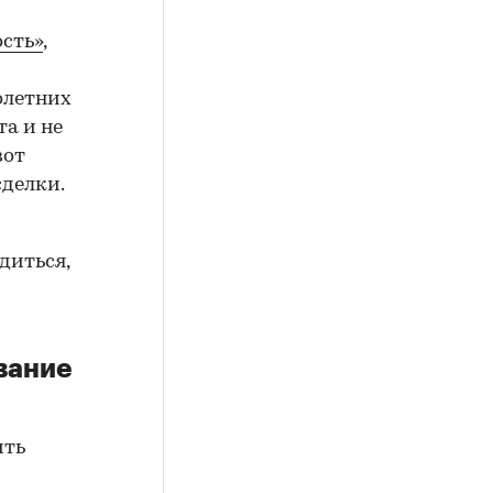
сть»
,
олетних
а и не
вот
сделки.
диться,
вание
ить