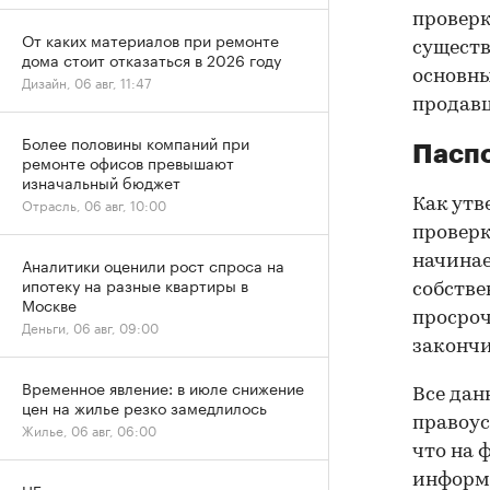
проверк
От каких материалов при ремонте
существ
дома стоит отказаться в 2026 году
основны
Дизайн, 06 авг, 11:47
продав
Более половины компаний при
Паспо
ремонте офисов превышают
изначальный бюджет
Отрасль, 06 авг, 10:00
Как утв
проверк
начинае
Аналитики оценили рост спроса на
ипотеку на разные квартиры в
собстве
Москве
просроч
Деньги, 06 авг, 09:00
закончи
Временное явление: в июле снижение
Все дан
цен на жилье резко замедлилось
правоус
Жилье, 06 авг, 06:00
что на 
информа