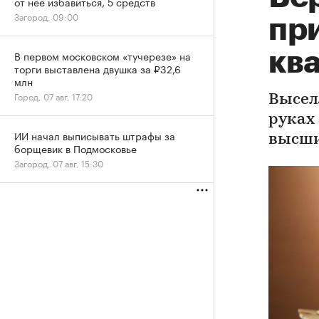
от нее избавиться, 5 средств
Загород, 09:00
пр
кв
В первом московском «тучерезе» на
торги выставлена двушка за ₽32,6
млн
Город, 07 авг, 17:20
Высел
руках
ИИ начал выписывать штрафы за
высши
борщевик в Подмосковье
Загород, 07 авг, 15:30