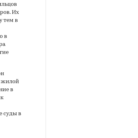
ильцов
ров. Их
у тем в
о в
ра
гие
он
е жилой
ние в
 к
е суды в