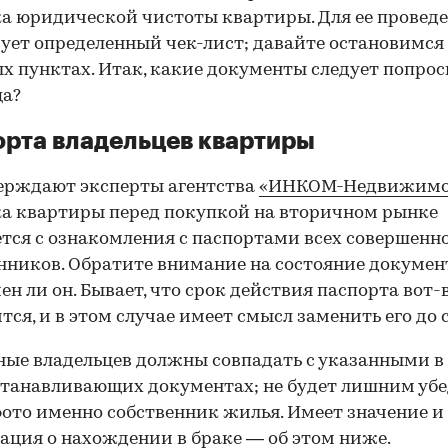
а юридической чистоты квартиры. Для ее провед
ует определенный чек-лист; давайте остановимся 
х пунктах. Итак, какие документы следует попрос
ца?
рта владельцев квартиры
ерждают эксперты агентства
«ИНКОМ-Недвижимо
а квартиры перед покупкой на вторичном рынке
тся с ознакомления с паспортами всех совершенн
нников. Обратите внимание на состояние документ
ен ли он. Бывает, что срок действия паспорта вот-
тся, и в этом случае имеет смысл заменить его до 
ные владельцев должны совпадать с указанными в
танавливающих документах; не будет лишним убе
фото именно собственник жилья. Имеет значение и
ция о нахождении в браке — об этом ниже.