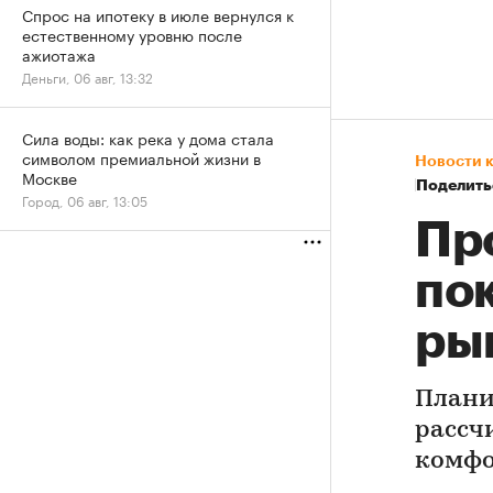
Спрос на ипотеку в июле вернулся к
естественному уровню после
ажиотажа
Деньги, 06 авг, 13:32
Сила воды: как река у дома стала
символом премиальной жизни в
Новости 
Москве
Поделить
Город, 06 авг, 13:05
Пр
по
ры
Плани
рассч
комфо