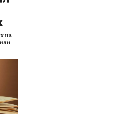
х
х на
тили