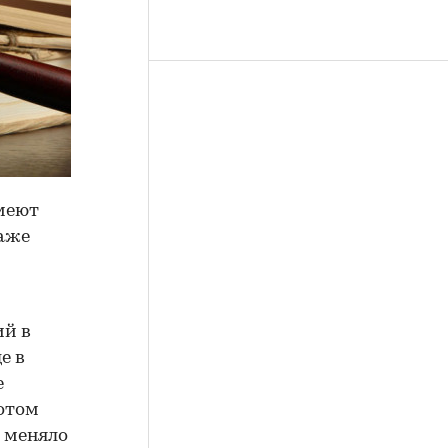
меют
даже
ий в
е в
е
отом
 меняло