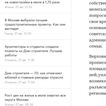
на новостройки в июле в 1,75 раза
собстве
Жилье, 07 авг, 13:55
нелегал
попроси
В Москве выбрали лучшие
свое вр
градостроительные проекты. Как они
выглядят
основан
Город, 07 авг, 12:05
советск
админис
Архитекторы и студенты создали
семьи.
плакаты ко Дню строителя. Лучшие
работы
Верховн
Отрасль, 07 авг, 11:36
прописа
площади
Дню строителя — 70: как отмечают
ней, уп
юбилей и главные рекорды отрасли
возникн
Отрасль, 07 авг, 11:04
разъясн
региона
Рост цен на жилье в июле охватил все
округа Москвы
Жилье, 07 авг, 09:34