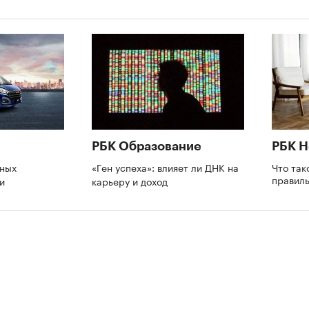
РБК Образование
РБК 
ных
«Ген успеха»: влияет ли ДНК на
Что так
правил
ии
карьеру и доход