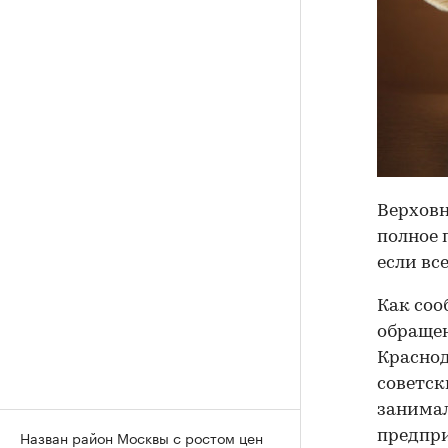
Верхов
полное 
если вс
Как соо
обращен
Краснод
советск
занима
Назван район Москвы с ростом цен
предпри