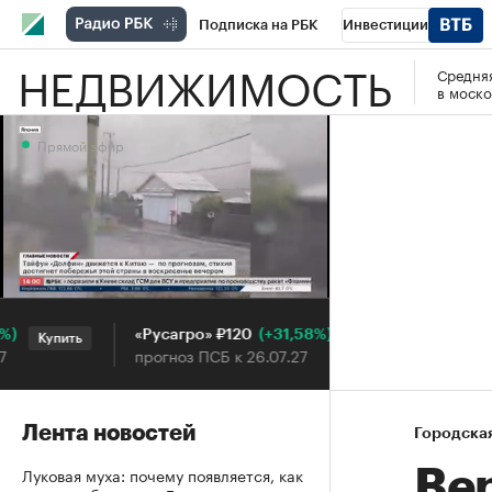
Подписка на РБК
Инвестиции
НЕДВИЖИМОСТЬ
Средняя
РБК Вино
Спорт
Школа управления
в моско
Национальные проекты
Город
Стил
Прямой эфир
Кредитные рейтинги
Франшизы
Га
Проверка контрагентов
Политика
Э
Прямой эфир
(+31,58%)
«Русагро» ₽120
Ozon ₽5
Купить
Купить
прогноз ПСБ к 26.07.27
прогноз П
Лента новостей
Городска
Луковая муха: почему появляется, как
Ве