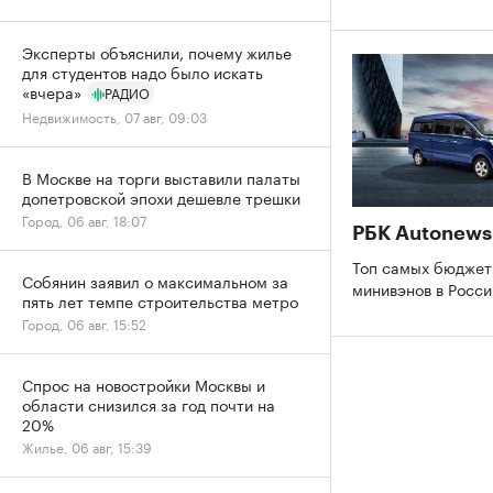
Эксперты объяснили, почему жилье
для студентов надо было искать
«вчера»
РАДИО
Недвижимость, 07 авг, 09:03
В Москве на торги выставили палаты
допетровской эпохи дешевле трешки
Город, 06 авг, 18:07
РБК Autonews
Топ самых бюджет
Собянин заявил о максимальном за
минивэнов в Росс
пять лет темпе строительства метро
Город, 06 авг, 15:52
Спрос на новостройки Москвы и
области снизился за год почти на
20%
Жилье, 06 авг, 15:39