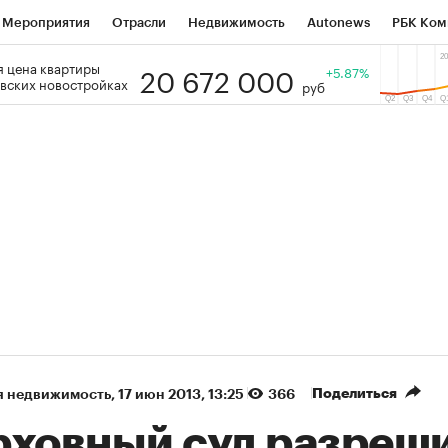
Мероприятия
Отрасли
Недвижимость
Autonews
РБК Ком
20 672 000
 цена квартиры
 РБК
РБК Образование
РБК Курсы
РБК Life
+5.87%
Тренды
Виз
вских новостройках
руб
ь
Крипто
РБК Бизнес-среда
Дискуссионный клуб
Исследо
зета
Спецпроекты СПб
Конференции СПб
Спецпроекты
кономика
Бизнес
Технологии и медиа
Финансы
Рынок на
(+89,1%)
(+34,5%)
 450
АФК «Система» ₽12
Купить
Купи
СБ к 29.07.27
прогноз БКС к 15.07.27
Поделиться
я недвижимость
⁠,
17 июн 2013, 13:25
366
рховный суд разреш