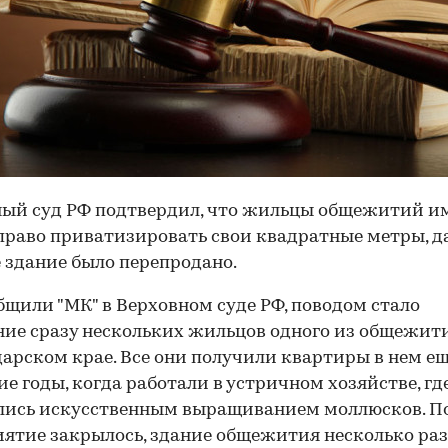
ный суд РФ подтвердил, что жильцы общежитий и
право приватизировать свои квадратные метры, 
е здание было перепродано.
бщили "МК" в Верховном суде РФ, поводом стало
ие сразу нескольких жильцов одного из общежит
арском крае. Все они получили квартиры в нем ещ
ие годы, когда работали в устричном хозяйстве, гд
лись искусственным выращиванием моллюсков. П
ятие закрылось, здание общежития несколько раз