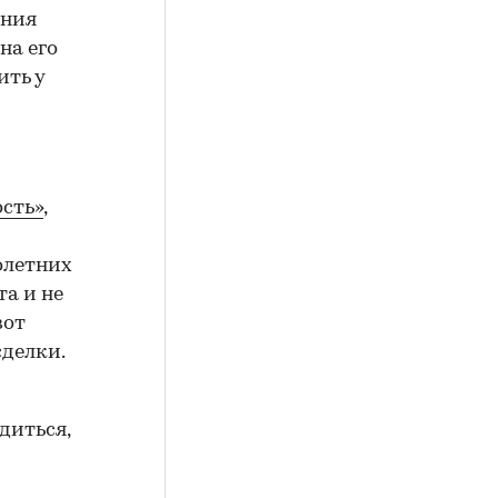
ения
на его
ить у
сть»
,
олетних
а и не
вот
сделки.
диться,