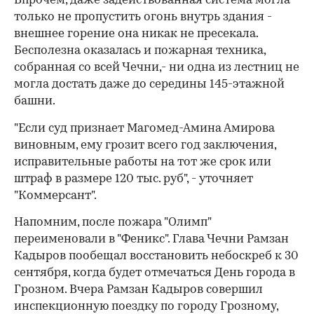
Впрочем, даже задействованная система могла
только не пропустить огонь внутрь здания -
внешнее горение она никак не пресекала.
Бесполезна оказалась и пожарная техника,
собранная со всей Чечни,- ни одна из лестниц не
могла достать даже до середины 145-этажной
башни.
"Если суд признает Магомед-Амина Амирова
виновным, ему грозит всего год заключения,
исправительные работы на тот же срок или
штраф в размере 120 тыс. руб", - уточняет
"Коммерсант".
Напомним, после пожара "Олимп"
переименовали в "Феникс". Глава Чечни Рамзан
Кадыров пообещал восстановить небоскреб к 30
00:00
/
00:00
сентября, когда будет отмечаться День города в
Грозном. Вчера Рамзан Кадыров совершил
инспекционную поездку по городу Грозному,