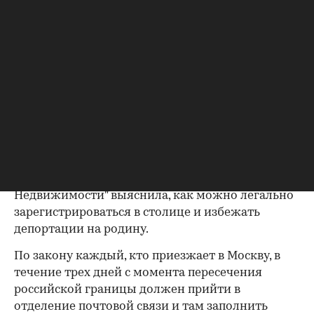
Фото: Depositphotos/doroshin
В Москве проживает около 1 млн
зарегистрированных мигрантов, подсчитали в
ФМС. С учетом нелегалов гастарбайтеров в
столице еще больше. И если раньше приезжие
работники могли долгое время проживать в
Москве без регистрации, то сейчас это сделать
гораздо сложнее. Столичные власти начали
борьбу с нелегальными регистрациями и
"резиновыми квартирами". Редакция "РБК-
Недвижимости" выяснила, как можно легально
зарегистрироваться в столице и избежать
депортации на родину.
По закону каждый, кто приезжает в Москву, в
течение трех дней с момента пересечения
российской границы должен прийти в
отделение почтовой связи и там заполнить