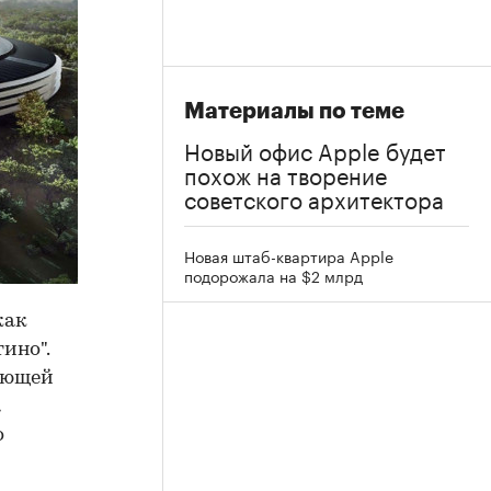
Материалы по теме
Новый офис Apple будет
похож на творение
советского архитектора
Новая штаб-квартира Apple
подорожала на $2 млрд
как
ино".
тающей
а
о