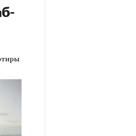
б-
артиры