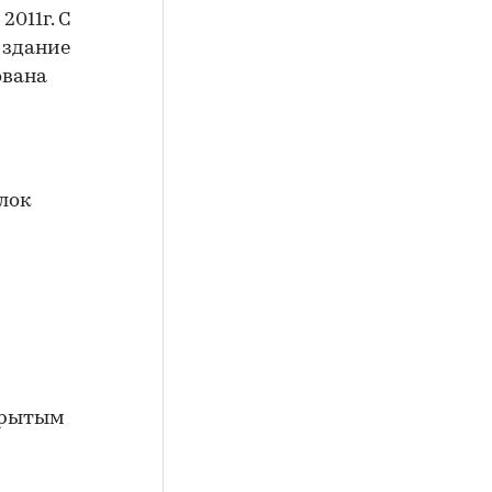
011г. С
о здание
ована
ткрытым