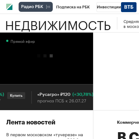
Подписка на РБК
Инвестиции
НЕДВИЖИМОСТЬ
Средняя
РБК Вино
Спорт
Школа управления
в моско
Национальные проекты
Город
Стил
Прямой эфир
Кредитные рейтинги
Франшизы
Га
Проверка контрагентов
Политика
Э
(+30,78%)
«Русагро» ₽120
Ozon ₽5
Купить
Купить
прогноз ПСБ к 26.07.27
прогноз 
Лента новостей
Коммерче
В первом московском «тучерезе» на
В 