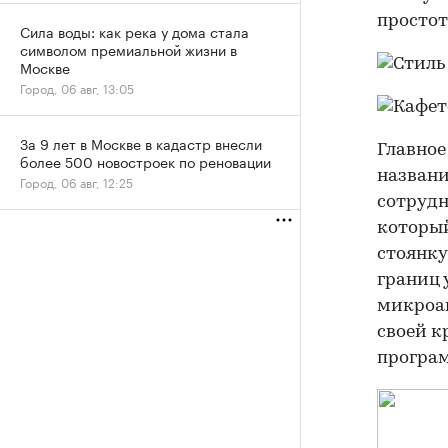
простот
Сила воды: как река у дома стала
символом премиальной жизни в
Москве
Город, 06 авг, 13:05
За 9 лет в Москве в кадастр внесли
Главное
более 500 новостроек по реновации
названи
Город, 06 авг, 12:25
сотрудн
который
стоянку
границ 
микроав
своей к
програ