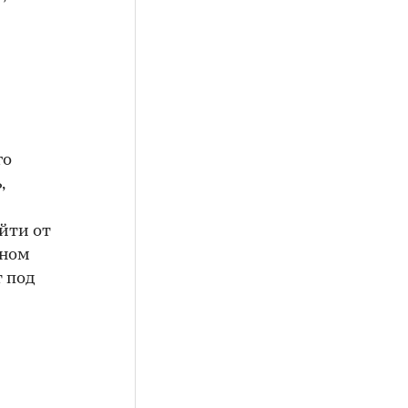
го
,
йти от
ьном
т под