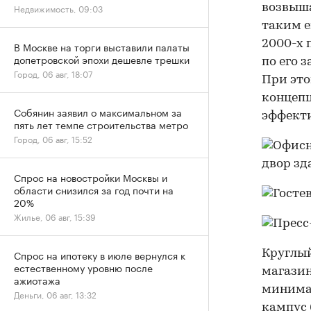
возвыша
Недвижимость, 09:03
таким е
2000-х 
В Москве на торги выставили палаты
допетровской эпохи дешевле трешки
по его 
Город, 06 авг, 18:07
При это
концепц
Собянин заявил о максимальном за
эффекти
пять лет темпе строительства метро
Город, 06 авг, 15:52
Спрос на новостройки Москвы и
области снизился за год почти на
20%
Жилье, 06 авг, 15:39
Круглый
Спрос на ипотеку в июле вернулся к
естественному уровню после
магазин
ажиотажа
минимал
Деньги, 06 авг, 13:32
кампус 