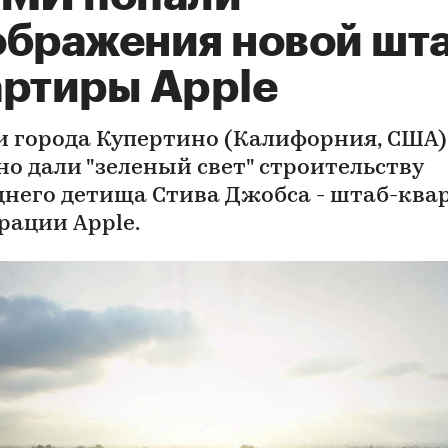
ображения новой шта
артиры Apple
и города Купертино (Калифорния, США)
но дали "зеленый свет" строительству
днего детища Стива Джобса - штаб-кв
рации Apple.