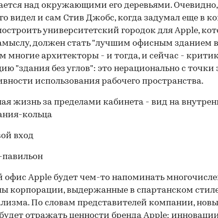
ется над окружающими его деревьями. Очевидно
00:00
/
00:00
го видел и сам Стив Джобс, когда задумал еще в к
построить университетский городок для Apple, кот
замыслу, должен стать "лучшим офисным зданием в
м многие архитекторы - и тогда, и сейчас - крити
ию "здания без углов": это нерационально с точки
вности использования рабочего пространства.
 офис Apple будет чем-то напоминать многочисл
ы корпорации, выдержанные в спартанском стил
изма. По словам представителей компании, нов
будет отражать ценности бренда Apple: инновации