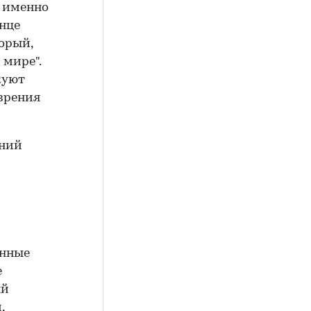
, именно
онце
орый,
 мире".
куют
 зрения
енные
е
ый
,