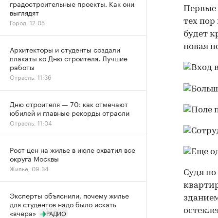
градостроительные проекты. Как они
Первые 
выглядят
тех пор
Город, 12:05
будет к
новая п
Архитекторы и студенты создали
плакаты ко Дню строителя. Лучшие
работы
Отрасль, 11:36
Дню строителя — 70: как отмечают
юбилей и главные рекорды отрасли
Отрасль, 11:04
Рост цен на жилье в июле охватил все
округа Москвы
Жилье, 09:34
Судя по
квартир
Эксперты объяснили, почему жилье
зданием
для студентов надо было искать
остекле
«вчера»
РАДИО