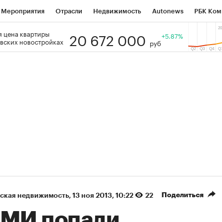
Мероприятия
Отрасли
Недвижимость
Autonews
РБК Ком
20 672 000
 цена квартиры
 РБК
РБК Образование
РБК Курсы
РБК Life
+5.87%
Тренды
Виз
вских новостройках
руб
ь
Крипто
РБК Бизнес-среда
Дискуссионный клуб
Исследо
зета
Спецпроекты СПб
Конференции СПб
Спецпроекты
кономика
Бизнес
Технологии и медиа
Финансы
Рынок на
(+90,63%)
(+34,86%)
 450
АФК «Система» ₽12
Купить
Ку
ПСБ к 29.07.27
прогноз БКС к 15.07.27
Поделиться
ская недвижимость
⁠,
13 ноя 2013, 10:22
22
СМИ попали