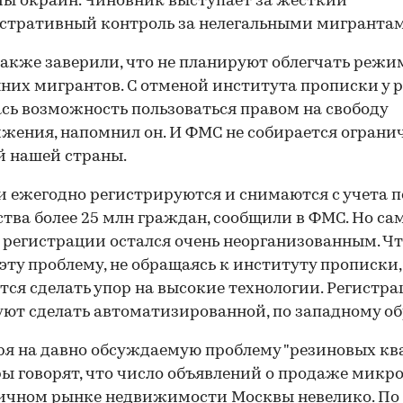
ы окраин. Чиновник выступает за жесткий
стративный контроль за нелегальными мигрантам
акже заверили, что не планируют облегчать режи
них мигрантов. С отменой института прописки у 
сь возможность пользоваться правом на свободу
жения, напомнил он. И ФМС не собирается ограни
 нашей страны.
и ежегодно регистрируются и снимаются с учета п
тва более 25 млн граждан, сообщили в ФМС. Но са
 регистрации остался очень неорганизованным. Ч
эту проблему, не обращаясь к институту прописки
тся сделать упор на высокие технологии. Регистр
ют сделать автоматизированной, по западному об
я на давно обсуждаемую проблему "резиновых ква
ы говорят, что число объявлений о продаже микр
ричном рынке недвижимости Москвы невелико. По