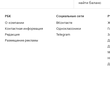
найти баланс
РБК
Социальные сети
Р
О компании
ВКонтакте
Ж
Контактная информация
Одноклассники
Г
Редакция
Telegram
З
Размещение рекламы
Д
Д
М
Н
Д