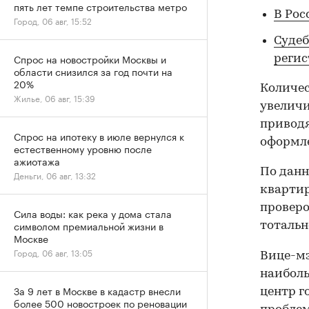
пять лет темпе строительства метро
В Рос
Город, 06 авг, 15:52
Судеб
Спрос на новостройки Москвы и
реги
области снизился за год почти на
20%
Количес
Жилье, 06 авг, 15:39
увеличил
приводя
Спрос на ипотеку в июле вернулся к
оформле
естественному уровню после
ажиотажа
По данн
Деньги, 06 авг, 13:32
квартир
проверо
Сила воды: как река у дома стала
символом премиальной жизни в
тотальн
Москве
Город, 06 авг, 13:05
Вице-мэ
наиболь
За 9 лет в Москве в кадастр внесли
центр г
более 500 новостроек по реновации