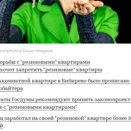
ositphotos/Gajus-Imagesм
орьбы с "резиновыми" квартирами
хочет запретить "резиновые" квартиры
хкомнатной квартире в Бибирево было прописано 
рбайтера
аты Госдумы рекомендуют принять законопроект
е с "резиновыми квартирами"
ц заработал на своей "резиновой" квартире более 
ей