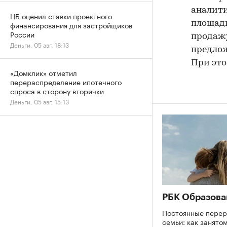
аналити
ЦБ оценил ставки проектного
площадью
финансирования для застройщиков
России
продажу
Деньги, 05 авг, 18:13
предлож
При это
«Домклик» отметил
перераспределение ипотечного
спроса в сторону вторички
Деньги, 05 авг, 15:13
РБК Образова
Постоянные перер
семьи: как занято