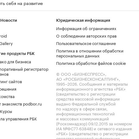
ть себя на развитие
 Новости
Юридическая информация
Информация об ограничениях
roid
О соблюдении авторских прав
allery
Пользовательское соглашение
Политика в отношении обработки
гие продукты РБК
персональных данных
ако для бизнеса
Политика обработки файлов cookie
поративный регистратор
енов
© ООО «БИЗНЕСПРЕСС»,
АО «РОСБИЗНЕСКОНСАЛТИНГ»,
тинг сайтов
1995–2026
. Сообщения и материалы
.решения
информационного агентства «РБК»
(свидетельство о регистрации
комства
средства массовой информации
 знакомств podbor.ru
выдано Федеральной службой
по надзору в сфере связи,
 Курсы
информационных технологий
ла управления РБК
и массовых коммуникаций
(Роскомнадзор) 09.12.2015 за номером
ИА №ФС77-63848) и сетевого издания
«РБК» (свидетельство о регистрации
средства массовой информации