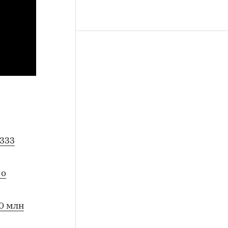
333
 о
10 млн