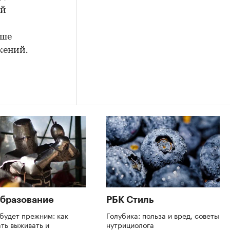
ей
ьше
жений.
бразование
РБК Стиль
будет прежним: как
Голубика: польза и вред, советы
ть выживать и
нутрициолога