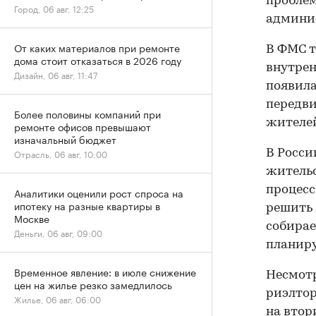
проблем
Город, 06 авг, 12:25
админи
От каких материалов при ремонте
В ФМС т
дома стоит отказаться в 2026 году
внутрен
Дизайн, 06 авг, 11:47
появила
передви
Более половины компаний при
жителей
ремонте офисов превышают
изначальный бюджет
В Росси
Отрасль, 06 авг, 10:00
жительс
процесс
Аналитики оценили рост спроса на
ипотеку на разные квартиры в
решить 
Москве
собирае
Деньги, 06 авг, 09:00
планиру
Временное явление: в июле снижение
Несмотр
цен на жилье резко замедлилось
риэлтор
Жилье, 06 авг, 06:00
на вто