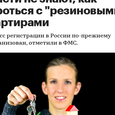
роться с "резиновым
артирами
сс регистрации в России по-прежнему
анизован, отметили в ФМС.