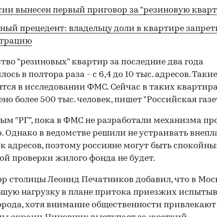
сии вынесен первый приговор за "резиновую квар
ный прецедент: владельцу доли в квартире запре
страцию
тво "резиновых" квартир за последние два года
ось в полтора раза - с 6,4 до 10 тыс. адресов. Так
тся в исследовании ФМС. Сейчас в таких квартир
но более 500 тыс. человек, пишет "Российская газет
ым "РГ", пока в ФМС не разработали механизма пр
. Однако в ведомстве решили не устраивать внеп
к адресов, поэтому россияне могут быть спокойны
ой проверки жилого фонда не будет.
р столицы Леонид Печатников добавил, что в Мос
шую нагрузку в плане притока приезжих испыты
орода, хотя внимание общественности привлекают