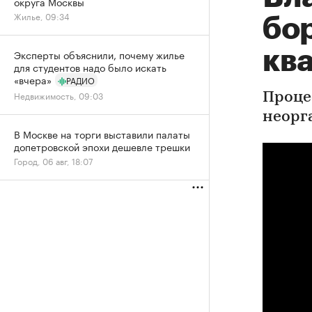
округа Москвы
Жилье, 09:34
бо
кв
Эксперты объяснили, почему жилье
для студентов надо было искать
«вчера»
РАДИО
Недвижимость, 09:03
Проце
неорг
В Москве на торги выставили палаты
допетровской эпохи дешевле трешки
Город, 06 авг, 18:07