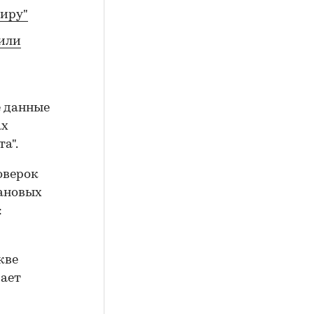
тиру"
тили
ие данные
ах
а".
оверок
лановых
:
кве
вает