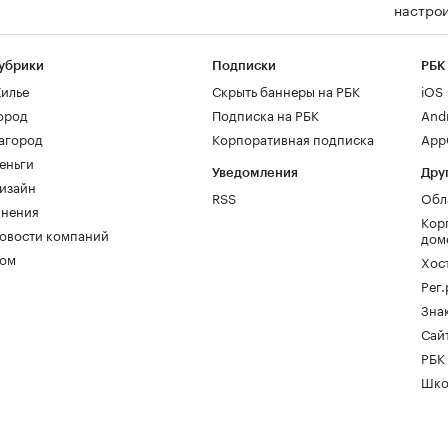
настрои
убрики
Подписки
РБК
илье
Скрыть баннеры на РБК
iOS
ород
Подписка на РБК
And
агород
Корпоративная подписка
AppG
еньги
Уведомления
Дру
изайн
RSS
Обл
нения
Кор
овости компаний
дом
ом
Хос
Рег
Зна
Сайт
РБК
Шко