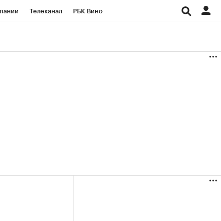
пании
Телеканал
РБК Вино
ациональные проекты
Город
аншизы
Газета
ка
Бизнес