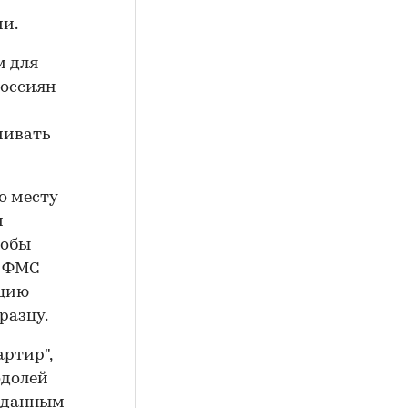
и.
м для
россиян
чивать
о месту
м
тобы
, ФМС
ацию
разцу.
ртир",
одолей
 данным