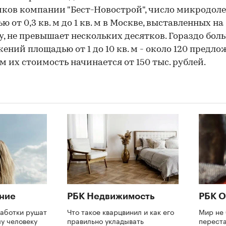
ков компании "Бест-Новострой", число микродол
 от 0,3 кв. м до 1 кв. м в Москве, выставленных на
, не превышает нескольких десятков. Гораздо бол
ений площадью от 1 до 10 кв. м - около 120 предло
м их стоимость начинается от 150 тыс. рублей.
ние
РБК Недвижимость
РБК О
аботки рушат
Что такое кварцвинил и как его
Мир не 
му человеку
правильно укладывать
переста