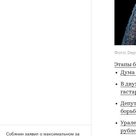
Фото: Dep
Этапы б
Дума 
В дву
гаста
Депут
борьб
Урале
рубл
Собянин заявил о максимальном за