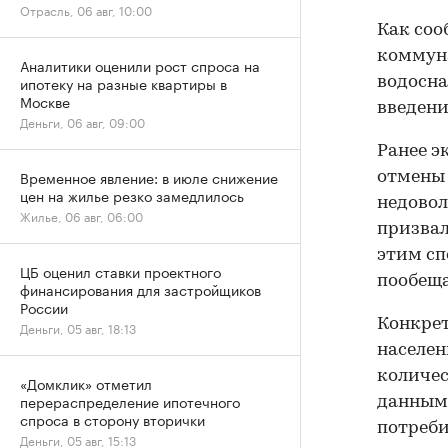
Отрасль, 06 авг, 10:00
Как соо
коммун
Аналитики оценили рост спроса на
ипотеку на разные квартиры в
водосна
Москве
введени
Деньги, 06 авг, 09:00
Ранее э
Временное явление: в июле снижение
отмены 
цен на жилье резко замедлилось
недовол
Жилье, 06 авг, 06:00
призвал
этим сп
ЦБ оценил ставки проектного
пообеща
финансирования для застройщиков
России
Конкрет
Деньги, 05 авг, 18:13
населен
количес
«Домклик» отметил
перераспределение ипотечного
данным 
спроса в сторону вторички
потреби
Деньги, 05 авг, 15:13