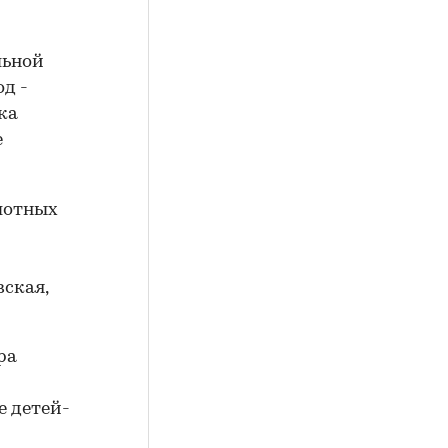
льной
д -
ка
е
илотных
ская,
ра
е детей-