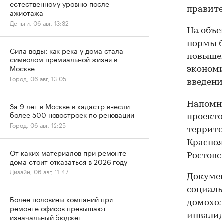
естественному уровню после
правите
ажиотажа
Деньги, 06 авг, 13:32
На объе
нормы б
Сила воды: как река у дома стала
повышен
символом премиальной жизни в
Москве
экономи
Город, 06 авг, 13:05
введени
Напомни
За 9 лет в Москве в кадастр внесли
более 500 новостроек по реновации
проекто
Город, 06 авг, 12:25
террито
Красноя
От каких материалов при ремонте
Ростовс
дома стоит отказаться в 2026 году
Дизайн, 06 авг, 11:47
Докумен
социаль
Более половины компаний при
домохоз
ремонте офисов превышают
инвалид
изначальный бюджет