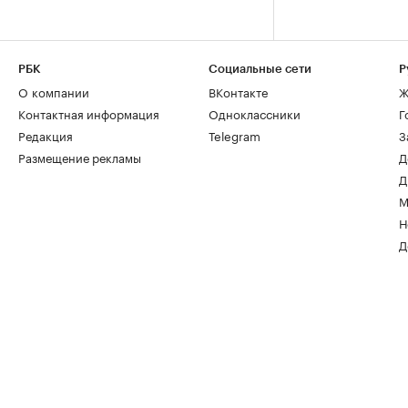
РБК
Социальные сети
Р
О компании
ВКонтакте
Ж
Контактная информация
Одноклассники
Г
Редакция
Telegram
З
Размещение рекламы
Д
Д
М
Н
Д