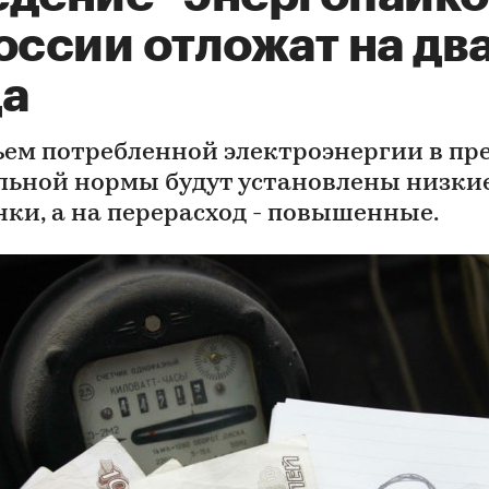
оссии отложат на дв
да
ъем потребленной электроэнергии в пр
льной нормы будут установлены низки
нки, а на перерасход - повышенные.