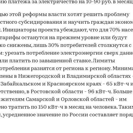
ю платежа за электричество на 10-90 руб. в месяц
ью этой реформы власти хотят решить проблему
стного субсидирования и научить граждан эконо
. Инициаторы проекта убеждают, что для 70% нас
тарифы останутся на прежнем уровне или будут
ко снижены, лишь 30% потребителей столкнутся с
: урезать потребление электроэнергии сверх дан
ли платить по завышенной ставке. Лимиты
отребления разнятся от региона к региону. Мини
лены в Нижегородской и Владимирской областях 
в Забайкальском и Красноярском краях - 65 кВт-ч и
етственно, в Ростовской области - 96 кВт-ч. Больше
 жителям Самарской и Орловской областей - им
но тратить по 150 кВт-ч в месяц на человека. Таки
, усредненное значение по России составляет поря