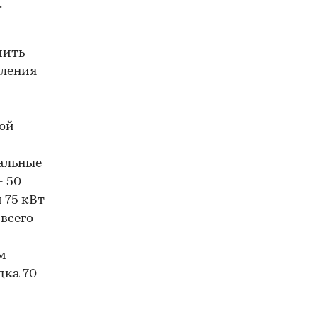
.
мить
еления
ной
мальные
- 50
 75 кВт-
 всего
м
дка 70