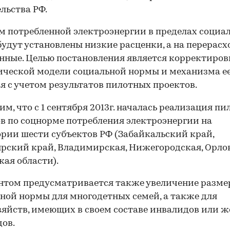
льства РФ.
м потребленной электроэнергии в пределах социа
удут установлены низкие расценки, а на перерасхо
ные. Целью постановления является корректиров
ческой модели социальной нормы и механизма е
я с учетом результатов пилотных проектов.
м, что с 1 сентября 2013г. началась реализация п
в по соцнорме потребления электроэнергии на
рии шести субъектов РФ (Забайкальский край,
рский край, Владимирская, Нижегородская, Орлов
кая области).
том предусматривается также увеличение разме
ной нормы для многодетных семей, а также для
яйств, имеющих в своем составе инвалидов или ж
ов.