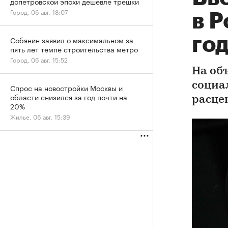
допетровской эпохи дешевле трешки
Город, 06 авг, 18:07
в Р
го
Собянин заявил о максимальном за
пять лет темпе строительства метро
Город, 06 авг, 15:52
На об
социа
Спрос на новостройки Москвы и
области снизился за год почти на
расце
20%
Жилье, 06 авг, 15:39