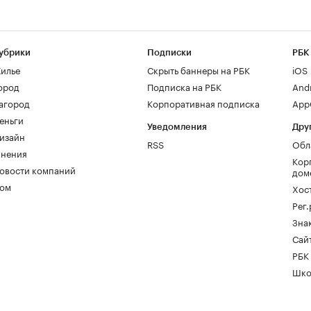
убрики
Подписки
РБК
илье
Скрыть баннеры на РБК
iOS
ород
Подписка на РБК
And
агород
Корпоративная подписка
AppG
еньги
Уведомления
Дру
изайн
RSS
Обл
нения
Кор
овости компаний
дом
ом
Хос
Рег
Зна
Сайт
РБК
Шко