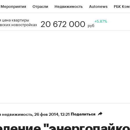
Мероприятия
Отрасли
Недвижимость
Autonews
РБК Ком
20 672 000
 цена квартиры
Образование
РБК Курсы
РБК Life
Тренды
+5.87%
Визионеры
Н
вских новостройках
руб
Дискуссионный клуб
Исследования
Кредитные рейтинги
Фр
Спецпроекты
Проверка контрагентов
Политика
Экономи
к наличной валюты
Поделиться
я недвижимость
⁠,
26 фев 2014, 12:21
едение "энергопайко