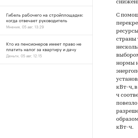
снижени
Гибель рабочего на стройплощадке:
С помощ
когда отвечает руководитель
перекре
Мнения, 05 авг, 13:29
ресурсы
страны 
Кто из пенсионеров имеет право не
несколь
платить налог за квартиру и дачу
выбором
Деньги, 05 авг, 12:15
нормы и
энергоп
установ
кВт-ч, 
ч соотв
повезло
разреше
образом
кВт-ч.