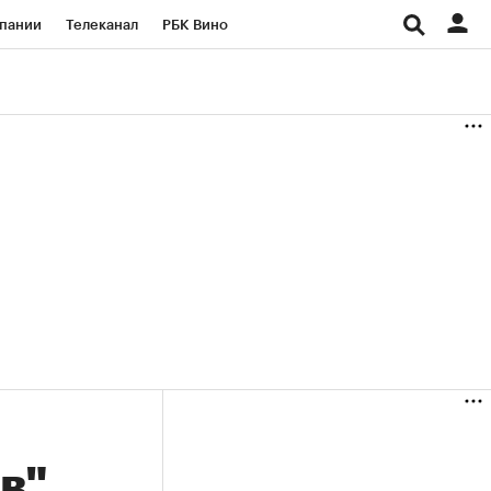
пании
Телеканал
РБК Вино
ациональные проекты
Город
аншизы
Газета
ка
Бизнес
в"