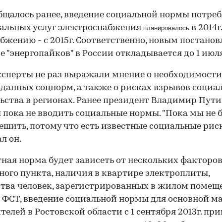
бщалось ранее, введение социальной нормы потре
альных услуг электроснабжения
в 2014г.
планировалось
бжению - с 2015г. Соответственно, новым постано
е "энергопайков" в России откладывается до 1 июля
ксперты не раз выражали мнение о необходимости
данных соцнорм, а также о рисках взрывов социа
ьства в регионах. Ранее президент Владимир Пут
 пока не вводить социальные нормы. "Пока мы не 
ешить, потому что есть известные социальные риски
л он.
ная норма будет зависеть от нескольких факторов
ного пункта, наличия в квартире электроплиты,
тва человек, зарегистрированных в жилом помещ
ФСТ, введение социальной нормы для основной м
телей в Ростовской области с 1 сентября 2013г. при