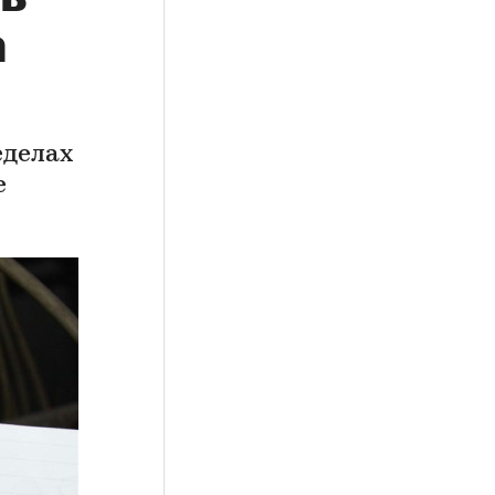
а
еделах
е