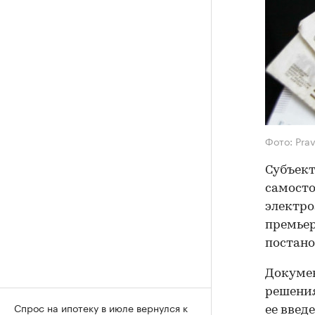
Фото: Pra
Субъек
самосто
электро
премье
постано
Докумен
решения
Спрос на ипотеку в июле вернулся к
ее введе