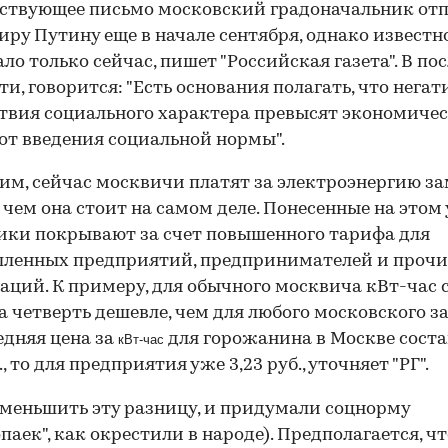
ствующее письмо московский градоначальник от
ру Путину еще в начале сентября, однако известн
ало только сейчас, пишет "Российская газета". В пос
ти, говорится: "Есть основания полагать, что нега
твия социального характера превысят экономиче
от введения социальной нормы".
м, сейчас москвичи платят за электроэнергию з
 чем она стоит на самом деле. Понесенные на этом
ики покрывают за счет повышенного тарифа для
ленных предприятий, предпринимателей и прочи
аций. К примеру, для обычного москвича кВт-час 
а четверть дешевле, чем для любого московского за
едняя цена за
для горожанина в Москве соста
кВ
т-час
., то для предприятия уже 3,23 руб., уточняет "РГ".
меньшить эту разницу, и придумали соцнорму
опаек", как окрестили в народе). Предполагается, чт