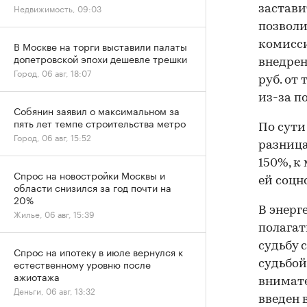
Недвижимость, 09:03
застави
позволи
комисси
В Москве на торги выставили палаты
допетровской эпохи дешевле трешки
внедрен
Город, 06 авг, 18:07
руб. от
из-за п
Собянин заявил о максимальном за
пять лет темпе строительства метро
По сути
Город, 06 авг, 15:52
разница
150%, к
Спрос на новостройки Москвы и
ей соцн
области снизился за год почти на
20%
В энерг
Жилье, 06 авг, 15:39
полагат
судьбу 
Спрос на ипотеку в июле вернулся к
естественному уровню после
судьбой
ажиотажа
внимате
Деньги, 06 авг, 13:32
введен 