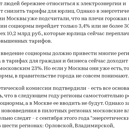
т людей бережнее относиться к электроэнергии и
т снизить тарифы для юрлиц. Однако в энергетич
и Москвы уже подсчитали, что на плечи горожан
ии соцнормы перейдет только 3,4% или не более 3
 тех 10,2 млрд руб., которые юрлица сейчас перепл
овышенных тарифов.
 введение соцнормы должно привести многие реги
 в тарифах для граждан и бизнеса сейчас доходит 
 московским 23%. Но если у Москвы они уже есть, т
00:00
/
00:00
ормы, в правительстве города не совсем понимают.
етической комиссии подтвердили - есть все основ
ь, что в следующем году регионы самостоятельно 
соцнормы, а в Москве ее вводить не будут. Однако з
 нововведения в пилотных регионах московские в
льно следят - с сентября этого года "энергетическ
в шести регионах: Орловской, Владимирской,