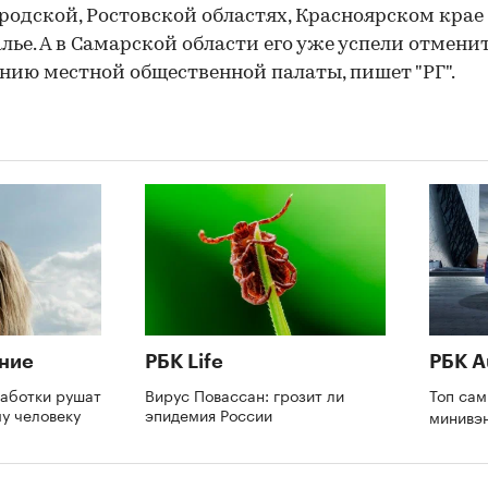
одской, Ростовской областях, Красноярском крае
лье. А в Самарской области его уже успели отменит
нию местной общественной палаты, пишет "РГ".
ние
РБК Life
РБК A
аботки рушат
Вирус Повассан: грозит ли
Топ са
му человеку
эпидемия России
минивэ