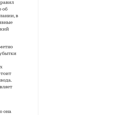
правил
о об
лании, в
тивные
ский
аметно
 убытки
х
стоит
вода.
вляет
о она