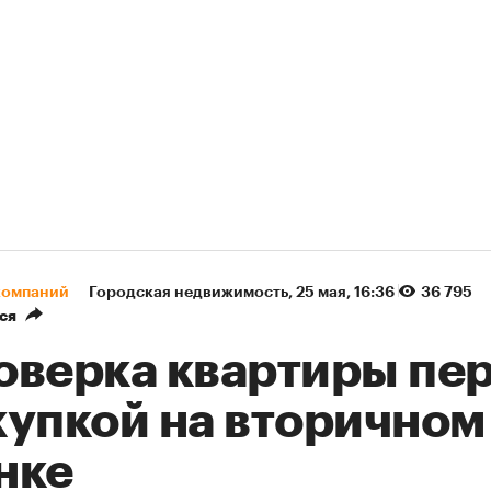
компаний
Городская недвижимость
⁠,
25 мая, 16:36
36 795
ся
оверка квартиры пе
купкой на вторичном
нке