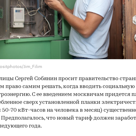
ositphotos/Jim_Filim
лицы Сергей Собянин просит правительство стран
м право самим решать, когда вводить социальную
троэнергию. С ее введением москвичам придется п
ебленное сверх установленной планки электричест
 50-70 кВт-часов на человека в месяц) существенн
 Предполагалось, что новый тариф должен зарабо
ледующего года.