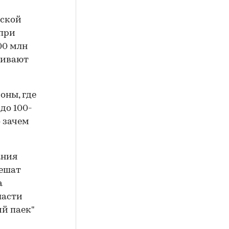
еской
 при
00 млн
ачивают
оны, где
до 100-
о зачем
ания
решат
а
ласти
ий паек"