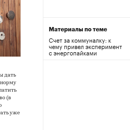
Материалы по теме
Счет за коммуналку: к
чему привел эксперимент
с энергопайками
ы дать
 норму
латить
во (в
о
тать уже