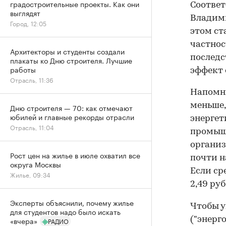
градостроительные проекты. Как они
Соответ
выглядят
Владими
Город, 12:05
этом ст
частнос
Архитекторы и студенты создали
последс
плакаты ко Дню строителя. Лучшие
работы
эффект 
Отрасль, 11:36
Напомни
меньше,
Дню строителя — 70: как отмечают
юбилей и главные рекорды отрасли
энергет
Отрасль, 11:04
промыш
организ
Рост цен на жилье в июле охватил все
почти н
округа Москвы
Если ср
Жилье, 09:34
2,49 руб
Эксперты объяснили, почему жилье
Чтобы у
для студентов надо было искать
("энерг
«вчера»
РАДИО