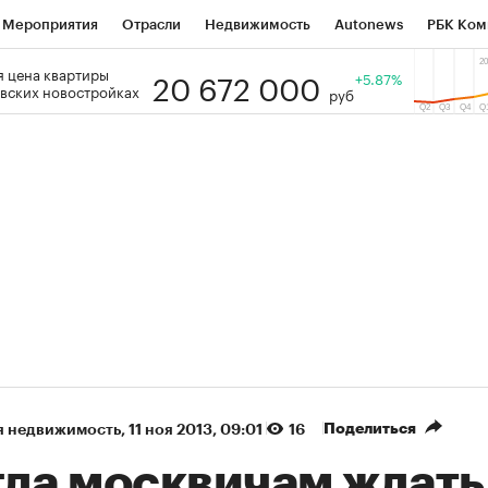
Мероприятия
Отрасли
Недвижимость
Autonews
РБК Ком
20 672 000
 цена квартиры
 РБК
РБК Образование
РБК Курсы
РБК Life
+5.87%
Тренды
Виз
вских новостройках
руб
ь
Крипто
РБК Бизнес-среда
Дискуссионный клуб
Исследо
зета
Спецпроекты СПб
Конференции СПб
Спецпроекты
кономика
Бизнес
Технологии и медиа
Финансы
Рынок на
(+87,87%)
(+32,85%)
 450
АФК «Система» ₽12
Купить
Ку
ПСБ к 29.07.27
прогноз БКС к 15.07.27
Поделиться
я недвижимость
⁠,
11 ноя 2013, 09:01
16
гда москвичам ждать