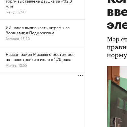
торги выставлена двушка за ₽32,6
млн
вв
Город, 17:20
эл
ИИ начал выписывать штрафы за
борщевик в Подмосковье
Загород, 15:30
Мэр с
прави
Назван район Москвы с ростом цен
норму
на новостройки в июле в 1,75 раза
Жилье, 13:55