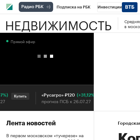
Подписка на РБК
Инвестиции
НЕДВИЖИМОСТЬ
Средняя
РБК Вино
Спорт
Школа управления
в моско
Национальные проекты
Город
Стил
Прямой эфир
Кредитные рейтинги
Франшизы
Га
Проверка контрагентов
Политика
Э
(+31,12%)
«Русагро» ₽120
Ozon ₽5
Купить
Купить
прогноз ПСБ к 26.07.27
прогноз 
Лента новостей
Городска
В первом московском «тучерезе» на
Ко