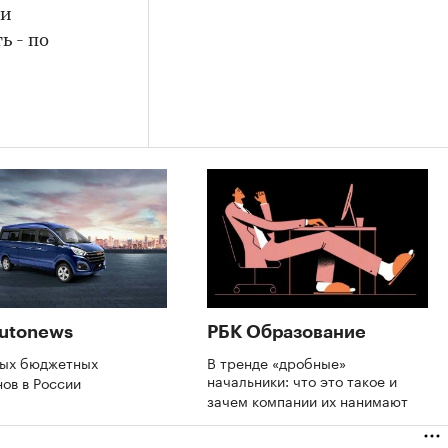
 и
ь - по
utonews
РБК Образование
мых бюджетных
В тренде «дробные»
начальники: что это такое и
нов в России
зачем компании их нанимают