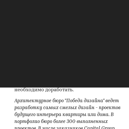
эпох. Кресла в холле напоминают дорогой
интерьер провинциального банка.
Очень нравится размещение корпоративных
наград на полках за каждым столиком на
кухне. Кухня это место, где все встречаются,
данное пространство объединяет
сотрудников. Наградам здесь самое место!
А вот плитка на полу мне не понравилась.
Она создает ощущение интерьера торгового
центра третьего сорта. Неудачные ковры
портят входную зону офиса. Этот момент
необходимо доработать.
Архитектурное бюро "Победа дизайна" ведет
разработку самых смелых дизайн - проектов
будущего интерьера квартиры или дома. В
портфолио бюро более 300 выполненных
проектов. В числе заказчиков Capital Group,