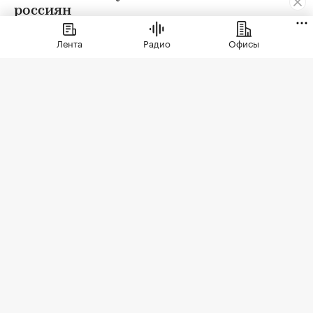
россиян
Лента
Радио
Офисы
Фото: singulyarra1 / Depositphotos
В трети крупных городов России больше не
строят новые торговые центры, выяснила
международная брокерская компания Cushman