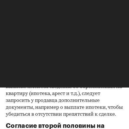
несоответствий.
Выписка из ЕГРН — реестра
собственников
Выписка ЕГРН при покупке вторички содержит
актуальную информацию о квартире и ее
собственниках, не поленитесь сверить ее с
данными из прочих документов.
Несовпадение — повод к более углубленной
проверке.
Как отмечают в «ИНКОМ-Недвижимости», если в
выписке имеются сведения об обременениях на
квартиру (ипотека, арест и т.д.), следует
запросить у продавца дополнительные
документы, например о выплате ипотеки, чтобы
убедиться в отсутствии препятствий к сделке.
Согласие второй половины на