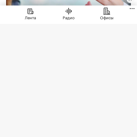
Лента
Радио
Офисы
Фото: «ИНКОМ-Недвижимость»
Но для того, чтобы эти ожидания оправдались,
необходима проверка юридической чистоты
квартиры. Для ее проведения существует
определенный чек-лист; давайте остановимся
на его основных пунктах. Итак, какие
документы следует попросить у продавца?
Паспорта владельцев квартиры
Как утверждают эксперты агентства
«ИНКОМ-
Недвижимость»
, проверка квартиры перед