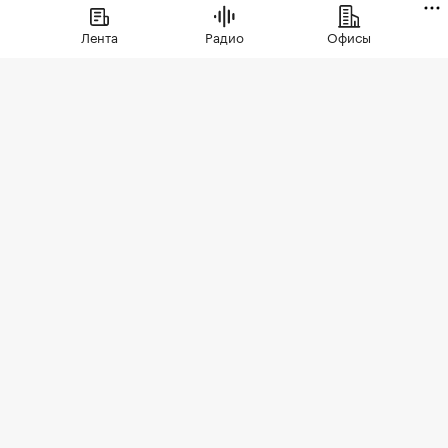
Лента
Радио
Офисы
Фото: singulyarra1 / Depositphotos
В трети крупных городов России больше не
строят новые торговые центры, выяснила
международная брокерская компания Cushman
& Wakefield. В настоящее время ТЦ возводятся в