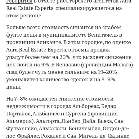
говорится
в отчете риелторского агентства Aura
Real Estate Experts, специализирующегося на
этом регионе.
Больше всего стоимость снизится на слабом
фунте цены в муниципалитете Бенитачель в
провинции Аликанте. В этом городке, по оценке
Aura Real Estate Experts, объемы продаж
упадут более чем на 20%, что вызовет снижение
цен почти на 9%. В Бенаавис (провинция Малага)
спад будет чуть менее сильным: на 19–20%
уменьшится количество сделок и на 8–9% —
цены.
На 7–8% ожидается снижение стоимости
недвижимости в городах Альбореас, Бедар,
Парталоа, Альбанчес и Сургена (провинция
Альмерия); Альгорта, Льибер, Дайя-Вьеха, Сан-
Фульхенсио, Алькалали, Беничембла, Ондон-де-
лос-Фрайлес, Рохалес и Сан-Мигель-де-Салинас