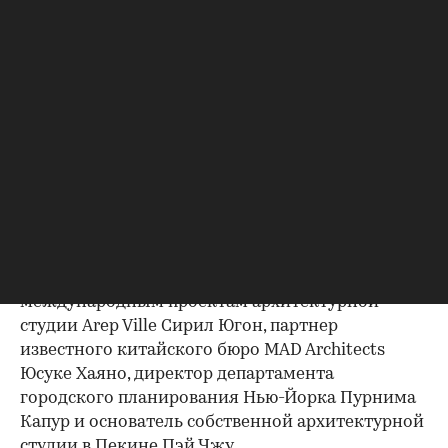
рассчитанные на сотни миллионов человек. К
примеру, в такую
агломерацию
должны слиться
столица страны Пекин, промышленный
Тяньцзинь и целая провинция Хэбэй, которая
окружает столичный регион КНР. На
Московском урбанистическом форуме
подобные супергорода назвали гигаполисами.
Перспективы развития нового формата
обсуждались на сессии «Преимущества
масштаба», гостями которой стали партнер
голландской архитектурной студии OMA Рейнир
де Граф, заместитель директора по
международным проектам архитектурной
студии Arep Ville Сирил Югон, партнер
известного китайского бюро MAD Architects
Юсуке Хаяно, директор департамента
городского планирования Нью-Йорка Пурнима
Капур и основатель собственной архитектурной
студии в Пекине Пэй Чжу.