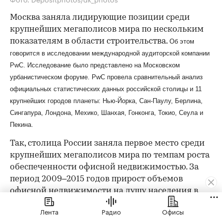
Москва заняла лидирующие позиции среди
крупнейших мегаполисов мира по нескольким
показателям в области строительства.
Об этом
говорится в исследовании международной аудиторской компании
PwC. Исследование было представлено на Московском
урбанистическом форуме. PwC провела сравнительный анализ
официальных статистических данных российской столицы и 11
крупнейших городов планеты: Нью-Йорка, Сан-Паулу, Берлина,
Сингапура, Лондона, Мехико, Шанхая, Гонконга, Токио, Сеула и
Пекина.
Так, столица России заняла первое место среди
крупнейших мегаполисов мира по темпам роста
обеспеченности офисной недвижимостью. За
период 2009–2015 годов прирост объемов
офисной недвижимости на душу населения в
Москве составил 22%, а среднегодовые темпы по
Лента
Радио
Офисы
остальным городам исследования увеличились