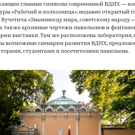
жающее главные символы современной ВДНХ — к
уры «Рабочий и колхозница», недавно открытый г
 Вучетича «Знаменосцу мира, советскому народу 
, а также архивные чертежи павильонов и фонтанов
рии выставки. Там же расположена лаборатория, 
ны возможные сценарии развития ВДНХ, предлож
торами, студентами и посетителями павильона.