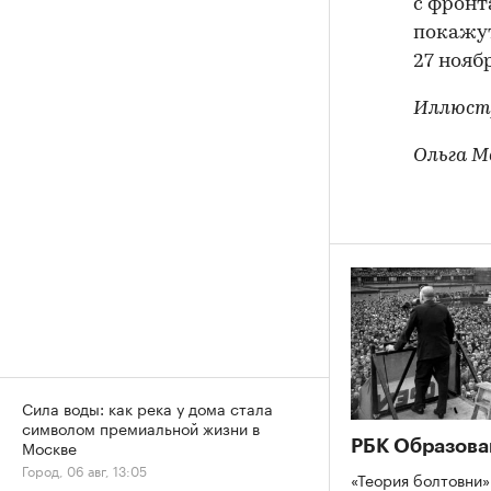
с фронта
покажут
27 нояб
Иллюст
Ольга М
Сила воды: как река у дома стала
символом премиальной жизни в
Москве
РБК Образова
Город, 06 авг, 13:05
«Теория болтовни»