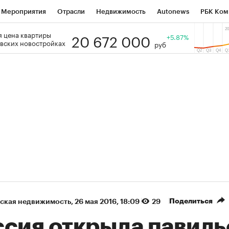
Мероприятия
Отрасли
Недвижимость
Autonews
РБК Ком
20 672 000
 цена квартиры
 РБК
РБК Образование
РБК Курсы
РБК Life
+5.87%
Тренды
Виз
вских новостройках
руб
ь
Крипто
РБК Бизнес-среда
Дискуссионный клуб
Исследо
зета
Спецпроекты СПб
Конференции СПб
Спецпроекты
кономика
Бизнес
Технологии и медиа
Финансы
Рынок на
(+36,08%)
(+30,61%)
К ₽1 400
«Русагро» ₽120
Купить
 SberCIB к 27.07.27
прогноз ПСБ к 26.07.27
Поделиться
ская недвижимость
⁠,
26 мая 2016, 18:09
29
ссия открыла павиль