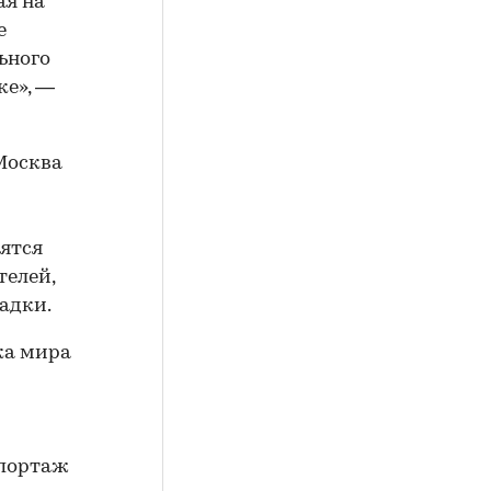
ая на
е
ьного
ке», —
 Москва
вятся
телей,
адки.
ка мира
епортаж