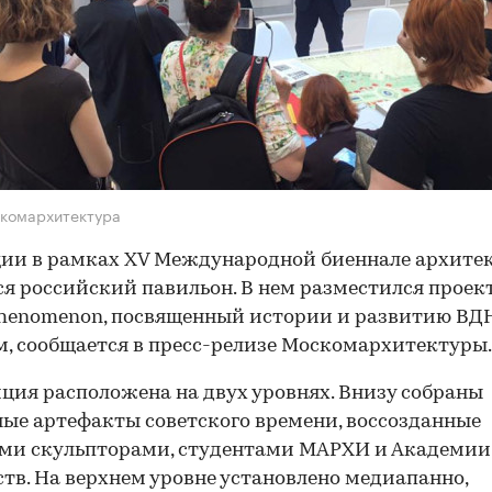
комархитектура
ии в рамках XV Международной биеннале архите
я российский павильон. В нем разместился проект 
henomenon, посвященный истории и развитию ВД
, сообщается в пресс-релизе Москомархитектуры.
ция расположена на двух уровнях. Внизу собраны
ые артефакты советского времени, воссозданные
ми скульпторами, студентами МАРХИ и Академии
тв. На верхнем уровне установлено медиапанно,