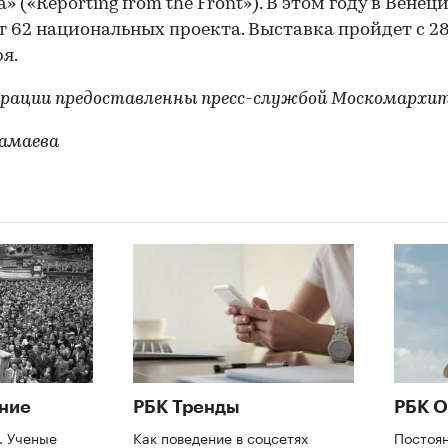
» («Reporting from the Front»). В этом году в Венец
 62 национальных проекта. Выставка пройдет с 28
ря.
рации предоставленны пресс-службой Москомархи
амаева
ние
РБК Тренды
РБК О
. Ученые
Как поведение в соцсетях
Постоя