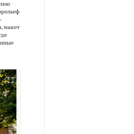
опию
орельеф
—
, макет
где
енные