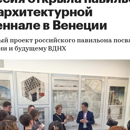
 архитектурной
еннале в Венеции
ый проект российского павильона пос
ии и будущему ВДНХ