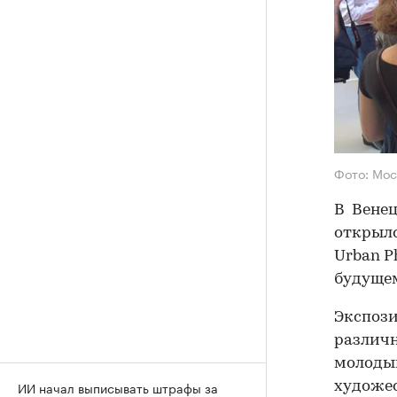
Фото: Мос
В Венец
открылс
Urban P
будущем
Экспози
различн
молоды
ИИ начал выписывать штрафы за
художес