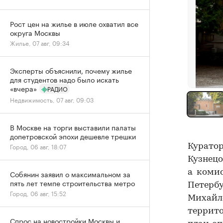
Рост цен на жилье в июле охватил все
округа Москвы
Жилье, 07 авг, 09:34
Эксперты объяснили, почему жилье
для студентов надо было искать
«вчера»
РАДИО
Недвижимость, 07 авг, 09:03
В Москве на торги выставили палаты
допетровской эпохи дешевле трешки
Город, 06 авг, 18:07
Куратор
Кузнецо
а комис
Собянин заявил о максимальном за
пять лет темпе строительства метро
Петербу
Город, 06 авг, 15:52
Михайло
террито
Спрос на новостройки Москвы и