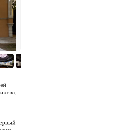
гей
ичева,
первый