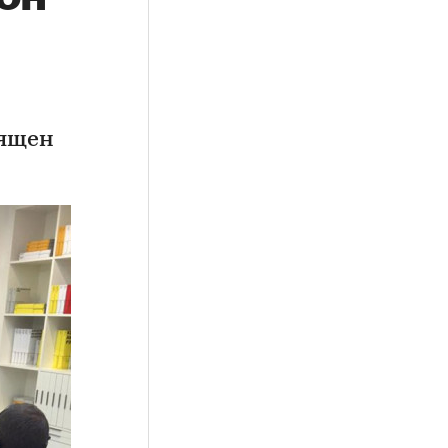
вящен