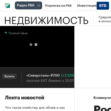
Подписка на РБК
Инвестиции
НЕДВИЖИМОСТЬ
Средняя
РБК Вино
Спорт
Школа управления
в моско
Национальные проекты
Город
Стил
Прямой эфир
Кредитные рейтинги
Франшизы
Га
Проверка контрагентов
Политика
Э
(+7,33%)
«Северсталь» ₽700
НОВАТЭ
упить
Купить
прогноз КИТ Финанс к 20.07.27
прогноз
Лента новостей
Коммерче
Что такое клейстер для обоев и как
Ро