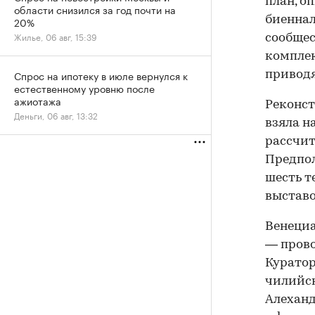
план, о
области снизился за год почти на
биеннал
20%
Жилье, 06 авг, 15:39
сообщес
комплек
Спрос на ипотеку в июле вернулся к
приводя
естественному уровню после
ажиотажа
Реконст
Деньги, 06 авг, 13:32
взяла н
рассчит
Предпол
шесть т
выставо
Венециа
— прово
Куратор
чилийск
Алеханд