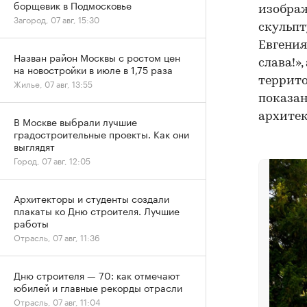
борщевик в Подмосковье
изобра
Загород, 07 авг, 15:30
скульпт
Евгения
Назван район Москвы с ростом цен
слава!»
на новостройки в июле в 1,75 раза
террито
Жилье, 07 авг, 13:55
показа
архитек
В Москве выбрали лучшие
градостроительные проекты. Как они
выглядят
Город, 07 авг, 12:05
Архитекторы и студенты создали
плакаты ко Дню строителя. Лучшие
работы
Отрасль, 07 авг, 11:36
Дню строителя — 70: как отмечают
юбилей и главные рекорды отрасли
Отрасль, 07 авг, 11:04