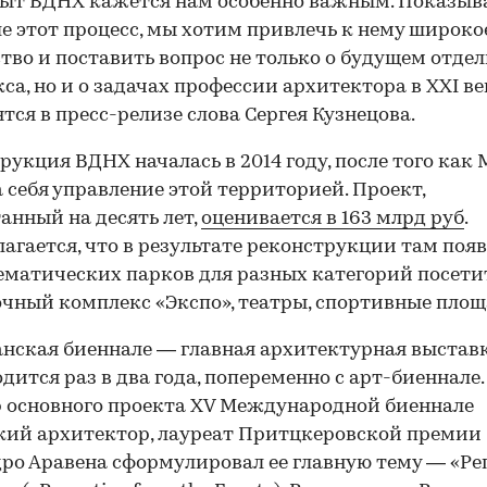
пыт ВДНХ кажется нам особенно важным. Показыв
е этот процесс, мы хотим привлечь к нему широко
тво и поставить вопрос не только о будущем отдел
са, но и о задачах профессии архитектора в XXI ве
тся в пресс-релизе слова Сергея Кузнецова.
рукция ВДНХ началась в 2014 году, после того как
а себя управление этой территорией. Проект,
анный на десять лет,
оценивается в 163 млрд руб
.
агается, что в результате реконструкции там поя
ематических парков для разных категорий посети
чный комплекс «Экспо», театры, спортивные площ
нская биеннале — главная архитектурная выстав
дится раз в два года, попеременно с арт-биеннале.
 основного проекта XV Международной биеннале
ий архитектор, лауреат Притцкеровской премии
ро Аравена сформулировал ее главную тему — «Р