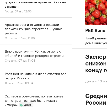
градостроительные проекты. Как они
выглядят
Город, 07 авг, 12:05
Архитекторы и студенты создали
плакаты ко Дню строителя. Лучшие
РБК Вино
работы
Топ-8 рецепт
Отрасль, 07 авг, 11:36
домашних ус
Дню строителя — 70: как отмечают
юбилей и главные рекорды отрасли
Экспер
Отрасль, 07 авг, 11:04
снижени
концу 
Рост цен на жилье в июле охватил все
округа Москвы
Деньги
,
13 ма
Жилье, 07 авг, 09:34
Средние
Эксперты объяснили, почему жилье
для студентов надо было искать
России
«вчера»
РАДИО