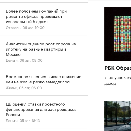
Более половины компаний при
ремонте офисов превышают
изначальный бюджет
Отрасль, 06 авг, 10:00
Аналитики оценили рост спроса на
ипотеку на разные квартиры в
Москве
Деньги, 06 авг, 09:00
РБК Обра
Временное явление: в июле снижение
«Ген успеха»
цен на жилье резко замедлилось
доход
Жилье, 06 авг, 06:00
ЦБ оценил ставки проектного
финансирования для застройщиков
России
Деньги, 05 авг, 18:13