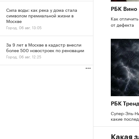
Сила воды: как река у дома стала
РБК Вино
символом премиальной жизни в
Как отличить
Москве
от дефекта
Город, 06 авг, 13:05
За 9 лет в Москве в кадастр внесли
более 500 новостроек по реновации
Город, 06 авг, 12:25
РБК Трен
Супер-Эль-Ни
какие послед
Какая 