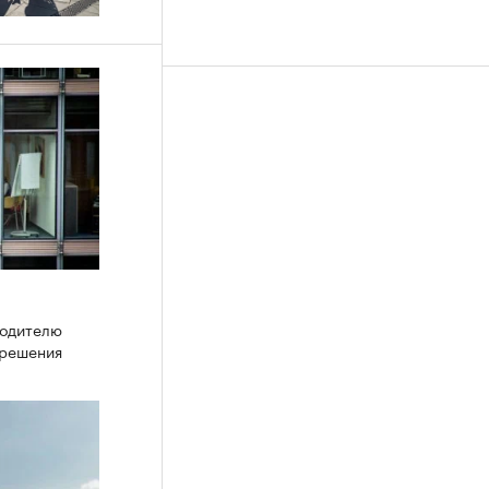
водителю
 решения