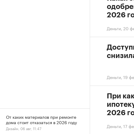
одобре
2026 г
Деньги
,
20 фе
Доступ
снизила
Деньги
,
19 ф
При ка
ипотеку
2026 г
От каких материалов при ремонте
дома стоит отказаться в 2026 году
Деньги
,
17 фе
Дизайн, 06 авг, 11:47