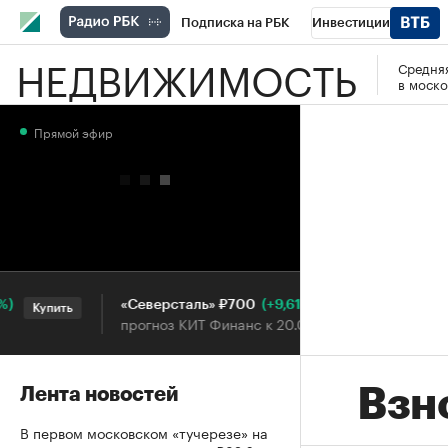
Подписка на РБК
Инвестиции
НЕДВИЖИМОСТЬ
Средняя
РБК Вино
Спорт
Школа управления
в моско
Национальные проекты
Город
Стил
Прямой эфир
Кредитные рейтинги
Франшизы
Га
Проверка контрагентов
Политика
Э
(+9,61%)
«Северсталь» ₽700
НОВА
Купить
Купить
прогноз КИТ Финанс к 20.07.27
прогн
Взн
Лента новостей
В первом московском «тучерезе» на