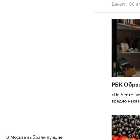
Деньги
,
06 ап
РБК Обра
«Не бейте лю
вредно нака
В Москве выбрали лучшие