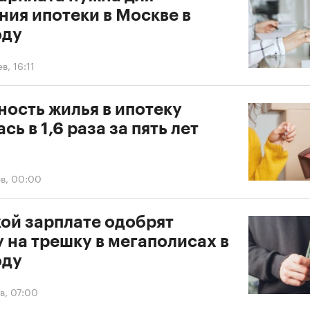
ния ипотеки в Москве в
оду
в, 16:11
ность жилья в ипотеку
сь в 1,6 раза за пять лет
ев, 00:00
кой зарплате одобрят
 на трешку в мегаполисах в
оду
в, 07:00