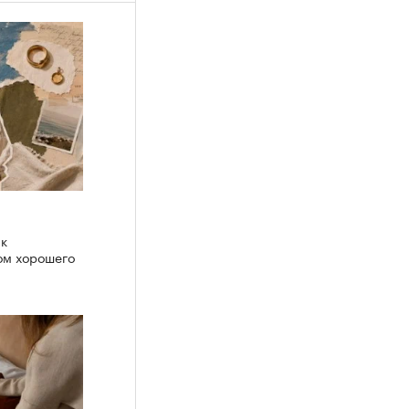
ак
ом хорошего