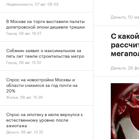
Недвижимость, 07 авг, 09:03
Деньги
,
10 ма
В Москве на торги выставили палаты
допетровской эпохи дешевле трешки
Город, 06 авг, 18:07
С како
рассчит
Собянин заявил о максимальном за
мегапо
пять лет темпе строительства метро
Город, 06 авг, 15:52
Деньги
,
26 ф
Спрос на новостройки Москвы и
области снизился за год почти на
20%
Жилье, 06 авг, 15:39
Спрос на ипотеку в июле вернулся к
естественному уровню после
ажиотажа
Деньги, 06 авг, 13:32