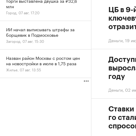
торги выставлена двушка за ₽32,6
млн
ЦБ в 9-
Город, 07 авг, 17:20
ключеву
отразит
ИИ начал выписывать штрафы за
борщевик в Подмосковье
Деньги
,
19 ию
Загород, 07 авг, 15:30
Назван район Москвы с ростом цен
Доступ
на новостройки в июле в 1,75 раза
выросла
Жилье, 07 авг, 13:55
году
Деньги
,
02 ию
Ставки 
го стал
спросо