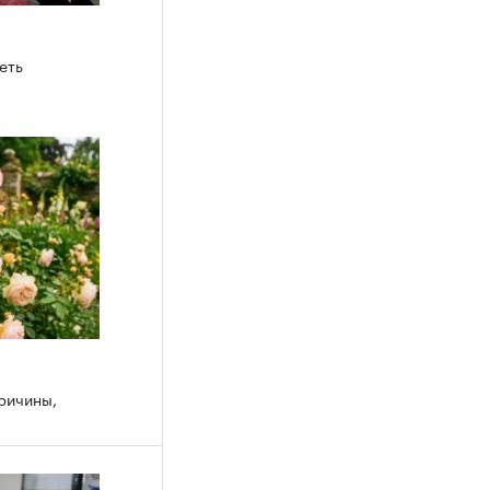
еть
причины,