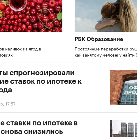
РБК Образование
ов наливок из ягод в
Постоянные переработки руш
ловиях
как занятому человеку найти
ты спрогнозировали
е ставок по ипотеке к
года
р, 17:57
 ставки по ипотеке в
 снова снизились