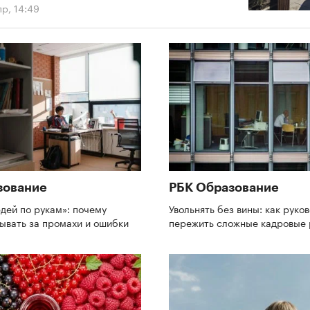
р, 14:49
зование
РБК Образование
дей по рукам»: почему
Увольнять без вины: как руко
зывать за промахи и ошибки
пережить сложные кадровые