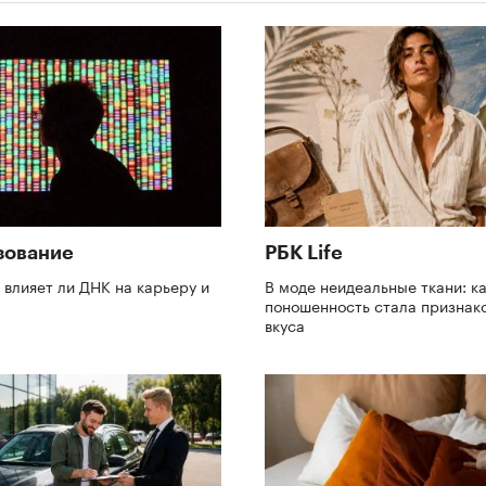
зование
РБК Life
: влияет ли ДНК на карьеру и
В моде неидеальные ткани: к
поношенность стала признак
вкуса