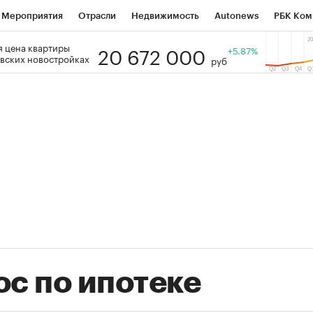
Мероприятия
Отрасли
Недвижимость
Autonews
РБК Ком
20 672 000
 цена квартиры
 РБК
РБК Образование
РБК Курсы
РБК Life
+5.87%
Тренды
Виз
вских новостройках
руб
ь
Крипто
РБК Бизнес-среда
Дискуссионный клуб
Исследо
зета
Спецпроекты СПб
Конференции СПб
Спецпроекты
кономика
Бизнес
Технологии и медиа
Финансы
Рынок на
(+39,04%)
(+30,78%)
ТЭК ₽1 400
«Русагро» ₽120
Купить
оз SberCIB к 27.07.27
прогноз ПСБ к 26.07.27
ос по ипотеке