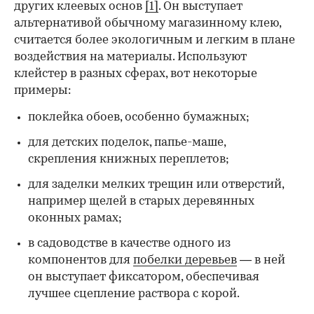
других клеевых основ
[1]
. Он выступает
альтернативой обычному магазинному клею,
считается более экологичным и легким в плане
воздействия на материалы. Используют
клейстер в разных сферах, вот некоторые
00:00
/
00:00
примеры:
поклейка обоев, особенно бумажных;
для детских поделок, папье-маше,
скрепления книжных переплетов;
для заделки мелких трещин или отверстий,
например щелей в старых деревянных
оконных рамах;
в садоводстве в качестве одного из
компонентов для
побелки деревьев
— в ней
он выступает фиксатором, обеспечивая
лучшее сцепление раствора с корой.