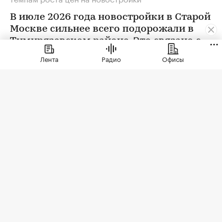
В июле 2026 года новостройки в Старой
Москве сильнее всего подорожали в
Тимирязевском районе. Это связано с
появлением в экспозиции нового
Лента
Радио
Офисы
проекта бизнес-класса
Фото: Elena Koromyslova / Shutterstock / FOTODOM