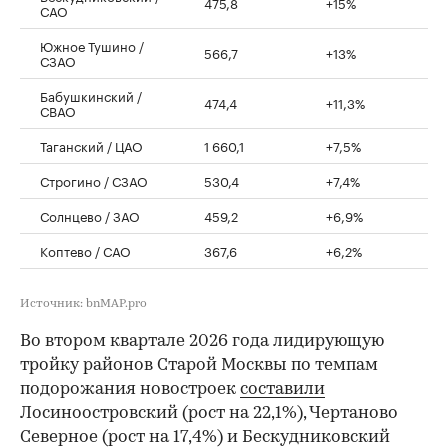
475,8
+15%
САО
Южное Тушино /
566,7
+13%
СЗАО
Бабушкинский /
474,4
+11,3%
СВАО
Таганский / ЦАО
1 660,1
+7,5%
Строгино / СЗАО
530,4
+7,4%
Солнцево / ЗАО
459,2
+6,9%
Коптево / САО
367,6
+6,2%
Источник: bnMAP.pro
Во втором квартале 2026 года лидирующую
тройку районов Старой Москвы по темпам
подорожания новостроек
составили
Лосиноостровский (рост на 22,1%), Чертаново
Северное (рост на 17,4%) и Бескудниковский