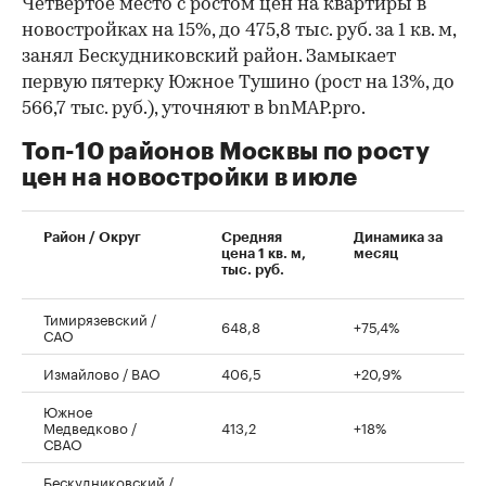
Четвертое место с ростом цен на квартиры в
новостройках на 15%, до 475,8 тыс. руб. за 1 кв. м,
занял Бескудниковский район. Замыкает
первую пятерку Южное Тушино (рост на 13%, до
566,7 тыс. руб.), уточняют в bnMAP.pro.
Топ-10 районов Москвы по росту
цен на новостройки в июле
00:00
/
00:00
Район / Округ
Средняя
Динамика за
цена 1 кв. м,
месяц
тыс. руб.
Тимирязевский /
648,8
+75,4%
САО
Измайлово / ВАО
406,5
+20,9%
Южное
Медведково /
413,2
+18%
СВАО
Бескудниковский /