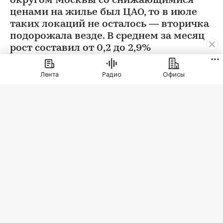
округом Москвы со снижающимися
ценами на жилье был ЦАО, то в июле
таких локаций не осталось — вторичка
подорожала везде. В среднем за месяц
рост составил от 0,2 до 2,9%
Лента
Радио
Офисы
Фото: BestPhotoPlus / Shutterstock / FOTODOM
В июле цены на вторичном рынке повысились