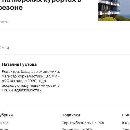
сезоне
ость
Теги
Наталия Густова
Редактор, бакалавр экономики,
магистр журналистики. В СМИ -
с 2014 года, с 2020 года
исследую тему недвижимости в
«РБК-Недвижимости».
убрики
Подписки
РБК
илье
Скрыть баннеры на РБК
iOS
ород
Подписка на РБК
And