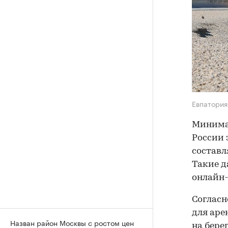
Евпатори
Минимал
России 
составля
Такие д
онлайн-
Согласн
для аре
Назван район Москвы с ростом цен
на бере