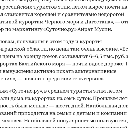
 российских туристов этим летом вырос почти на 
я становится хорошей и сравнительно недорогой
ативой курортам Черного моря и Дагестана», — о
р по маркетингу «Суточно.ру» Айрат Мусин.
словам, популярны в этом году и курорты
градской области, но цены там очень высокие. «Ес
 цены на аренду домов составляют 6–6,5 тыс. руб. з
урортах Балтийского моря — почти вдвое дороже. 
ы вынуждены активно искать альтернативные
ения», — пояснил представитель сервиса.
ым «Суточно.ру», в среднем туристы этим летом
али дома на курортах на семь суток. Прошлым ле
ность была меньше — шесть дней. Наибольшая дол
ваний приходится на семьи с детьми и компании
 человек. Наибольшей популярностью пользуются 