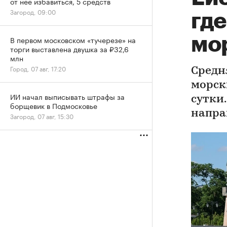
от нее избавиться, 5 средств
Загород, 09:00
где
мо
В первом московском «тучерезе» на
торги выставлена двушка за ₽32,6
млн
Город, 07 авг, 17:20
Средн
морски
ИИ начал выписывать штрафы за
сутки.
борщевик в Подмосковье
напра
Загород, 07 авг, 15:30