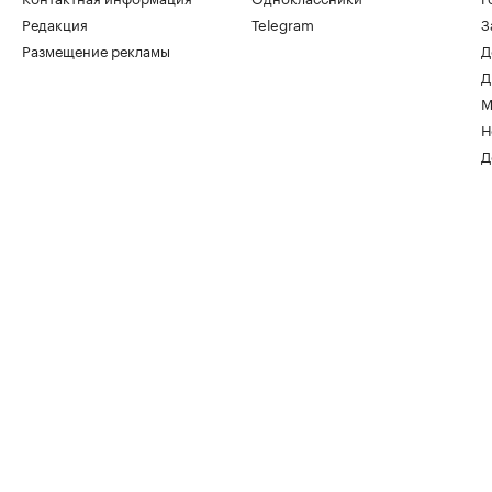
Редакция
Telegram
З
Размещение рекламы
Д
Д
М
Н
Д