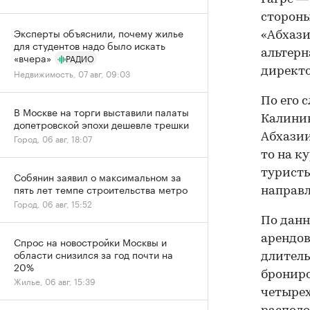
стороны
Эксперты объяснили, почему жилье
«Абхази
для студентов надо было искать
альтерн
«вчера»
РАДИО
директо
Недвижимость, 07 авг, 09:03
По его 
В Москве на торги выставили палаты
Калинин
допетровской эпохи дешевле трешки
Абхазии
Город, 06 авг, 18:07
то на к
турист
Собянин заявил о максимальном за
пять лет темпе строительства метро
направл
Город, 06 авг, 15:52
По данн
арендов
Спрос на новостройки Москвы и
области снизился за год почти на
длитель
20%
брониро
Жилье, 06 авг, 15:39
четырех