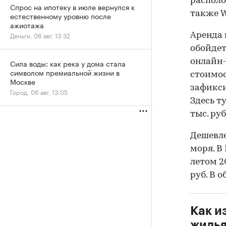
располо
Спрос на ипотеку в июле вернулся к
также W
естественному уровню после
ажиотажа
Деньги, 06 авг, 13:32
Аренда 
обойде
онлайн-
Сила воды: как река у дома стала
символом премиальной жизни в
стоимос
Москве
зафикси
Город, 06 авг, 13:05
Здесь т
тыс. руб
Дешевле
моря. В
летом 20
руб. В 
Как и
жилья