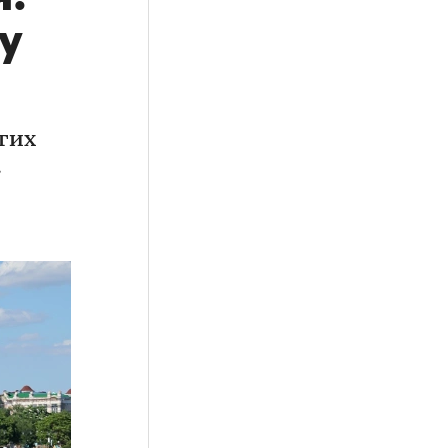
у
гих
а