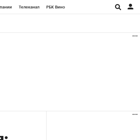
пании
Телеканал
РБК Вино
ациональные проекты
Город
аншизы
Газета
ка
Бизнес
я: