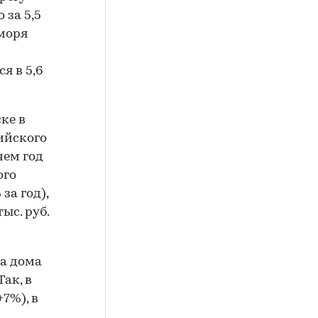
 за 5,5
 моря
я в 5,6
ке в
ийского
 чем год
ого
за год),
тыс. руб.
да дома
Так, в
+7%), в