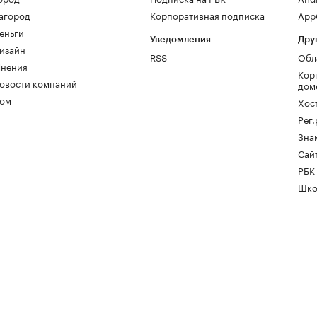
агород
Корпоративная подписка
AppG
еньги
Уведомления
Дру
изайн
RSS
Обл
нения
Кор
овости компаний
дом
ом
Хос
Рег
Зна
Сайт
РБК
Шко