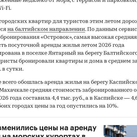
женные недалеко от моря, с террасой и парковкой,
i-Fi.
городских квартир для туристов этим летом доро
тся
на балтийском направлении
. По данным серви
бронирования «Островок», самая высокая средняя
ть посуточной аренды жилья летом 2026 года
рована в поселке Янтарный на берегу Балтийского
уристы бронировали квартиры и дома в среднем за 
. в сутки.
 всего обошлась аренда жилья на берегу Каспийск
 Махачкале средняя стоимость забронированного 
26 года составила 4,4 тыс. руб., а в Каспийске — 4,
обоих городах цены за год опустились на 10%.
зменились цены на аренду
 на морских курортах в