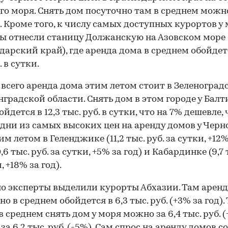
го моря. Снять дом посуточно там в среднем можно
б. Кроме того, к числу самых доступных курортов у
ы отнесли станицу Должанскую на Азовском море
дарский край), где аренда дома в среднем обойдетс
. в сутки.
всего аренда дома этим летом стоит в Зеленоградс
градской области. Снять дом в этом городе у Балт
йдется в 12,3 тыс. руб. в сутки, что на 7% дешевле,
Одни из самых высоких цен на аренду домов у Черн
м летом в Геленджике (11,2 тыс. руб. за сутки, +12% 
,6 тыс. руб. за сутки, +5% за год) и Кабардинке (9,7 
, +18% за год).
о эксперты выделили курорты Абхазии. Там арен
о в среднем обойдется в 6,3 тыс. руб. (+3% за год). 
 среднем снять дом у моря можно за 6,4 тыс. руб. (
за 6,2 тыс. руб. (-5%). Сам спрос на аренду домов со