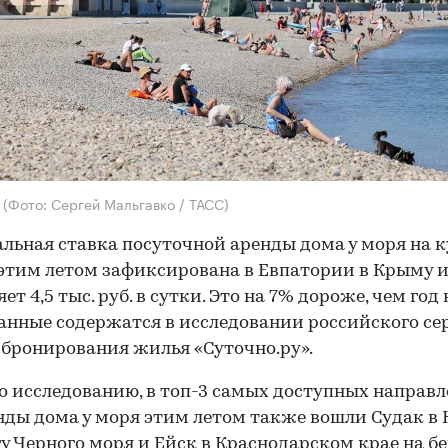
я
(Фото: Сергей Мальгавко / ТАСС)
ьная ставка посуточной аренды дома у моря на 
этим летом зафиксирована в Евпатории в Крыму 
ет 4,5 тыс. руб. в сутки. Это на 7% дороже, чем год 
анные содержатся в исследовании российского се
бронирования жилья «Суточно.ру».
о исследованию, в топ-3 самых доступных направ
нды дома у моря этим летом также вошли Судак в
гу Черного моря и Ейск в Краснодарском крае на бе