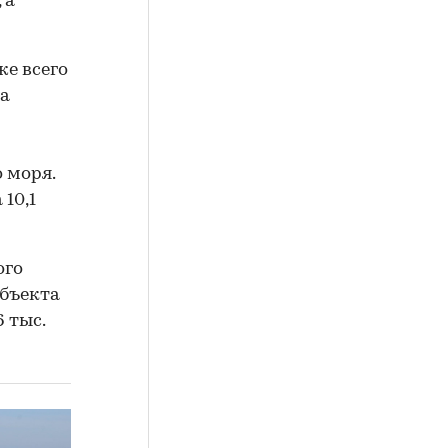
 а
же всего
са
 моря.
10,1
ого
объекта
6 тыс.