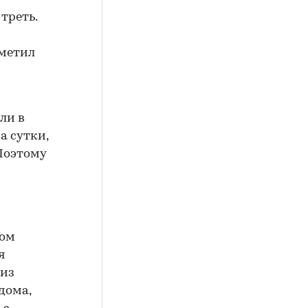
треть.
тметил
ли в
а сутки,
Поэтому
том
я
 из
дома,