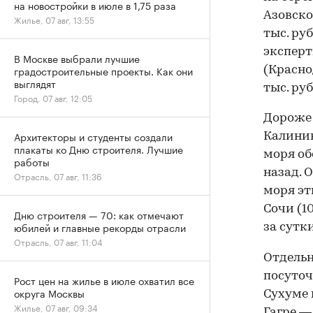
на новостройки в июле в 1,75 раза
Азовско
Жилье, 07 авг, 13:55
тыс. ру
эксперт
В Москве выбрали лучшие
градостроительные проекты. Как они
(Красно
выглядят
тыс. руб
Город, 07 авг, 12:05
Дороже 
Архитекторы и студенты создали
Калинин
плакаты ко Дню строителя. Лучшие
моря обо
работы
назад. 
Отрасль, 07 авг, 11:36
моря эти
Сочи (10
Дню строителя — 70: как отмечают
юбилей и главные рекорды отрасли
за сутки
Отрасль, 07 авг, 11:04
Отдельн
посуточн
Рост цен на жилье в июле охватил все
округа Москвы
Сухуме в
Жилье, 07 авг, 09:34
Гагре — 