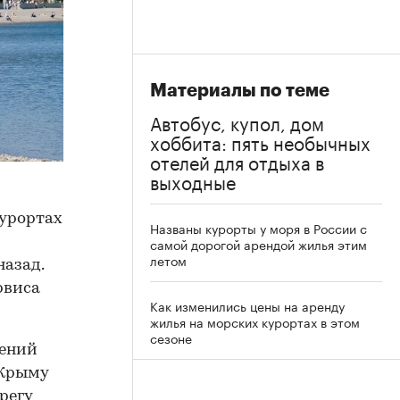
Материалы по теме
Автобус, купол, дом
хоббита: пять необычных
отелей для отдыха в
выходные
курортах
Названы курорты у моря в России с
и
самой дорогой арендой жилья этим
летом
назад.
рвиса
Как изменились цены на аренду
жилья на морских курортах в этом
сезоне
лений
 Крыму
регу