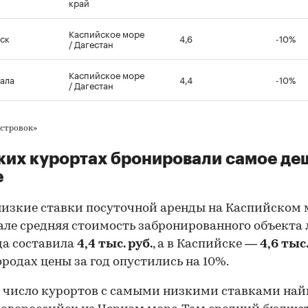
край
Каспийское море
ск
4,6
-10%
/ Дагестан
Каспийское море
ала
4,4
-10%
/ Дагестан
Островок»
ких курортах бронировали самое де
е
изкие ставки посуточной аренды на Каспийском м
ле средняя стоимость забронированного объекта
да составила
4,4 тыс. руб.
, а в Каспийске —
4,6 тыс.
ородах цены за год опустились на 10%.
 число курортов с самыми низкими ставками на