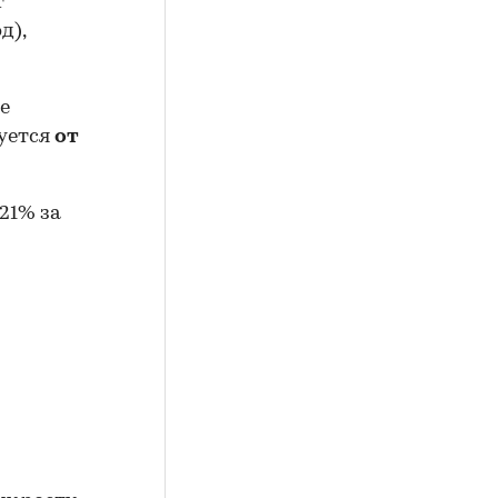
т
д),
е
руется
от
+21% за