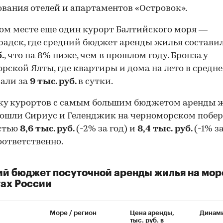
вания отелей и апартаментов «Островок».
ом месте еще один курорт Балтийского моря —
радск, где средний бюджет аренды жилья состави
.
, что на 8% ниже, чем в прошлом году. Бронза у
рской Ялты, где квартиры и дома на лето в средн
али за
9 тыс. руб.
в сутки.
ку курортов с самым большим бюджетом аренды 
ошли Сириус и Геленджик на черноморском побер
стью
8,6 тыс. руб.
(-2% за год) и
8,4 тыс.
руб.
(-1% за
оответственно.
й бюджет посуточной аренды жилья на мор
ах России
Море / регион
Цена аренды,
Динам
тыс. руб. в