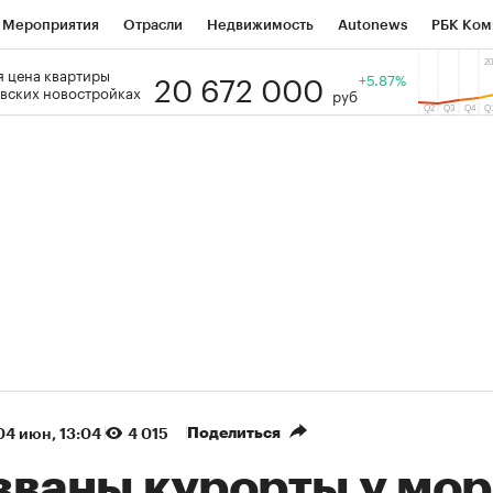
Мероприятия
Отрасли
Недвижимость
Autonews
РБК Ком
20 672 000
 цена квартиры
 РБК
РБК Образование
РБК Курсы
РБК Life
+5.87%
Тренды
Виз
вских новостройках
руб
ь
Крипто
РБК Бизнес-среда
Дискуссионный клуб
Исследо
зета
Спецпроекты СПб
Конференции СПб
Спецпроекты
кономика
Бизнес
Технологии и медиа
Финансы
Рынок на
(+86,32%)
(+27,78%)
 450
АФК «Система» ₽12
Купить
Ку
ПСБ к 29.07.27
прогноз БКС к 15.07.27
Поделиться
04 июн, 13:04
4 015
званы курорты у мор