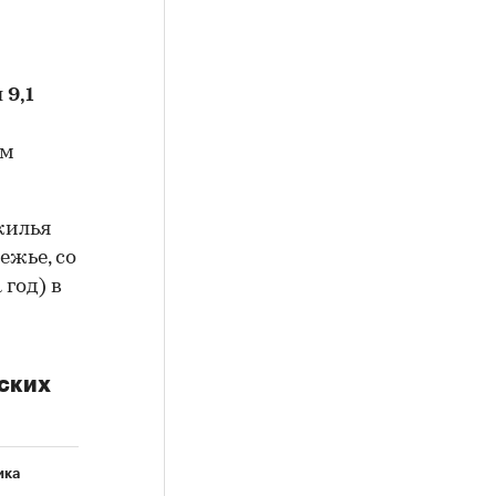
л
9,1
ем
жилья
ежье, со
 год) в
ских
ика