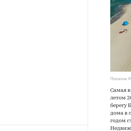
Поселок Я
Самая в
летом 2
берегу 
дома в 
годом с
Недвиж