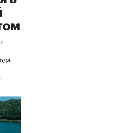
й
том
ке
ода
а