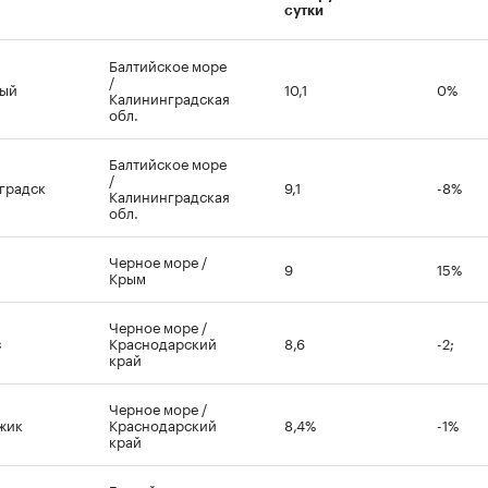
сутки
Балтийское море
/
ный
10,1
0%
Калининградская
обл.
Балтийское море
/
градск
9,1
-8%
00:00
/
00:00
Калининградская
обл.
Черное море /
9
15%
Крым
Черное море /
с
Краснодарский
8,6
-2;
край
Черное море /
жик
Краснодарский
8,4%
-1%
край