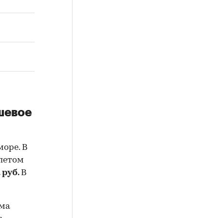
шевое
оре. В
 летом
 руб.
В
йма