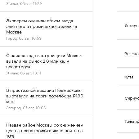
Жилье, 05 авг, 11:29
Эксперты оценили объем ввода
Янтар
элитного и премиального жилья в
Москве
Город, 05 авг, 10:53
Зелено
С начала года застройщики Москвы
вывели на рынок 2,6 млн кв. м
новостроек
Жилье, 05 авг, 10:11
Ялта
В престижной локации Подмосковья
выставили на торги поселок за ₽190
Сириу
млн
Загород, 05 авг, 10:03
Геленд
Назван район Москвы со снижением
цен на новостройки в июле почти на
10%