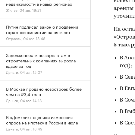
вошел Н
недвижимости в новых регионах
аренды 
Жилье, 04 авг, 19:21
уточнил
Путин подписал закон о продлении
На оста
гаражной амнистии на пять лет
«Остров
Отрасль, 04 авг, 18:48
5 тыс. р
Задолженность по зарплатам в
В Ана
строительных компаниях выросла
вдвое за год
год);
Деньги, 04 авг, 15:07
В Сев
В Москве продано новостроек более
В Евп
чем на ₽3,4 трлн
В Сочи
Деньги, 04 авг, 14:18
В Выб
В «Домклик» оценили изменения
спроса на ипотеку в России в июле
В Све
Деньги, 04 авг, 13:49