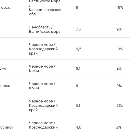
Балтийское море
/
горск
8
-6%
Калининградская
обл.
Ленобласть /
г
7,6
9%
Балтийское море
Черное море /
Краснодарский
6,5
-3%
край
Черное море /
рия
6,1
9%
Крым
Черное море /
ополь
6
9%
Крым
Черное море /
Краснодарский
5,1
21%
край
Черное море /
ссийск
Краснодарский
4,6
2%