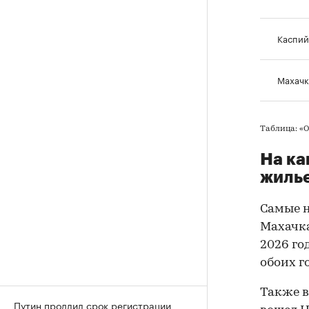
Каспий
Махачк
Таблица: «
На ка
жиль
Самые н
Махачка
2026 го
обоих г
Также в
Путин продлил срок регистрации