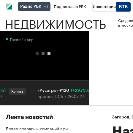
Подписка на РБК
Инвестиции
НЕДВИЖИМОСТЬ
Средняя
РБК Вино
Спорт
Школа управления
в моско
Национальные проекты
Город
Стил
Прямой эфир
Кредитные рейтинги
Франшизы
Га
Проверка контрагентов
Политика
Э
(+29,73%)
«Русагро» ₽120
Ozon ₽5
Купить
Купить
прогноз ПСБ к 26.07.27
прогноз 
Лента новостей
Загород
⁠,
Более половины компаний при
На