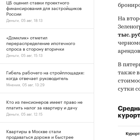
ЦБ оценил ставки проектного
брониро
финансирования для застройщиков
России
На втор
Деньги, 05 авг, 18:13
Зеленог
тыс. руб
«Домклик» отметил
перераспределение ипотечного
черномо
спроса в сторону вторички
арендов
Деньги, 05 авг, 15:13
В пятер
Гибель рабочего на стройплощадке:
также в
когда отвечает руководитель
стоимо
Мнения, 05 авг, 13:29
сутки с
Кто из пенсионеров имеет право не
платить налог за квартиру и дачу
Средни
Деньги, 05 авг, 12:15
курорт
Квартиры в Москве стали
Курорт
продаваться дороже и быстрее