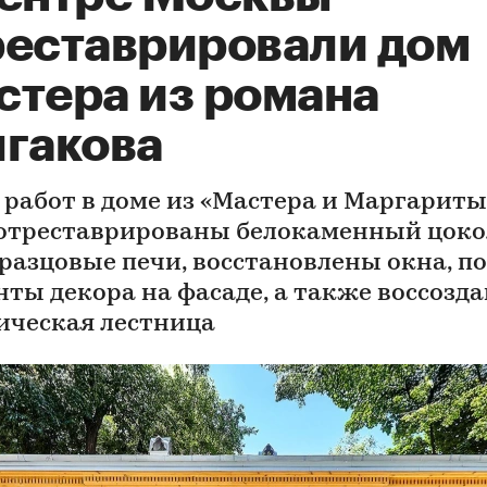
реставрировали дом
стера из романа
лгакова
е работ в доме из «Мастера и Маргариты
отреставрированы белокаменный цоко
зразцовые печи, восстановлены окна, п
нты декора на фасаде, а также воссозд
ическая лестница