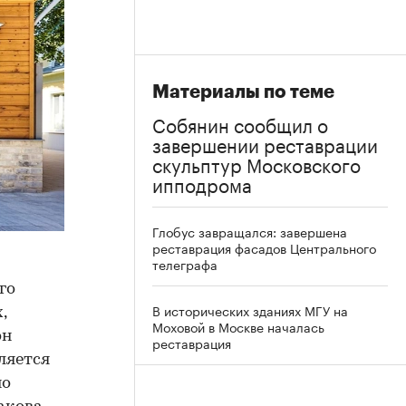
Материалы по теме
Собянин сообщил о
завершении реставрации
скульптур Московского
ипподрома
Глобус завращался: завершена
реставрация фасадов Центрального
телеграфа
го
В исторических зданиях МГУ на
,
Моховой в Москве началась
он
реставрация
ляется
но