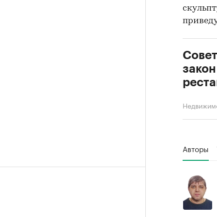
скульпт
приведу
Совет
закон
реста
Недвижим
Авторы