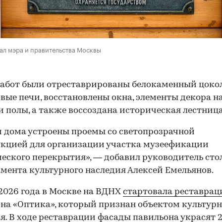
ал мэра и правительства Москвы
работ были отреставрированы белокаменный цокол
вые печи, восстановлены окна, элементы декора н
и полы, а также воссоздана историческая лестница
 дома устроены проемы со светопрозрачной
кцией для организации участка музеефикации
еского перекрытия», — добавил руководитель сто
мента культурного наследия Алексей Емельянов.
2026 года в Москве на ВДНХ
стартовала реставрац
на «Оптика», который признан объектом культурн
я. В ходе реставрации фасады павильона украсят 