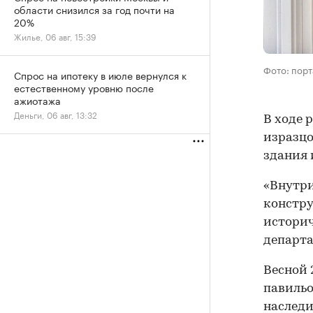
области снизился за год почти на
20%
Жилье, 06 авг, 15:39
Фото: порт
Спрос на ипотеку в июле вернулся к
естественному уровню после
ажиотажа
Деньги, 06 авг, 13:32
В ходе 
изразцо
здания 
«Внутри
констру
историч
департа
Весной 
павильо
наследи