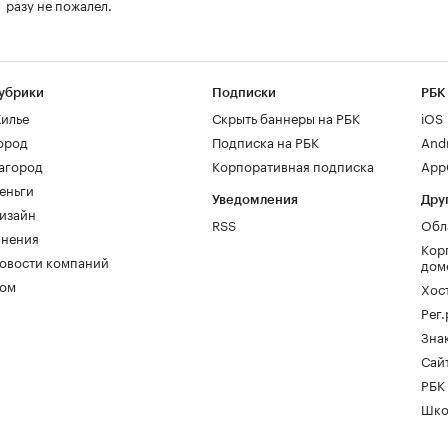
разу не пожалел.
убрики
Подписки
РБК
илье
Скрыть баннеры на РБК
iOS
ород
Подписка на РБК
And
агород
Корпоративная подписка
AppG
еньги
Уведомления
Дру
изайн
RSS
Обл
нения
Кор
овости компаний
дом
ом
Хос
Рег
Зна
Сайт
РБК
Шко