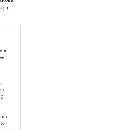
акова
эра
н в
ен.
е
17
ый
аил
 из
часть