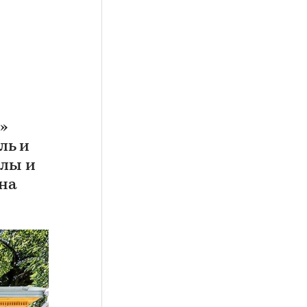
»
ль и
олы и
ана