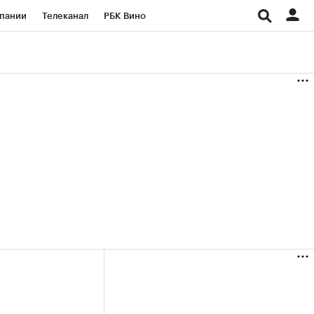
пании
Телеканал
РБК Вино
ациональные проекты
Город
аншизы
Газета
ка
Бизнес