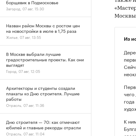
также и
борщевик в Подмосковье
«Мастер
Загород, 07 авг, 15:30
Москвы
Назван район Москвы с ростом цен
на новостройки в июле в 1,75 раза
Жилье, 07 авг, 13:55
Из и
Дере
В Москве выбрали лучшие
перв
градостроительные проекты. Как они
выглядят
Сейч
Город, 07 авг, 12:05
неок
Перв
Архитекторы и студенты создали
чего
плакаты ко Дню строителя. Лучшие
работы
года
Отрасль, 07 авг, 11:36
худо
К ни
Дню строителя — 70: как отмечают
юбилей и главные рекорды отрасли
Булг
Отрасль, 07 авг, 11:04
свое