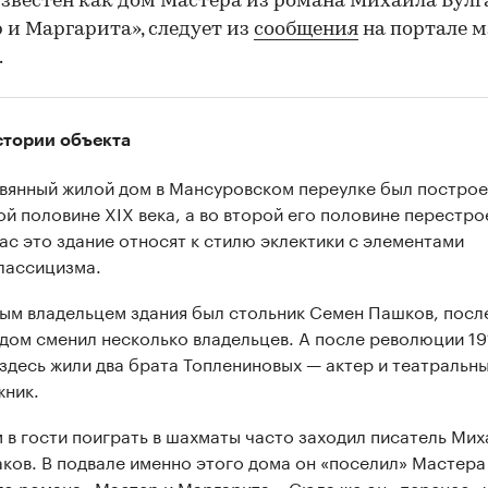
звестен как дом Мастера из романа Михаила Булг
 и Маргарита», следует из
сообщения
на портале м
.
стории объекта
вянный жилой дом в Мансуровском переулке был построе
ой половине XIX века, а во второй его половине перестро
ас это здание относят к стилю эклектики с элементами
лассицизма.
ым владельцем здания был стольник Семен Пашков, посл
 дом сменил несколько владельцев. А после революции 19
 здесь жили два брата Топлениновых — актер и театральн
жник.
м в гости поиграть в шахматы часто заходил писатель Мих
аков. В подвале именно этого дома он «поселил» Мастера
го романа «Мастер и Маргарита». Сюда же он «перенес» 