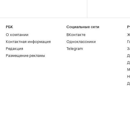
РБК
Социальные сети
Р
О компании
ВКонтакте
Ж
Контактная информация
Одноклассники
Г
Редакция
Telegram
З
Размещение рекламы
Д
Д
М
Н
Д