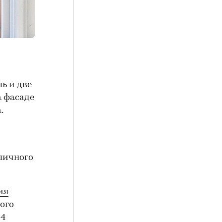
ь и две
а фасаде
.
личного
ия
ого
24