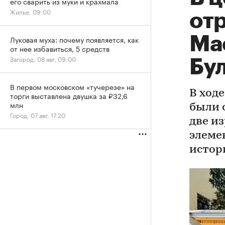
его сварить из муки и крахмала
Жилье, 09:00
от
Ма
Луковая муха: почему появляется, как
от нее избавиться, 5 средств
Загород, 08 авг, 09:00
Бу
В первом московском «тучерезе» на
В ход
торги выставлена двушка за ₽32,6
млн
были 
Город, 07 авг, 17:20
две и
элеме
истор