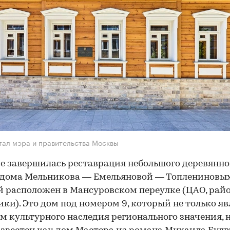
тал мэра и правительства Москвы
е завершилась реставрация небольшого деревянно
дома Мельникова — Емельяновой — Топлениновых
 расположен в Мансуровском переулке (ЦАО, рай
ки). Это дом под номером 9, который не только яв
м культурного наследия регионального значения, 