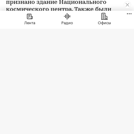
признано здание Национального
космического центра. Также были
определены победители еще в 12
Лента
Радио
Офисы
номинациях
Фото: Евгений Биятов / Михаил Корытов / РИА Новости
В Москве наградили лауреатов ежегодного