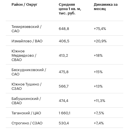
Район / Округ
Средняя
Динамика за
цена 1 кв. м,
месяц
тыс. руб.
Тимирязевский /
648,8
+75,4%
САО
Измайлово / ВАО
406,5
+20,9%
Южное
Медведково /
413,2
+18%
СВАО
Бескудниковский /
475,8
+15%
САО
Южное Тушино /
566,7
+13%
СЗАО
Бабушкинский /
474,4
+11,3%
СВАО
Таганский / ЦАО
1 660,1
+7,5%
Строгино / СЗАО
530,4
+7,4%