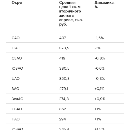
Округ
Средняя
Динамика,
цена 1 кв. м
%
вторичного
жилья в
апреле, тыс.
руб.
САО
407
-1,6%
ЮАО
373,9
-1%
СЗАО
419
-0,8%
ЮЗАО
380,5
-0,6%
ЦАО
850,3
-0,3%
ЗАО
479,1
+0,1%
ЗелАО
274,8
+0,9%
СВАО
362
+1%
НАО
294
+1%
ЮВАО
345,4
+1,5%