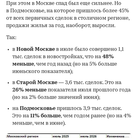
При этом в Москве спад был еще сильнее. Но
в Подмосковье, на которое пришлось более 45%
от всех первичных сделок в столичном регионе,
продажи жилья за год, наоборот, выросли.
Так:
в
Новой Москве
в июле было совершено 1,1
тыс. сделок в новостройках, что на
48%
меньше
, чем год назад (но на 5% больше
июньского показателя);
в
Старой Москве
— 3,6 тыс. сделок. Это на
26%
меньше
показателя июля прошлого года
00:00
/
00:00
(но на 2% больше значений июня);
на
Подмосковье
пришлось 3,9 тыс. сделок.
Это на
11% больше
, чем годом ранее (но на 4%
меньше, чем в июне).