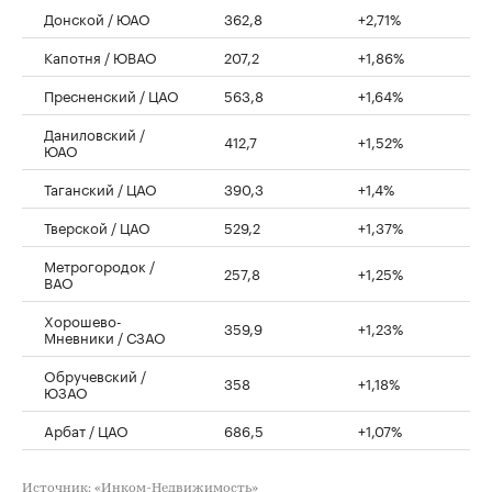
Донской / ЮАО
362,8
+2,71%
Капотня / ЮВАО
207,2
+1,86%
Пресненский / ЦАО
563,8
+1,64%
Даниловский /
412,7
+1,52%
ЮАО
Таганский / ЦАО
390,3
+1,4%
Тверской / ЦАО
529,2
+1,37%
Метрогородок /
257,8
+1,25%
ВАО
Хорошево-
359,9
+1,23%
Мневники / СЗАО
Обручевский /
358
+1,18%
ЮЗАО
Арбат / ЦАО
686,5
+1,07%
Источник: «Инком-Недвижимость»