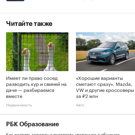
Читайте также
Имеет ли право сосед
«Хорошие варианты
разводить кур и свиней на
сметают сразу». Mazda,
даче — разбираемся
VW и другие кроссоверы
вместе
за ₽2 млн
Недвижимость
Авто
РБК Образование
Как развить харизму и выглядеть увереннее в общении