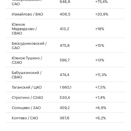
648,8
+75,4%
САО
Измайлово / ВАО
406,5
+20,9%
Южное
Медведково /
413,2
+18%
СВАО
Бескудниковский /
475,8
+15%
САО
Южное Тушино /
566,7
+13%
СЗАО
Бабушкинский /
474,4
+11,3%
СВАО
Таганский / ЦАО
1 660,1
+7,5%
Строгино / СЗАО
530,4
+7,4%
Солнцево / ЗАО
459,2
+6,9%
Коптево / САО
367,6
+6,2%