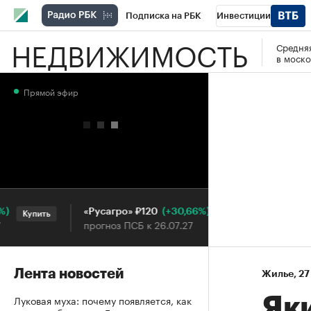
Подписка на РБК
Инвестиции
НЕДВИЖИМОСТЬ
Средняя
РБК Вино
Спорт
Школа управления
в моско
Национальные проекты
Город
Стил
Прямой эфир
Кредитные рейтинги
Франшизы
Га
Проверка контрагентов
Политика
Э
(+30,66%)
«Русагро» ₽120
Ozon ₽5
Купить
Купить
прогноз ПСБ к 26.07.27
прогноз П
Лента новостей
Жилье
⁠,
27
Луковая муха: почему появляется, как
Як