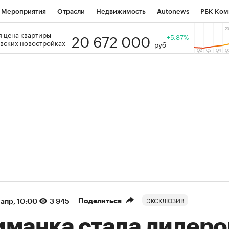
Мероприятия
Отрасли
Недвижимость
Autonews
РБК Ком
20 672 000
 цена квартиры
 РБК
РБК Образование
РБК Курсы
РБК Life
+5.87%
Тренды
Виз
вских новостройках
руб
ь
Крипто
РБК Бизнес-среда
Дискуссионный клуб
Исследо
зета
Спецпроекты СПб
Конференции СПб
Спецпроекты
кономика
Бизнес
Технологии и медиа
Финансы
Рынок на
(+87,06%)
(+31,87%)
 450
АФК «Система» ₽12
Купить
Куп
СБ к 29.07.27
прогноз БКС к 15.07.27
ЭКСКЛЮЗИВ
Поделиться
 апр, 10:00
3 945
иманка стала лидер