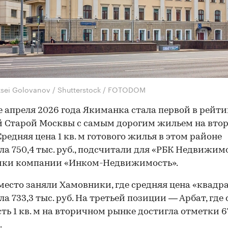
ksei Golovanov / Shutterstock / FOTODOM
е апреля 2026 года Якиманка стала первой в рейти
 Старой Москвы с самым дорогим жильем на вто
Средняя цена 1 кв. м готового жилья в этом районе
ла 750,4 тыс. руб., подсчитали для «РБК Недвижим
ики компании «Инком-Недвижимость».
место заняли Хамовники, где средняя цена «квадр
ла 733,3 тыс. руб. На третьей позиции — Арбат, где
ть 1 кв. м на вторичном рынке достигла отметки 6
.