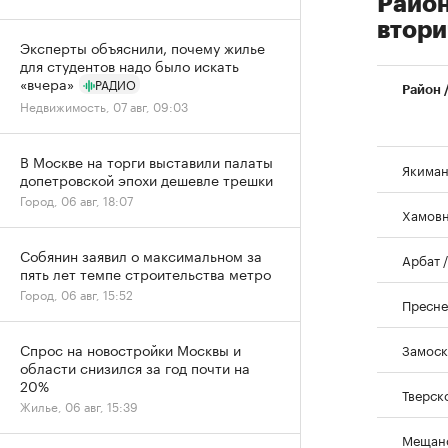
Район
втор
Эксперты объяснили, почему жилье
для студентов надо было искать
«вчера»
РАДИО
Район 
Недвижимость, 07 авг, 09:03
В Москве на торги выставили палаты
Якиман
допетровской эпохи дешевле трешки
Город, 06 авг, 18:07
Хамовн
Собянин заявил о максимальном за
Арбат 
пять лет темпе строительства метро
Город, 06 авг, 15:52
Пресне
Спрос на новостройки Москвы и
Замоск
области снизился за год почти на
20%
Тверск
Жилье, 06 авг, 15:39
Мещанс