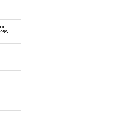
в в
ода,