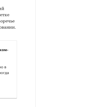
ий
метке
воречье
довании.
ком-
о в
ногда