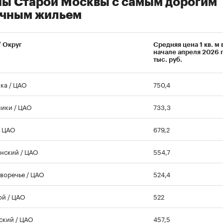
ы Старой Москвы с самым дорогим
00:00
/
00:00
ичным жильем
/ Округ
Средняя цена 1 кв. м 
начале апреля 2026 г
тыс. руб.
ка / ЦАО
750,4
ики / ЦАО
733,3
/ ЦАО
679,2
нский / ЦАО
554,7
воречье / ЦАО
524,4
ой / ЦАО
522
кий / ЦАО
457,5