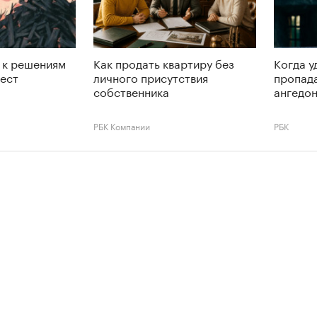
 к решениям
Как продать квартиру без
Когда у
тест
личного присутствия
пропада
собственника
ангедон
РБК Компании
РБК