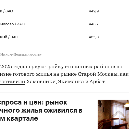
и / ЗАО
449,9
милово / ЗАО
448,7
ный / ЦАО
435,8
 «Инком-Недвижимость»
 2025 года первую тройку столичных районов по
изне готового жилья на рынке Старой Москвы, как
составили
Хамовники, Якиманка и Арбат.
спроса и цен: рынок
чного жилья оживился в
м квартале