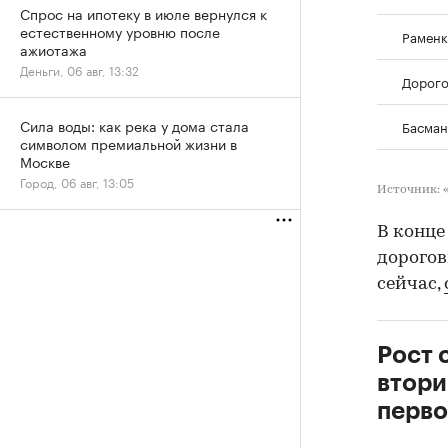
Спрос на ипотеку в июле вернулся к
естественному уровню после
Раменк
ажиотажа
Деньги, 06 авг, 13:32
Дорого
Сила воды: как река у дома стала
Басман
символом премиальной жизни в
Москве
Город, 06 авг, 13:05
Источник:
В конце
дорогов
сейчас,
Рост 
втори
перво