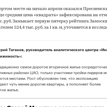
ертом месте на начало апреля оказался Пресненск
где средняя цена «квадрата» зафиксирована на от
ыс. руб. Замыкает первую пятерку рейтинга Замоск
телем 524,4 тыс. руб. за 1 кв. м, уточняется в иссле
рий Таганов, руководитель аналитического центра «Ин
ижимость»:
адиционно самое дорогое вторичное жилье сосредоточен
тижных районах ЦАО, только участники тройки лидеров и
ются местами. Рост обусловлен тем, что экспозицию
дают чуть менее дорогие квартиры, а пополняет более
гое жилье.