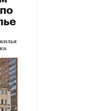
 по
лье
 жилья
нка