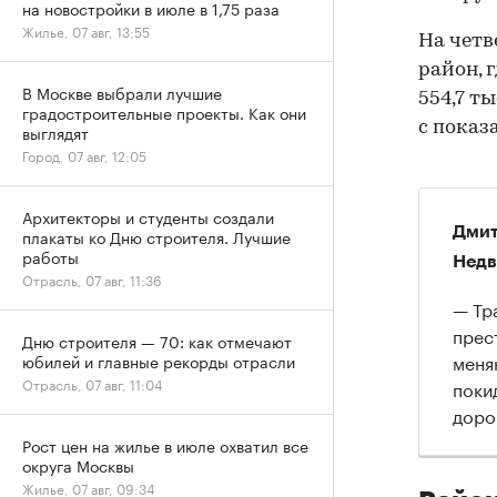
на новостройки в июле в 1,75 раза
Жилье, 07 авг, 13:55
На четв
район, 
В Москве выбрали лучшие
554,7 т
градостроительные проекты. Как они
с показа
выглядят
Город, 07 авг, 12:05
Архитекторы и студенты создали
Дмит
плакаты ко Дню строителя. Лучшие
работы
Недв
Отрасль, 07 авг, 11:36
— Тр
прес
Дню строителя — 70: как отмечают
меня
юбилей и главные рекорды отрасли
Отрасль, 07 авг, 11:04
поки
доро
Рост цен на жилье в июле охватил все
округа Москвы
Жилье, 07 авг, 09:34