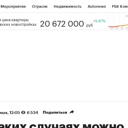
Мероприятия
Отрасли
Недвижимость
Autonews
РБК Ком
20 672 000
 цена квартиры
 РБК
РБК Образование
РБК Курсы
РБК Life
+5.87%
Тренды
Виз
вских новостройках
руб
ь
Крипто
РБК Бизнес-среда
Дискуссионный клуб
Исследо
зета
Спецпроекты СПб
Конференции СПб
Спецпроекты
кономика
Бизнес
Технологии и медиа
Финансы
Рынок на
(+86,01%)
(+28,89%)
5 450
АФК «Система» ₽12
Купить
К
 ПСБ к 29.07.27
прогноз БКС к 15.07.27
Поделиться
 мая, 12:05
6 534
каких случаях можно