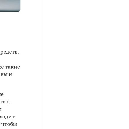
редств,
ке такие
ивы и
ые
тво,
м
сходит
, чтобы