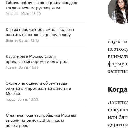
Гибель рабочего на стройплощадке:
когда отвечает руководитель
Мнения, 05 авг, 13:29
Кто из пенсионеров имеет право не
платить налог за квартиру и дачу
Деньги, 05 авг, 12:15
случаях
поэтому
Квартиры в Москве стали
внимате
продаваться дороже и быстрее
формули
Жилье, 05 авг, 11:29
защиты 
Эксперты оценили объем ввода
элитного и премиального жилья в
Когда
Москве
Город, 05 авг, 10:53
Дарител
покушен
С начала года застройщики Москвы
или бли
вывели на рынок 2,6 млн кв. м
новостроек
дарител