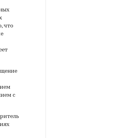
йных
х
, что
ие
еет
ащение
нием
нием с
аритель
циях