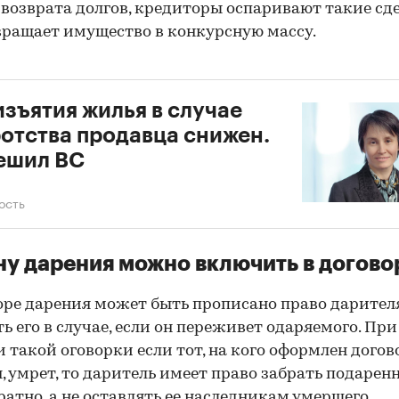
 возврата долгов, кредиторы оспаривают такие сде
вращает имущество в конкурсную массу.
изъятия жилья в случае
отства продавца снижен.
ешил ВС
ость
у дарения можно включить в догово
оре дарения может быть прописано право дарител
ь его в случае, если он переживет одаряемого. При
 такой оговорки если тот, на кого оформлен догов
, умрет, то даритель имеет право забрать подарен
ратно, а не оставлять ее наследникам умершего.