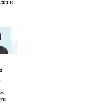
лки, и
р
я
ор
ную