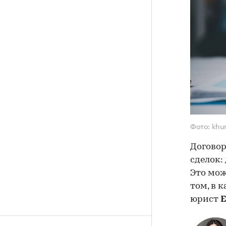
Фото: khu
Договор
сделок:
Это мож
том, в 
юрист
Е