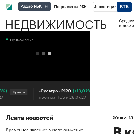
Подписка на РБК
Инвестиции
НЕДВИЖИМОСТЬ
Средняя
РБК Вино
Спорт
Школа управления
в моско
Национальные проекты
Город
Стил
Прямой эфир
Кредитные рейтинги
Франшизы
Га
Проверка контрагентов
Политика
Э
(+13,02%)
«Русагро» ₽120
Ozon ₽
Купить
Купить
прогноз ПСБ к 26.07.27
прогноз
Лента новостей
Жилье
⁠,
13
Временное явление: в июле снижение
В 