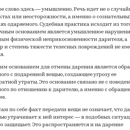
е слово здесь — умышленно. Речь идет не о случа
тах или неосторожности, а именно о сознательны
ях одаряемого. Судебная практика исходит из того
очным основанием является умышленное нарушен
ым физической неприкосновенности дарителя, а
00:00
/
00:00
р и степень тяжести телесных повреждений не им
я.
им основанием для отмены дарения является обр
ого с подаренной вещью, создающее угрозу ее
ратной утраты. Это основание связано не с поведе
ого по отношению к дарителю, а именно с обраще
ом.
 сам по себе факт передачи вещи не означает, что д
ью утрачивает к ней интерес — в подобных ситуа
го защищает. Это распространяется и на дарение