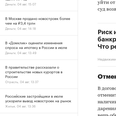
уйти от
Деньги, 04 авг, 15:07
суд воз
В Москве продано новостроек более
чем на ₽3,4 трлн
Деньги, 04 авг, 14:18
Риск 
банкр
В «Домклик» оценили изменения
Что р
спроса на ипотеку в России в июле
Деньги, 04 авг, 13:49
Недвижим
В правительстве рассказали о
строительстве новых курортов в
России
Отмен
Отрасль, 04 авг, 13:37
В догов
отменит
Российские застройщики в июле
ускорили вывод новостроек на рынок
наличии
Жилье, 04 авг, 13:36
дарения
вещь об