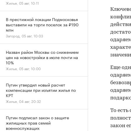
Жилье, 05 авг, 10:11
Ключево
конфлик
В престижной локации Подмосковья
выставили на торги поселок за ₽190
действи
млн
достат
Загород, 05 авг, 10:03
одаряем
характе
Назван район Москвы со снижением
значени
цен на новостройки в июле почти на
10%
Еще одн
Жилье, 05 авг, 10:00
одаряем
безвозв
Путин утвердил новый расчет
компенсации при изъятии жилья по
одаряем
КРТ
подарк
Жилье, 04 авг, 20:32
То есть
Путин подписал закон о защите
полност
жилищных прав семей
закон е
военнослужащих