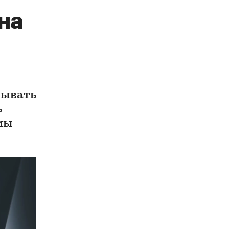
на
тывать
ь
мы