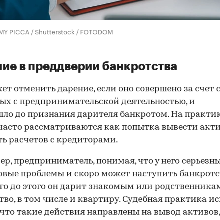
MY PICCA / Shutterstock / FOTODOM
ие в преддверии банкротства
ет отменить дарение, если оно совершено за счет с
ых с предпринимательской деятельностью, и
ло до признания дарителя банкротом. На практи
часто рассматриваются как попытка вывести акт
ь расчетов с кредиторами.
р, предприниматель, понимая, что у него серьезн
вые проблемы и скоро может наступить банкротс
го до этого он дарит знакомым или родственника
во, в том числе и квартиру. Судебная практика и
, что такие действия направлены на вывод активов