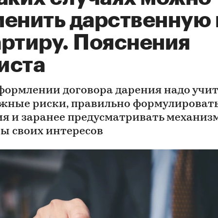
менить дарственную 
артиру. Пояснения
иста
формлении договора дарения надо учи
жные риски, правильно формулироват
ия и заранее предусматривать механиз
ы своих интересов