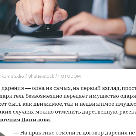
nkornStudio / Shutterstock / FOTODOM
 дарения — одна из самых, на первый взгляд, прос
 даритель безвозмездно передает имущество одар
ет быть как движимое, так и недвижимое имущес
каких случаях можно отменить дарственную, расск
вгения Данилова
.
— На практике отменить договор дарения не