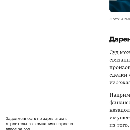
Фото: ARM
Дарен
Суд мож
связанн
произош
сделки 
избежат
Наприме
финансо
незадол
Задолженность по зарплатам в
имущест
строительных компаниях выросла
из того
вдвое за год