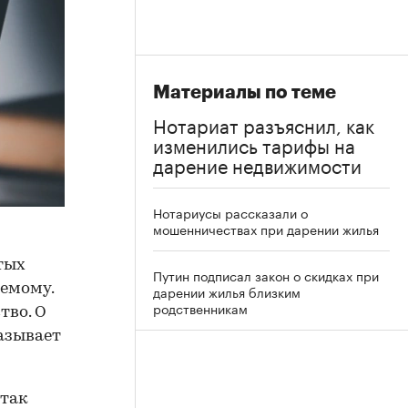
Материалы по теме
Нотариат разъяснил, как
изменились тарифы на
дарение недвижимости
Нотариусы рассказали о
мошенничествах при дарении жилья
тых
Путин подписал закон о скидках при
яемому.
дарении жилья близким
родственникам
тво. О
азывает
 так