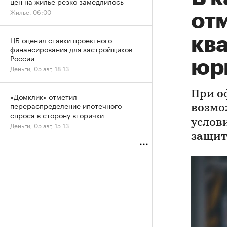
цен на жилье резко замедлилось
Жилье, 06:00
от
кв
ЦБ оценил ставки проектного
финансирования для застройщиков
России
юр
Деньги, 05 авг, 18:13
При о
«Домклик» отметил
перераспределение ипотечного
возмо
спроса в сторону вторички
услов
Деньги, 05 авг, 15:13
защит