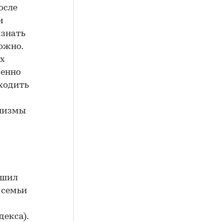
осле
и
изнать
ожно.
ых
менно
ходить
анизмы
ршил
 семьи
екса).