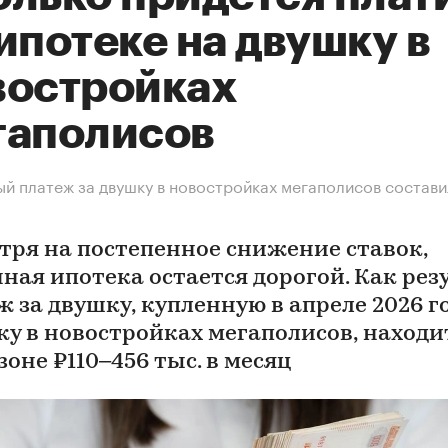
ипотеке на двушку в
востройках
гаполисов
й платеж за двушку в новостройках мегаполисов состави
тря на постепенное снижение ставок,
ная ипотека остается дорогой. Как резу
 за двушку, купленную в апреле 2026 г
ку в новостройках мегаполисов, находи
оне ₽110–456 тыс. в месяц