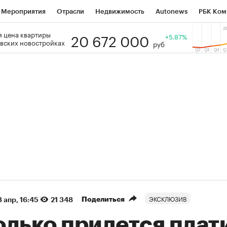
Мероприятия
Отрасли
Недвижимость
Autonews
РБК Ком
20 672 000
 цена квартиры
 РБК
РБК Образование
РБК Курсы
РБК Life
+5.87%
Тренды
Виз
вских новостройках
руб
ь
Крипто
РБК Бизнес-среда
Дискуссионный клуб
Исследо
зета
Спецпроекты СПб
Конференции СПб
Спецпроекты
кономика
Бизнес
Технологии и медиа
Финансы
Рынок на
(+88,52%)
(+32,92%)
 ₽5 450
АФК «Система» ₽12
Купить
ноз ПСБ к 29.07.27
прогноз БКС к 15.07.27
ЭКСКЛЮЗИВ
Поделиться
 апр, 16:45
21 348
олько придется плат