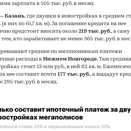
има зарплата в 505 тыс. руб. в месяц.
 —
Казань
, где двушки в новостройках в среднем ст
 (в них по 61,7 кв. м). За погашение кредита на нее
чно предстоит вносить около
219 тыс. руб.
, а сам
 тем, кто зарабатывает не менее 365 тыс. руб. в мес
превышают средние по миллионникам платежи
ячные расходы в
Нижнем Новгороде.
Там средняя
00:00
/
00:00
тройках стоит 13 млн руб., в ней 62 кв. м. Ежемеся
за нее составит почти
177 тыс. руб.
, а выдадут кре
 295 тыс. руб. в месяц.