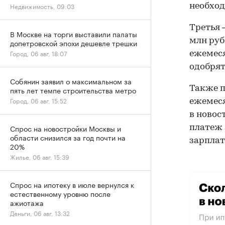
Недвижимость, 09:03
необход
Третья
В Москве на торги выставили палаты
млн руб.
допетровской эпохи дешевле трешки
Город, 06 авг, 18:07
ежемеся
одобрят
Собянин заявил о максимальном за
Также 
пять лет темпе строительства метро
Город, 06 авг, 15:52
ежемес
в новос
Спрос на новостройки Москвы и
платеж 
области снизился за год почти на
зарплате
20%
Жилье, 06 авг, 15:39
Спрос на ипотеку в июле вернулся к
естественному уровню после
ажиотажа
Деньги, 06 авг, 13:32