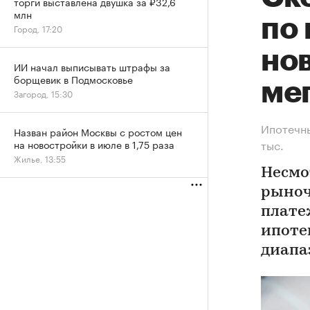
торги выставлена двушка за ₽32,6
млн
по 
Город, 17:20
но
ИИ начал выписывать штрафы за
борщевик в Подмосковье
ме
Загород, 15:30
Ипотечны
Назван район Москвы с ростом цен
тыс.
на новостройки в июле в 1,75 раза
Жилье, 13:55
Несмо
рыноч
платеж
ипоте
диапаз