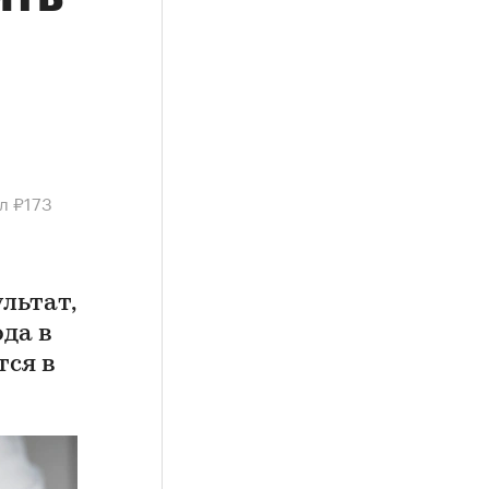
л ₽173
льтат,
ода в
тся в