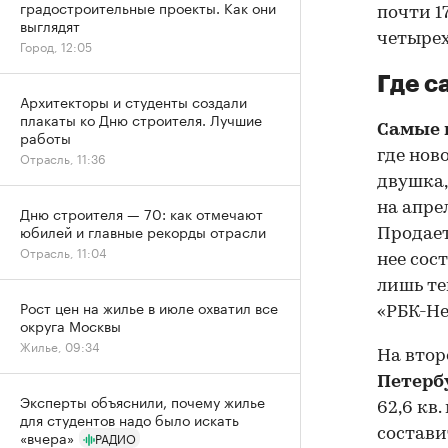
градостроительные проекты. Как они
почти 1
выглядят
четырех
Город, 12:05
Где с
Архитекторы и студенты создали
плакаты ко Дню строителя. Лучшие
Самые 
работы
где нов
Отрасль, 11:36
двушка,
на апре
Дню строителя — 70: как отмечают
юбилей и главные рекорды отрасли
Продает
Отрасль, 11:04
нее сос
лишь те
Рост цен на жилье в июле охватил все
«РБК-Н
округа Москвы
Жилье, 09:34
На втор
Петерб
Эксперты объяснили, почему жилье
62,6 кв
для студентов надо было искать
состави
«вчера»
РАДИО