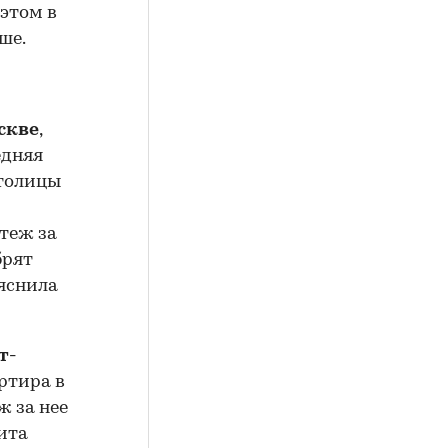
 этом в
ше.
скве
,
едняя
столицы
атеж за
брят
ыяснила
т-
ртира в
ж за нее
дита