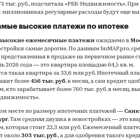
73 тыс. руб., подсчитала «РБК-Недвижимость». При
 миллионниках регулярные расходы будут еще вы
амые высокие платежи по ипотеке
высокие ежемесячные платежи
ожидаемо в
Мо
остройки самые дорогие. По данным bnMAP.pro, ср
 представленная в продаже на первичном рынке 
ль 2026 года — это квартира площадью 64,5 кв. м.
ся такая квартира за 33,6 млн руб. Ипотечный пл
тавит более
456 тыс. руб.
в месяц, а сам кредит одо
м, кто зарабатывает более 760 тыс. руб. в месяц, в
едвижимость».
ом месте по размеру ипотечных платежей —
Санк
ург
. Там средняя двушка в новостройках — это ква
. м, которая стоит 22,3 млн руб. Ежемесячный плате
т около
303 тыс. руб
., а для одобрения такого кре