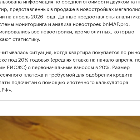
льзована информация по средней стоимости двухкомнат
тир, представленных в продаже в новостройках мегаполи
ии на апрель 2026 года. Данные предоставлены аналитик
истемы мониторинга и анализа новостроек bnMAP.pro.
изировались все новостройки, кроме элитных, которые
жают статистику.
читывалась ситуация, когда квартира покупается по рын
еке под 20% годовых (средняя ставка на начало апреля, п
ым ЕИСЖС) с первоначальным взносом в 20%. Размер
есячного платежа и требуемой для одобрения кредита
латы подсчитан с помощью ипотечного калькулятора
.РФ».