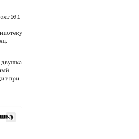
оят 16,1
у ипотеку
яц.
 двушка
чный
дит при