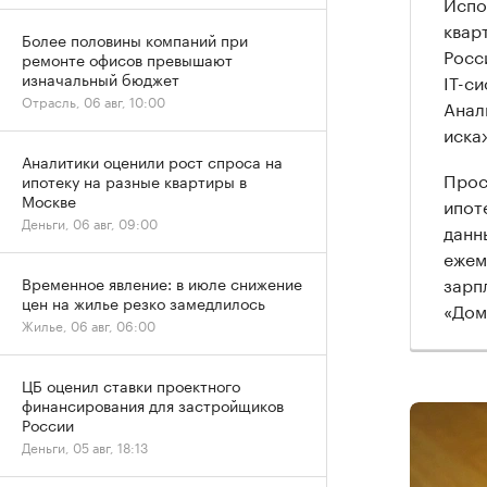
Испо
квар
Более половины компаний при
Росс
ремонте офисов превышают
изначальный бюджет
IT-с
Отрасль, 06 авг, 10:00
Анал
иска
Аналитики оценили рост спроса на
Прос
ипотеку на разные квартиры в
Москве
ипот
Деньги, 06 авг, 09:00
данн
ежем
зарп
Временное явление: в июле снижение
цен на жилье резко замедлилось
«Дом
Жилье, 06 авг, 06:00
ЦБ оценил ставки проектного
финансирования для застройщиков
России
Деньги, 05 авг, 18:13