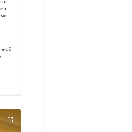
ных
сов
ами
очной
о