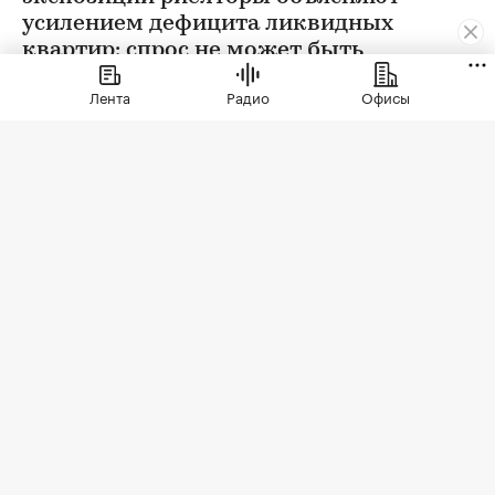
усилением дефицита ликвидных
квартир: спрос не может быть
удовлетворен в полной мере
Лента
Радио
Офисы
Фото: Natalia Kirsanova / Shutterstock / FOTODOM
В 2026 году средний срок экспозиции квартиры
на вторичном рынке Москвы сократился на