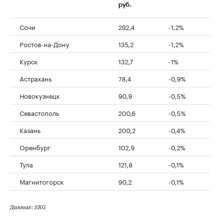
руб.
Сочи
292,4
-1,2%
Ростов-на-Дону
135,2
-1,2%
Курск
132,7
-1%
Астрахань
78,4
-0,9%
Новокузнецк
90,9
-0,5%
Севастополь
200,6
-0,5%
Казань
200,2
-0,4%
Оренбург
102,9
-0,2%
Тула
121,8
-0,1%
Магнитогорск
90,2
-0,1%
Данные: SRG